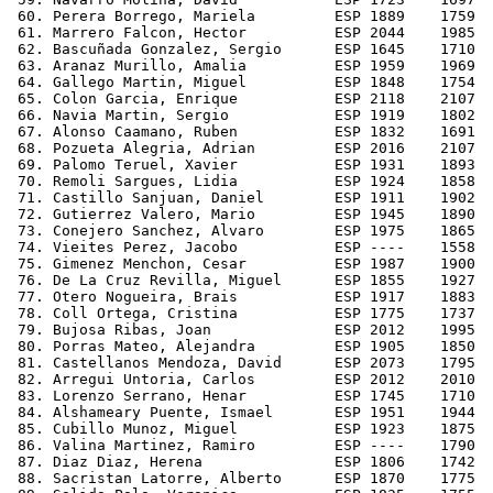
 60. Perera Borrego, Mariela         ESP 1889    1759  
 61. Marrero Falcon, Hector          ESP 2044    1985  
 62. Bascuñada Gonzalez, Sergio      ESP 1645    1710  
 63. Aranaz Murillo, Amalia          ESP 1959    1969  
 64. Gallego Martin, Miguel          ESP 1848    1754  
 65. Colon Garcia, Enrique           ESP 2118    2107  
 66. Navia Martin, Sergio            ESP 1919    1802  
 67. Alonso Caamano, Ruben           ESP 1832    1691  
 68. Pozueta Alegria, Adrian         ESP 2016    2107  
 69. Palomo Teruel, Xavier           ESP 1931    1893  
 70. Remoli Sargues, Lidia           ESP 1924    1858  
 71. Castillo Sanjuan, Daniel        ESP 1911    1902  
 72. Gutierrez Valero, Mario         ESP 1945    1890  
 73. Conejero Sanchez, Alvaro        ESP 1975    1865  
 74. Vieites Perez, Jacobo           ESP ----    1558  
 75. Gimenez Menchon, Cesar          ESP 1987    1900  
 76. De La Cruz Revilla, Miguel      ESP 1855    1927  
 77. Otero Nogueira, Brais           ESP 1917    1883  
 78. Coll Ortega, Cristina           ESP 1775    1737  
 79. Bujosa Ribas, Joan              ESP 2012    1995  
 80. Porras Mateo, Alejandra         ESP 1905    1850  
 81. Castellanos Mendoza, David      ESP 2073    1795  
 82. Arregui Untoria, Carlos         ESP 2012    2010  
 83. Lorenzo Serrano, Henar          ESP 1745    1710  
 84. Alshameary Puente, Ismael       ESP 1951    1944  
 85. Cubillo Munoz, Miguel           ESP 1923    1875  
 86. Valina Martinez, Ramiro         ESP ----    1790  
 87. Diaz Diaz, Herena               ESP 1806    1742  
 88. Sacristan Latorre, Alberto      ESP 1870    1775  