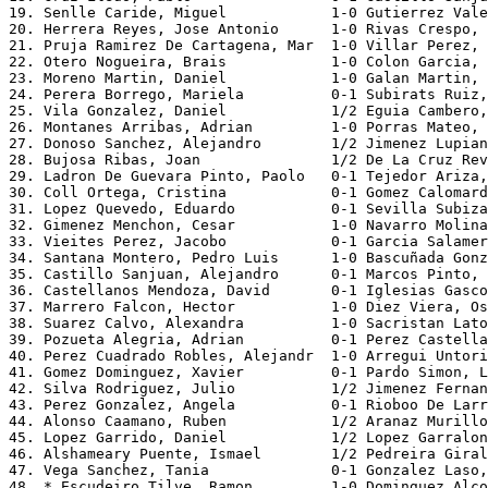
19. Senlle Caride, Miguel            1-0 Gutierrez Vale
20. Herrera Reyes, Jose Antonio      1-0 Rivas Crespo, 
21. Pruja Ramirez De Cartagena, Mar  1-0 Villar Perez, 
22. Otero Nogueira, Brais            1-0 Colon Garcia, 
23. Moreno Martin, Daniel            1-0 Galan Martin, 
24. Perera Borrego, Mariela          0-1 Subirats Ruiz,
25. Vila Gonzalez, Daniel            1/2 Eguia Cambero,
26. Montanes Arribas, Adrian         1-0 Porras Mateo, 
27. Donoso Sanchez, Alejandro        1/2 Jimenez Lupian
28. Bujosa Ribas, Joan               1/2 De La Cruz Rev
29. Ladron De Guevara Pinto, Paolo   0-1 Tejedor Ariza,
30. Coll Ortega, Cristina            0-1 Gomez Calomard
31. Lopez Quevedo, Eduardo           0-1 Sevilla Subiza
32. Gimenez Menchon, Cesar           1-0 Navarro Molina
33. Vieites Perez, Jacobo            0-1 Garcia Salamer
34. Santana Montero, Pedro Luis      1-0 Bascuñada Gonz
35. Castillo Sanjuan, Alejandro      0-1 Marcos Pinto, 
36. Castellanos Mendoza, David       0-1 Iglesias Gasco
37. Marrero Falcon, Hector           1-0 Diez Viera, Os
38. Suarez Calvo, Alexandra          1-0 Sacristan Lato
39. Pozueta Alegria, Adrian          0-1 Perez Castella
40. Perez Cuadrado Robles, Alejandr  1-0 Arregui Untori
41. Gomez Dominguez, Xavier          0-1 Pardo Simon, L
42. Silva Rodriguez, Julio           1/2 Jimenez Fernan
43. Perez Gonzalez, Angela           0-1 Rioboo De Larr
44. Alonso Caamano, Ruben            1/2 Aranaz Murillo
45. Lopez Garrido, Daniel            1/2 Lopez Garralon
46. Alshameary Puente, Ismael        1/2 Pedreira Giral
47. Vega Sanchez, Tania              0-1 Gonzalez Laso,
48. * Escudeiro Tilve, Ramon         1-0 Dominguez Alco