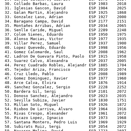
 30. Collado Barbas, Laura           ESP 1983    2018  
 31. Iglesias Gascon, David          ESP 1904    2025  
 32. Galan Martin, Alejandro         ESP 1925    1868  
 33. Gonzalez Laso, Adrian           ESP 1927    2000  
 34. Baragano Campa, David           ESP 2177    2151  
 35. Montañes Arribas, Adrian        ESP 2034    2065  
 36. Senlle Caride, Miguel           ESP 2289    2248  
 37. Colom Sienes, Eduardo           ESP 1950    1975  
 38. Alonso Macias, Victor           ESP 1977    1935  
 39. Villar Perez, Samuel            ESP 1937    1900  
 40. Lopez Quevedo, Eduardo          ESP 1998    1956  
 41. Gomez Calomarde, Saul           ESP 2008    1962  
 42. Ladron De Guevara Pinto, Paolo  ESP 1915    1958  
 43. Suarez Calvo, Alexandra         ESP 2037    2005  
 44. Perez Cuadrado Robles, Alejandr ESP 1885    1704  
 45. Tejedor Ariza, Francisco        ESP 2010    2074  
 46. Cruz Lledo, Pablo               ESP 2008    1989  
 47. Gomez Dominguez, Xavier         ESP 1977    1960  
 48. Arce Calva, Elvira              ESP 1876    1914  
 49. Sanchez Gonzalez, Sergio        ESP 2228    2252  
 50. Bardera Gil, Sergi              ESP 2101    2072  
 51. Donoso Sanchez, Alejandro       ESP 2023    2035  
 52. Sevilla Subiza, Javier          ESP 1830    1751  
 53. Millan Soto, Miguel             ESP 1926    1872  
 54. Rioboo De Larriva, Alvaro       ESP 1964    1916  
 55. Rivas Crespo, Alexander         ESP 1961    2072  
 56. Picazo Lopez, Ignacio           ESP 1973    1968  
 57. Santana Montero, Pedro Luis     ESP 1969    1929  
 58. Subirats Ruiz, Sergi            ESP 2054    2072  
 59. Navarro Molina, David           ESP 1723    1697  