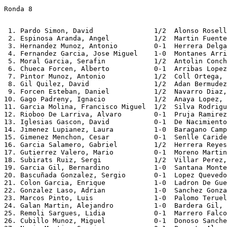
Ronda 8
 1. Pardo Simon, David               1/2  Alonso Rosell
 2. Espinosa Aranda, Angel           1/2  Martin Fuente
 3. Hernandez Munoz, Antonio         0-1  Herrera Delga
 4. Fernandez Garcia, Jose Miguel    1-0  Montanes Arri
 5. Moral Garcia, Serafin            1/2  Antolin Conch
 6. Chueca Forcen, Alberto           0-1  Arribas Lopez
 7. Pintor Munoz, Antonio            1/2  Coll Ortega, 
 8. Gil Quilez, David                1/2  Adan Bermudez
 9. Forcen Esteban, Daniel           1/2  Navarro Diaz,
10. Gago Padreny, Ignacio            1/2  Anaya Lopez, 
11. Garcia Molina, Francisco Miguel  1/2  Silva Rodrigu
12. Rioboo De Larriva, Alvaro        0-1  Pruja Ramirez
13. Iglesias Gascon, David           0-1  De Nacimiento
14. Jimenez Lupianez, Laura          1-0  Baragano Camp
15. Gimenez Menchon, Cesar           0-1  Senlle Caride
16. Garcia Salamero, Gabriel         1/2  Herrera Reyes
17. Gutierrez Valero, Mario          0-1  Moreno Martin
18. Subirats Ruiz, Sergi             1/2  Villar Perez,
19. Garcia Gil, Bernardino           1-0  Santana Monte
20. Bascuñada Gonzalez, Sergio       0-1  Lopez Quevedo
21. Colon Garcia, Enrique            1-0  Ladron De Gue
22. Gonzalez Laso, Adrian            1-0  Sanchez Gonza
23. Marcos Pinto, Luis               1-0  Palomo Teruel
24. Galan Martin, Alejandro          1-0  Bardera Gil, 
25. Remoli Sargues, Lidia            0-1  Marrero Falco
26. Cubillo Munoz, Miguel            0-1  Donoso Sanche