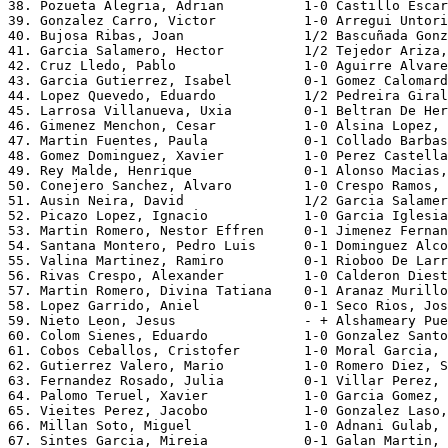
38. Pozueta Alegria, Adrian          1-0 Castillo Escar
39. Gonzalez Carro, Victor           1-0 Arregui Untori
40. Bujosa Ribas, Joan               1/2 Bascuñada Gonz
41. Garcia Salamero, Hector          1/2 Tejedor Ariza,
42. Cruz Lledo, Pablo                1-0 Aguirre Alvare
43. Garcia Gutierrez, Isabel         0-1 Gomez Calomard
44. Lopez Quevedo, Eduardo           1/2 Pedreira Giral
45. Larrosa Villanueva, Uxia         0-1 Beltran De Her
46. Gimenez Menchon, Cesar           1-0 Alsina Lopez, 
47. Martin Fuentes, Paula            0-1 Collado Barbas
48. Gomez Dominguez, Xavier          1-0 Perez Castella
49. Rey Malde, Henrique              0-1 Alonso Macias,
50. Conejero Sanchez, Alvaro         1-0 Crespo Ramos, 
51. Ausin Neira, David               1/2 Garcia Salamer
52. Picazo Lopez, Ignacio            1-0 Garcia Iglesia
53. Martin Romero, Nestor Effren     0-1 Jimenez Fernan
54. Santana Montero, Pedro Luis      0-1 Dominguez Alco
55. Valina Martinez, Ramiro          0-1 Rioboo De Larr
56. Rivas Crespo, Alexander          1-0 Calderon Diest
57. Martin Romero, Divina Tatiana    0-1 Aranaz Murillo
58. Lopez Garrido, Aniel             0-1 Seco Rios, Jos
59. Nieto Leon, Jesus                - + Alshameary Pue
60. Colom Sienes, Eduardo            1-0 Gonzalez Santo
61. Cobos Ceballos, Cristofer        1-0 Moral Garcia, 
62. Gutierrez Valero, Mario          1-0 Romero Diez, S
63. Fernandez Rosado, Julia          0-1 Villar Perez, 
64. Palomo Teruel, Xavier            1-0 Garcia Gomez, 
65. Vieites Perez, Jacobo            1-0 Gonzalez Laso,
66. Millan Soto, Miguel              1-0 Adnani Gulab, 
67. Sintes Garcia, Mireia            0-1 Galan Martin, 