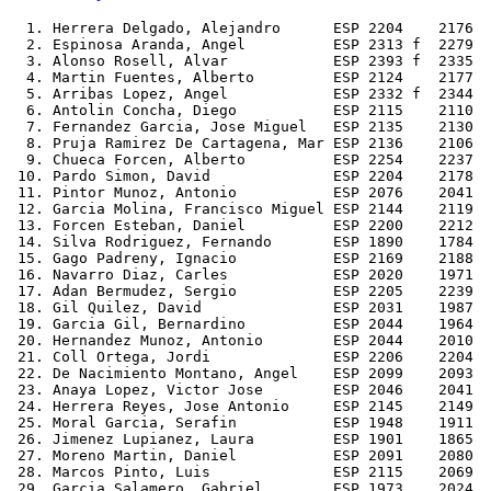
  1. Herrera Delgado, Alejandro      ESP 2204    2176  
  2. Espinosa Aranda, Angel          ESP 2313 f  2279  
  3. Alonso Rosell, Alvar            ESP 2393 f  2335  
  4. Martin Fuentes, Alberto         ESP 2124    2177  
  5. Arribas Lopez, Angel            ESP 2332 f  2344  
  6. Antolin Concha, Diego           ESP 2115    2110  
  7. Fernandez Garcia, Jose Miguel   ESP 2135    2130  
  8. Pruja Ramirez De Cartagena, Mar ESP 2136    2106  
  9. Chueca Forcen, Alberto          ESP 2254    2237  
 10. Pardo Simon, David              ESP 2204    2178  
 11. Pintor Munoz, Antonio           ESP 2076    2041  
 12. Garcia Molina, Francisco Miguel ESP 2144    2119  
 13. Forcen Esteban, Daniel          ESP 2200    2212  
 14. Silva Rodriguez, Fernando       ESP 1890    1784  
 15. Gago Padreny, Ignacio           ESP 2169    2188  
 16. Navarro Diaz, Carles            ESP 2020    1971  
 17. Adan Bermudez, Sergio           ESP 2205    2239  
 18. Gil Quilez, David               ESP 2031    1987  
 19. Garcia Gil, Bernardino          ESP 2044    1964  
 20. Hernandez Munoz, Antonio        ESP 2044    2010  
 21. Coll Ortega, Jordi              ESP 2206    2204  
 22. De Nacimiento Montano, Angel    ESP 2099    2093  
 23. Anaya Lopez, Victor Jose        ESP 2046    2041  
 24. Herrera Reyes, Jose Antonio     ESP 2145    2149  
 25. Moral Garcia, Serafin           ESP 1948    1911  
 26. Jimenez Lupianez, Laura         ESP 1901    1865  
 27. Moreno Martin, Daniel           ESP 2091    2080  
 28. Marcos Pinto, Luis              ESP 2115    2069  
 29. Garcia Salamero, Gabriel        ESP 1973    2024  