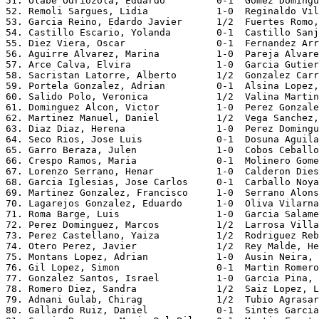
51. Olabe Odriozola, Eduardo         0-1  Gomez Domingu
52. Remoli Sargues, Lidia            1-0  Reginaldo Vil
53. Garcia Reino, Edardo Javier      1/2  Fuertes Romo,
54. Castillo Escario, Yolanda        0-1  Castillo Sanj
55. Diez Viera, Oscar                0-1  Fernandez Arr
56. Aguirre Alvarez, Marina          1-0  Pareja Alvare
57. Arce Calva, Elvira               1-0  Garcia Gutier
58. Sacristan Latorre, Alberto       1/2  Gonzalez Carr
59. Portela Gonzalez, Adrian         0-1  Alsina Lopez,
60. Salido Polo, Veronica            1/2  Valina Martin
61. Dominguez Alcon, Victor          1-0  Perez Gonzale
62. Martinez Manuel, Daniel          1/2  Vega Sanchez,
63. Diaz Diaz, Herena                1-0  Perez Domingu
64. Seco Rios, Jose Luis             0-1  Dosuna Aguila
65. Garro Beraza, Julen              1-0  Cobos Ceballo
66. Crespo Ramos, Maria              0-1  Molinero Gome
67. Lorenzo Serrano, Henar           1-0  Calderon Dies
68. Garcia Iglesias, Jose Carlos     0-1  Carballo Noya
69. Martinez Gonzalez, Francisco     1-0  Serrano Alons
70. Lagarejos Gonzalez, Eduardo      1-0  Oliva Vilarna
71. Roma Barge, Luis                 1-0  Garcia Salame
72. Perez Dominguez, Marcos          1/2  Larrosa Villa
73. Perez Castellano, Yaiza          1/2  Rodriguez Reb
74. Otero Perez, Javier              1/2  Rey Malde, He
75. Montans Lopez, Adrian            1-0  Ausin Neira, 
76. Gil Lopez, Simon                 0-1  Martin Romero
77. Gonzalez Santos, Israel          1-0  Garcia Pina, 
78. Romero Diez, Sandra              1/2  Saiz Lopez, L
79. Adnani Gulab, Chirag             1/2  Tubio Agrasar
80. Gallardo Ruiz, Daniel            0-1  Sintes Garcia