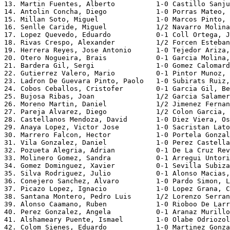
13. Martin Fuentes, Alberto          1-0 Castillo Sanju
14. Antolin Concha, Diego            1-0 Porras Mateo, 
15. Millan Soto, Miguel              1-0 Marcos Pinto, 
16. Senlle Caride, Miguel            1/2 Navarro Molina
17. Lopez Quevedo, Eduardo           0-1 Coll Ortega, J
18. Rivas Crespo, Alexander          1/2 Forcen Esteban
19. Herrera Reyes, Jose Antonio      1-0 Tejedor Ariza,
20. Otero Nogueira, Brais            0-1 Garcia Molina,
21. Bardera Gil, Sergi               1-0 Gomez Calomard
22. Gutierrez Valero, Mario          0-1 Pintor Munoz, 
23. Ladron De Guevara Pinto, Paolo   1-0 Subirats Ruiz,
24. Cobos Ceballos, Cristofer        0-1 Garcia Gil, Be
25. Bujosa Ribas, Joan               1/2 Garcia Salamer
26. Moreno Martin, Daniel            1/2 Jimenez Fernan
27. Pareja Alvarez, Diego            1/2 Colon Garcia, 
28. Castellanos Mendoza, David       1-0 Diez Viera, Os
29. Anaya Lopez, Victor Jose         1-0 Sacristan Lato
30. Marrero Falcon, Hector           1-0 Portela Gonzal
31. Vila Gonzalez, Daniel            1-0 Perez Castella
32. Pozueta Alegria, Adrian          0-1 De La Cruz Rev
33. Molinero Gomez, Sandra           0-1 Arregui Untori
34. Gomez Dominguez, Xavier          0-1 Sevilla Subiza
35. Silva Rodriguez, Julio           0-1 Alonso Macias,
36. Conejero Sanchez, Alvaro         1-0 Pardo Simon, L
37. Picazo Lopez, Ignacio            1-0 Lopez Grana, C
38. Santana Montero, Pedro Luis      1/2 Lorenzo Serran
39. Alonso Caamano, Ruben            1-0 Rioboo De Larr
40. Perez Gonzalez, Angela           0-1 Aranaz Murillo
41. Alshameary Puente, Ismael        1-0 Olabe Odriozol
42. Colom Sienes, Eduardo            1-0 Martinez Gonza