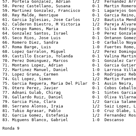
57. Portela Gonzalez, Adrian         1/2  Fernandez Arr
58. Perez Castellano, Susana         0-1  Martin Romero
59. Martinez Gonzalez, Francisco     0-1  Lagarejos Gon
60. Rey Malde, Henrique              0-1  Garcia Reino,
61. Garcia Iglesias, Jose Carlos     1/2  Bautista Mend
62. Calderon Diestro, M Victoria     1/2  Pareja Alvare
63. Crespo Ramos, Maria              1-0  Silva Rodrigu
64. Gonzalez Santos, Israel          1-0  Perez Gonzale
65. Seco Rios, Jose Luis             0-1  Ontanon Gomez
66. Romero Diez, Sandra              1-0  Carballo Noya
67. Roma Barge, Luis                 1-0  Fuertes Romo,
68. Lopez Garralon, Miguel           1/2  Perez Domingu
69. Castillo Escario, Yolanda        0-1  Valina Martin
70. Perez Dominguez, Marcos          0-1  Gonzalez Carr
71. Montans Lopez, Adrian            0-1  Garcia Gutier
72. Martinez Manuel, Daniel          1-0  Larrosa Villa
73. Lopez Grana, Carmen              1-0  Rodriguez Reb
74. Gil Lopez, Simon                 1/2  Martin Fuente
75. Garcia Reguera, Maria Del Pilar  0-1  Ausin Neira, 
76. Otero Perez, Javier              0-1  Cobos Ceballo
77. Adnani Gulab, Chirag             0-1  Sintes Garcia
78. Gallardo Ruiz, Daniel            0-1  Oliva Vilarna
79. Garcia Pina, Clara               1/2  Garcia Salame
80. Serrano Alonso, Iraia            1/2  Saiz Lopez, L
81. Tubio Agrasar, Pablo             1-0  Cruz Olabe, L
82. Garcia Gomez, Estefania          1/2  Fernandez Ros
Ronda 9