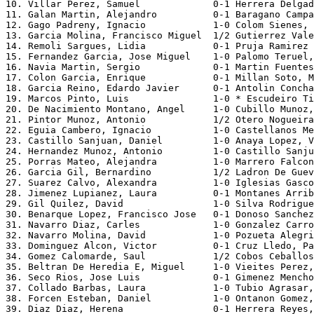
10. Villar Perez, Samuel             0-1 Herrera Delgad
11. Galan Martin, Alejandro          0-1 Baragano Campa
12. Gago Padreny, Ignacio            1-0 Colom Sienes, 
13. Garcia Molina, Francisco Miguel  1/2 Gutierrez Vale
14. Remoli Sargues, Lidia            0-1 Pruja Ramirez 
15. Fernandez Garcia, Jose Miguel    1-0 Palomo Teruel,
16. Navia Martin, Sergio             0-1 Martin Fuentes
17. Colon Garcia, Enrique            0-1 Millan Soto, M
18. Garcia Reino, Edardo Javier      0-1 Antolin Concha
19. Marcos Pinto, Luis               1-0 * Escudeiro Ti
20. De Nacimiento Montano, Angel     1-0 Cubillo Munoz,
21. Pintor Munoz, Antonio            1/2 Otero Nogueira
22. Eguia Cambero, Ignacio           1-0 Castellanos Me
23. Castillo Sanjuan, Daniel         1-0 Anaya Lopez, V
24. Hernandez Munoz, Antonio         1-0 Castillo Sanju
25. Porras Mateo, Alejandra          1-0 Marrero Falcon
26. Garcia Gil, Bernardino           1/2 Ladron De Guev
27. Suarez Calvo, Alexandra          1-0 Iglesias Gasco
28. Jimenez Lupianez, Laura          0-1 Montanes Arrib
29. Gil Quilez, David                1-0 Silva Rodrigue
30. Benarque Lopez, Francisco Jose   0-1 Donoso Sanchez
31. Navarro Diaz, Carles             1-0 Gonzalez Carro
32. Navarro Molina, David            1-0 Pozueta Alegri
33. Dominguez Alcon, Victor          0-1 Cruz Lledo, Pa
34. Gomez Calomarde, Saul            1/2 Cobos Ceballos
35. Beltran De Heredia E, Miguel     1-0 Vieites Perez,
36. Seco Rios, Jose Luis             0-1 Gimenez Mencho
37. Collado Barbas, Laura            1-0 Tubio Agrasar,
38. Forcen Esteban, Daniel           1-0 Ontanon Gomez,
39. Diaz Diaz, Herena                0-1 Herrera Reyes,