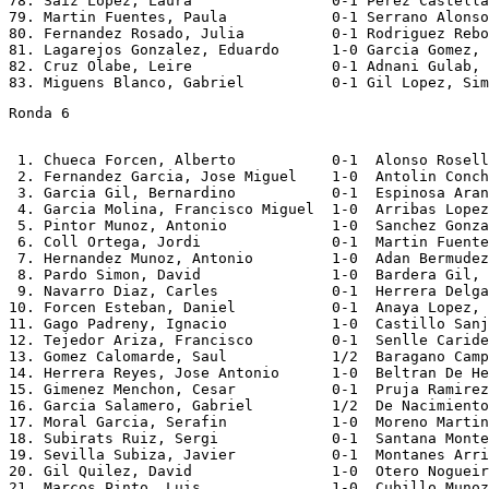
78. Saiz Lopez, Laura                0-1 Perez Castella
79. Martin Fuentes, Paula            0-1 Serrano Alonso
80. Fernandez Rosado, Julia          0-1 Rodriguez Rebo
81. Lagarejos Gonzalez, Eduardo      1-0 Garcia Gomez, 
82. Cruz Olabe, Leire                0-1 Adnani Gulab, 
Ronda 6
 1. Chueca Forcen, Alberto           0-1  Alonso Rosell
 2. Fernandez Garcia, Jose Miguel    1-0  Antolin Conch
 3. Garcia Gil, Bernardino           0-1  Espinosa Aran
 4. Garcia Molina, Francisco Miguel  1-0  Arribas Lopez
 5. Pintor Munoz, Antonio            1-0  Sanchez Gonza
 6. Coll Ortega, Jordi               0-1  Martin Fuente
 7. Hernandez Munoz, Antonio         1-0  Adan Bermudez
 8. Pardo Simon, David               1-0  Bardera Gil, 
 9. Navarro Diaz, Carles             0-1  Herrera Delga
10. Forcen Esteban, Daniel           0-1  Anaya Lopez, 
11. Gago Padreny, Ignacio            1-0  Castillo Sanj
12. Tejedor Ariza, Francisco         0-1  Senlle Caride
13. Gomez Calomarde, Saul            1/2  Baragano Camp
14. Herrera Reyes, Jose Antonio      1-0  Beltran De He
15. Gimenez Menchon, Cesar           0-1  Pruja Ramirez
16. Garcia Salamero, Gabriel         1/2  De Nacimiento
17. Moral Garcia, Serafin            1-0  Moreno Martin
18. Subirats Ruiz, Sergi             0-1  Santana Monte
19. Sevilla Subiza, Javier           0-1  Montanes Arri
20. Gil Quilez, David                1-0  Otero Nogueir
21. Marcos Pinto, Luis               1-0  Cubillo Munoz