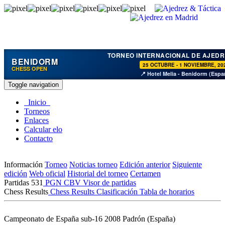
TORNEO INTERNACIONAL DE AJEDR
BENIDORM
25 OCTUBRE - 1 NOVIEMBRE, 20
CHESS OPEN
📍 Hotel Melia - Benidorm (Espa
Toggle navigation
Inicio
Torneos
Enlaces
Calcular elo
Contacto
Información
Torneo
Noticias torneo
Edición anterior
Siguiente
edición
Web oficial
Historial del torneo
Certamen
Partidas
531
PGN
CBV
Visor de partidas
Chess Results
Chess Results
Clasificación
Tabla de horarios
Campeonato de España sub-16 2008
Padrón (España)