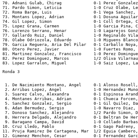
70. Adnani Gulab, Chirag             0-1 Perez Gonzalez
71. Pardo Simon, Leticia             1-0 Cruz Olabe, Le
72. Roma Barge, Luis                 0-1 Vega Sanchez, 
73. Montans Lopez, Adrian            0-1 Dosuna Aguilar
74. Gil Lopez, Simon                 0-1 Coll Ortega, C
75. Lopez Grana, Carmen              1-0 Garcia Pina, C
76. Lorenzo Serrano, Henar           1-0 Lagarejos Gonz
77. Gallardo Ruiz, Daniel            1-0 Reginaldo Vila
78. Olabe Odriozola, Eduardo         1-0 Miguens Blanco
79. Garcia Reguera, Aria Del Pilar   0-1 Carballo Noya,
80. Otero Perez, Javier              1-0 Fuertes Romo, 
81. Martinez Gonzalez, Francisco     1-0 Perez Domingue
82. Perez Dominguez, Marcos          1/2 Oliva Vilarnau
Ronda 3
 1. De Nacimiento Montano, Angel     0-1 Alonso Rosell,
 2. Arribas Lopez, Angel             1-0 Hernandez Muno
 3. Suarez Calvo, Alexandra          0-1 Espinosa Arand
 4. Montanes Arribas, Adrian         0-1 Chueca Forcen,
 5. Sanchez Gonzalez, Sergio         0-1 Gil Quilez, Da
 6. Adan Bermudez, Sergio            1-0 Navarro Diaz, 
 7. Donoso Sanchez, Alejandro        1/2 Pardo Simon, D
 8. Herrera Delgado, Alejandro       0-1 Beltran De Her
 9. Baragano Campa, David            1-0 Collado Barbas
10. Cruz Lledo, Pablo                0-1 Gago Padreny, 
11. Pruja Ramirez De Cartagena, Mar  1/2 Eguia Cambero,
12. Gimenez Menchon, Cesar           0-1 Fernandez Garc