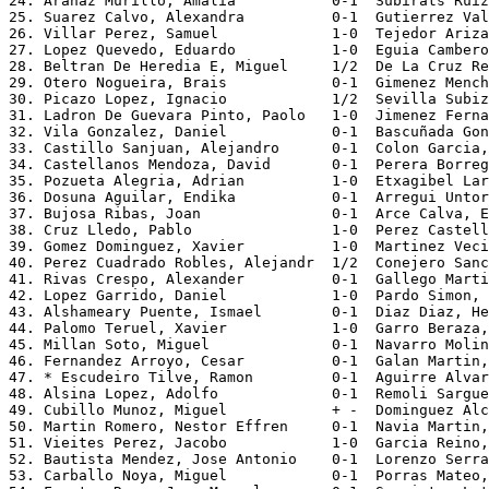
24. Aranaz Murillo, Amalia           0-1  Subirats Ruiz
25. Suarez Calvo, Alexandra          0-1  Gutierrez Val
26. Villar Perez, Samuel             1-0  Tejedor Ariza
27. Lopez Quevedo, Eduardo           1-0  Eguia Cambero
28. Beltran De Heredia E, Miguel     1/2  De La Cruz Re
29. Otero Nogueira, Brais            0-1  Gimenez Mench
30. Picazo Lopez, Ignacio            1/2  Sevilla Subiz
31. Ladron De Guevara Pinto, Paolo   1-0  Jimenez Ferna
32. Vila Gonzalez, Daniel            0-1  Bascuñada Gon
33. Castillo Sanjuan, Alejandro      0-1  Colon Garcia,
34. Castellanos Mendoza, David       0-1  Perera Borreg
35. Pozueta Alegria, Adrian          1-0  Etxagibel Lar
36. Dosuna Aguilar, Endika           0-1  Arregui Untor
37. Bujosa Ribas, Joan               0-1  Arce Calva, E
38. Cruz Lledo, Pablo                1-0  Perez Castell
39. Gomez Dominguez, Xavier          1-0  Martinez Veci
40. Perez Cuadrado Robles, Alejandr  1/2  Conejero Sanc
41. Rivas Crespo, Alexander          0-1  Gallego Marti
42. Lopez Garrido, Daniel            1-0  Pardo Simon, 
43. Alshameary Puente, Ismael        0-1  Diaz Diaz, He
44. Palomo Teruel, Xavier            1-0  Garro Beraza,
45. Millan Soto, Miguel              0-1  Navarro Molin
46. Fernandez Arroyo, Cesar          0-1  Galan Martin,
47. * Escudeiro Tilve, Ramon         0-1  Aguirre Alvar
48. Alsina Lopez, Adolfo             0-1  Remoli Sargue
49. Cubillo Munoz, Miguel            + -  Dominguez Alc
50. Martin Romero, Nestor Effren     0-1  Navia Martin,
51. Vieites Perez, Jacobo            1-0  Garcia Reino,
52. Bautista Mendez, Jose Antonio    0-1  Lorenzo Serra
53. Carballo Noya, Miguel            0-1  Porras Mateo,