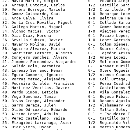
27. Navia Martin, Sergio             0-1  Pozueta Alegr
28. Arregui Untoria, Carlos          1/2  Castillo Sanj
29. Perera Borrego, Mariela          1/2  Cruz Lledo, P
30. Gomez Calomarde, Saul            1-0  Benarque Lope
31. Arce Calva, Elvira               1-0  Beltran De He
32. De La Cruz Revilla, Miguel       0-1  Collado Barba
33. Gallego Martin, Miguel           0-1  Gomez Domingu
34. Alonso Macias, Victor            1-0  Vieites Perez
35. Diaz Diaz, Herena                0-1  Picazo Lopez,
36. Sevilla Subiza, Javier           1-0  Lopez Garrido
37. Navarro Molina, David            0-1  Colom Sienes,
38. Aguirre Alvarez, Marina          0-1  Suarez Calvo,
39. Sacristan Latorre, Alberto       0-1  Tejedor Ariza
40. Conejero Sanchez, Alvaro         1/2  Anaya Lopez, 
41. Jimenez Fernandez, Alejandro     1/2  Molinero Gome
42. Salido Polo, Veronica            0-1  Aranaz Murill
43. Lorenzo Serrano, Henar           0-1  Otero Nogueir
44. Eguia Cambero, Ignacio           1/2  Alonso Caaman
45. Porras Mateo, Alejandra          1-0  Coll Ortega, 
46. Pedreira Giralda, Francisco      0-1  Perez Cuadrad
47. Martinez Vecillas, Javier        0-1  Castellanos M
48. Pardo Simon, Leticia             1-0  Vila Gonzalez
49. Vega Sanchez, Tania              0-1  Bujosa Ribas,
50. Rivas Crespo, Alexander          1-0  Dosuna Aguila
51. Garro Beraza, Julen              1/2  Alshameary Pu
52. Olabe Odriozola, Eduardo         0-1  Millan Soto, 
53. Alsina Lopez, Adolfo             0-1  * Escudeiro T
54. Perez Castellano, Yaiza          0-1  Castillo Sanj
55. Etxagibel Larranaga, Asier       1/2  Reginaldo Vil
56. Diez Viera, Oscar                1-0  Martin Romero