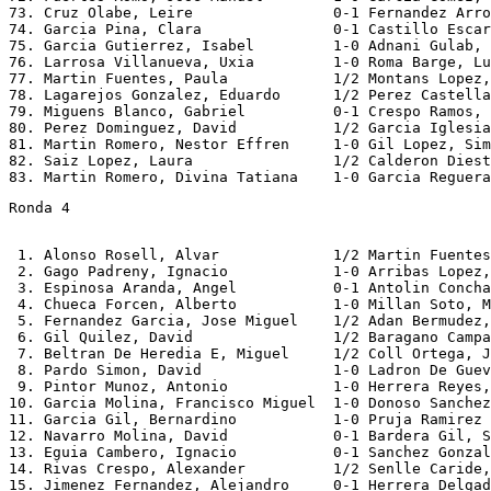
73. Cruz Olabe, Leire                0-1 Fernandez Arro
74. Garcia Pina, Clara               0-1 Castillo Escar
75. Garcia Gutierrez, Isabel         1-0 Adnani Gulab, 
76. Larrosa Villanueva, Uxia         1-0 Roma Barge, Lu
77. Martin Fuentes, Paula            1/2 Montans Lopez,
78. Lagarejos Gonzalez, Eduardo      1/2 Perez Castella
79. Miguens Blanco, Gabriel          0-1 Crespo Ramos, 
80. Perez Dominguez, David           1/2 Garcia Iglesia
81. Martin Romero, Nestor Effren     1-0 Gil Lopez, Sim
82. Saiz Lopez, Laura                1/2 Calderon Diest
Ronda 4
 1. Alonso Rosell, Alvar             1/2 Martin Fuentes
 2. Gago Padreny, Ignacio            1-0 Arribas Lopez,
 3. Espinosa Aranda, Angel           0-1 Antolin Concha
 4. Chueca Forcen, Alberto           1-0 Millan Soto, M
 5. Fernandez Garcia, Jose Miguel    1/2 Adan Bermudez,
 6. Gil Quilez, David                1/2 Baragano Campa
 7. Beltran De Heredia E, Miguel     1/2 Coll Ortega, J
 8. Pardo Simon, David               1-0 Ladron De Guev
 9. Pintor Munoz, Antonio            1-0 Herrera Reyes,
10. Garcia Molina, Francisco Miguel  1-0 Donoso Sanchez
11. Garcia Gil, Bernardino           1-0 Pruja Ramirez 
12. Navarro Molina, David            0-1 Bardera Gil, S
13. Eguia Cambero, Ignacio           0-1 Sanchez Gonzal
14. Rivas Crespo, Alexander          1/2 Senlle Caride,
15. Jimenez Fernandez, Alejandro     0-1 Herrera Delgad