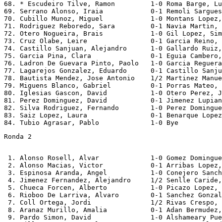
68. * Escudeiro Tilve, Ramon         1-0 Roma Barge, Lu
69. Serrano Alonso, Iraia            0-1 Remoli Sargues
70. Cubillo Munoz, Miguel            1-0 Montans Lopez,
71. Rodriguez Reboredo, Sara         0-1 Navia Martin, 
72. Otero Nogueira, Brais            1-0 Gil Lopez, Sim
73. Cruz Olabe, Leire                0-1 Garcia Reino, 
74. Castillo Sanjuan, Alejandro      1-0 Gallardo Ruiz,
75. Garcia Pina, Clara               0-1 Eguia Cambero,
76. Ladron De Guevara Pinto, Paolo   1-0 Garcia Reguera
77. Lagarejos Gonzalez, Eduardo      0-1 Castillo Sanju
78. Bautista Mendez, Jose Antonio    1/2 Martinez Manue
79. Miguens Blanco, Gabriel          0-1 Porras Mateo, 
80. Iglesias Gascon, David           1-0 Otero Perez, J
81. Perez Dominguez, David           0-1 Jimenez Lupian
82. Silva Rodriguez, Fernando        1-0 Perez Domingue
83. Saiz Lopez, Laura                0-1 Benarque Lopez
Ronda 2
 1. Alonso Rosell, Alvar             1-0 Gomez Domingue
 2. Alonso Macias, Victor            0-1 Arribas Lopez,
 3. Espinosa Aranda, Angel           1-0 Conejero Sanch
 4. Jimenez Fernandez, Alejandro     1/2 Senlle Caride,
 5. Chueca Forcen, Alberto           1-0 Picazo Lopez, 
 6. Rioboo De Larriva, Alvaro        0-1 Sanchez Gonzal
 7. Coll Ortega, Jordi               1/2 Rivas Crespo, 
 8. Aranaz Murillo, Amalia           0-1 Adan Bermudez,
 9. Pardo Simon, David               1-0 Alshameary Pue