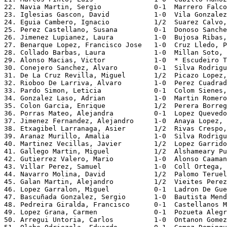
22. Navia Martin, Sergio             0-1  Marrero Falco
23. Iglesias Gascon, David           1-0  Vila Gonzalez
24. Eguia Cambero, Ignacio           1/2  Suarez Calvo,
25. Perez Castellano, Susana         0-1  Donoso Sanche
26. Jimenez Lupianez, Laura          1-0  Bujosa Ribas,
27. Benarque Lopez, Francisco Jose   1-0  Cruz Lledo, P
28. Collado Barbas, Laura            1-0  Millan Soto, 
29. Alonso Macias, Victor            1-0  * Escudeiro T
30. Conejero Sanchez, Alvaro         0-1  Silva Rodrigu
31. De La Cruz Revilla, Miguel       1/2  Picazo Lopez,
32. Rioboo De Larriva, Alvaro        1-0  Perez Cuadrad
33. Pardo Simon, Leticia             0-1  Colom Sienes,
34. Gonzalez Laso, Adrian            1-0  Martin Romero
35. Colon Garcia, Enrique            1/2  Perera Borreg
36. Porras Mateo, Alejandra          0-1  Lopez Quevedo
37. Jimenez Fernandez, Alejandro     1-0  Anaya Lopez, 
38. Etxagibel Larranaga, Asier       1/2  Rivas Crespo,
39. Aranaz Murillo, Amalia           1-0  Silva Rodrigu
40. Martinez Vecillas, Javier        1/2  Lopez Garrido
41. Gallego Martin, Miguel           1/2  Alshameary Pu
42. Gutierrez Valero, Mario          1-0  Alonso Caaman
43. Villar Perez, Samuel             1-0  Coll Ortega, 
44. Navarro Molina, David            1/2  Palomo Teruel
45. Galan Martin, Alejandro          1/2  Vieites Perez
46. Lopez Garralon, Miguel           0-1  Ladron De Gue
47. Bascuñada Gonzalez, Sergio       1-0  Bautista Mend
48. Pedreira Giralda, Francisco      0-1  Castellanos M
49. Lopez Grana, Carmen              0-1  Pozueta Alegr
50. Arregui Untoria, Carlos          1-0  Ontanon Gomez