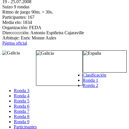
19 - 25.07.2008
Suizo 9 rondas
Ritmo de juego 90m. + 30s.
Participantes: 167
Media elo: 1834
Organización: FEDA
Direcccccción: Antonio Espiñeira Cajaraville
Arbitraje: Enric Monne Aules
Página oficial
Clasificación
Ronda 1
Ronda 2
Ronda 3
Ronda 4
Ronda 5
Ronda 6
Ronda 7
Ronda 8
Ronda 9
Participantes