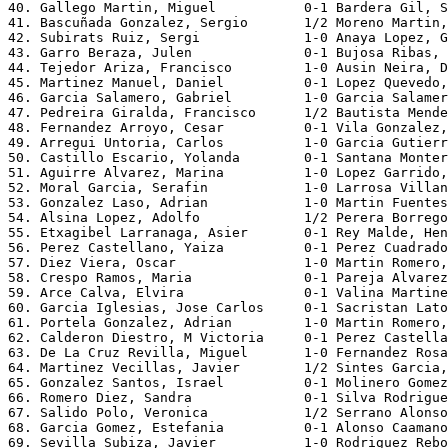
40. Gallego Martin, Miguel           0-1 Bardera Gil, S
41. Bascuñada Gonzalez, Sergio       1/2 Moreno Martin,
42. Subirats Ruiz, Sergi             1-0 Anaya Lopez, G
43. Garro Beraza, Julen              0-1 Bujosa Ribas, 
44. Tejedor Ariza, Francisco         1-0 Ausin Neira, D
45. Martinez Manuel, Daniel          0-1 Lopez Quevedo,
46. Garcia Salamero, Gabriel         1-0 Garcia Salamer
47. Pedreira Giralda, Francisco      1/2 Bautista Mende
48. Fernandez Arroyo, Cesar          0-1 Vila Gonzalez,
49. Arregui Untoria, Carlos          1-0 Garcia Gutierr
50. Castillo Escario, Yolanda        0-1 Santana Monter
51. Aguirre Alvarez, Marina          1-0 Lopez Garrido,
52. Moral Garcia, Serafin            1-0 Larrosa Villan
53. Gonzalez Laso, Adrian            1-0 Martin Fuentes
54. Alsina Lopez, Adolfo             1/2 Perera Borrego
55. Etxagibel Larranaga, Asier       0-1 Rey Malde, Hen
56. Perez Castellano, Yaiza          0-1 Perez Cuadrado
57. Diez Viera, Oscar                1-0 Martin Romero,
58. Crespo Ramos, Maria              0-1 Pareja Alvarez
59. Arce Calva, Elvira               0-1 Valina Martine
60. Garcia Iglesias, Jose Carlos     0-1 Sacristan Lato
61. Portela Gonzalez, Adrian         1-0 Martin Romero,
62. Calderon Diestro, M Victoria     0-1 Perez Castella
63. De La Cruz Revilla, Miguel       1-0 Fernandez Rosa
64. Martinez Vecillas, Javier        1/2 Sintes Garcia,
65. Gonzalez Santos, Israel          0-1 Molinero Gomez
66. Romero Diez, Sandra              0-1 Silva Rodrigue
67. Salido Polo, Veronica            1/2 Serrano Alonso
68. Garcia Gomez, Estefania          0-1 Alonso Caamano
69. Sevilla Subiza, Javier           1-0 Rodriguez Rebo