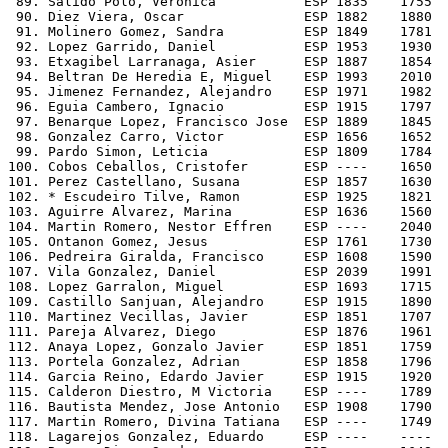
 89. Salido Polo, Veronica           ESP 1835    1755  
 90. Diez Viera, Oscar               ESP 1882    1880  
 91. Molinero Gomez, Sandra          ESP 1849    1781  
 92. Lopez Garrido, Daniel           ESP 1953    1930  
 93. Etxagibel Larranaga, Asier      ESP 1887    1854  
 94. Beltran De Heredia E, Miguel    ESP 1993    2010  
 95. Jimenez Fernandez, Alejandro    ESP 1971    1982  
 96. Eguia Cambero, Ignacio          ESP 1915    1797  
 97. Benarque Lopez, Francisco Jose  ESP 1889    1845  
 98. Gonzalez Carro, Victor          ESP 1656    1652  
 99. Pardo Simon, Leticia            ESP 1809    1784  
100. Cobos Ceballos, Cristofer       ESP ----    1650  
101. Perez Castellano, Susana        ESP 1857    1630  
102. * Escudeiro Tilve, Ramon        ESP 1925    1821  
103. Aguirre Alvarez, Marina         ESP 1636    1560  
104. Martin Romero, Nestor Effren    ESP ----    2040  
105. Ontanon Gomez, Jesus            ESP 1761    1730  
106. Pedreira Giralda, Francisco     ESP 1608    1590  
107. Vila Gonzalez, Daniel           ESP 2039    1991  
108. Lopez Garralon, Miguel          ESP 1693    1715  
109. Castillo Sanjuan, Alejandro     ESP 1915    1890  
110. Martinez Vecillas, Javier       ESP 1851    1707  
111. Pareja Alvarez, Diego           ESP 1876    1961  
112. Anaya Lopez, Gonzalo Javier     ESP 1851    1759  
113. Portela Gonzalez, Adrian        ESP 1858    1796  
114. Garcia Reino, Edardo Javier     ESP 1915    1920  
115. Calderon Diestro, M Victoria    ESP ----    1789  
116. Bautista Mendez, Jose Antonio   ESP 1908    1790  
117. Martin Romero, Divina Tatiana   ESP ----    1749  
118. Lagarejos Gonzalez, Eduardo     ESP ----    ----  