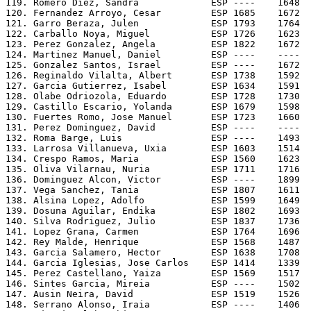
119. Romero Diez, Sandra             ESP ----    1648  
120. Fernandez Arroyo, Cesar         ESP 1685    1672  
121. Garro Beraza, Julen             ESP 1793    1764  
122. Carballo Noya, Miguel           ESP 1726    1623  
123. Perez Gonzalez, Angela          ESP 1822    1672  
124. Martinez Manuel, Daniel         ESP ----    ----  
125. Gonzalez Santos, Israel         ESP ----    1672  
126. Reginaldo Vilalta, Albert       ESP 1738    1592  
127. Garcia Gutierrez, Isabel        ESP 1634    1591  
128. Olabe Odriozola, Eduardo        ESP 1728    1730  
129. Castillo Escario, Yolanda       ESP 1679    1598  
130. Fuertes Romo, Jose Manuel       ESP 1723    1660  
131. Perez Dominguez, David          ESP ----    ----  
132. Roma Barge, Luis                ESP ----    1493  
133. Larrosa Villanueva, Uxia        ESP 1603    1514  
134. Crespo Ramos, Maria             ESP 1560    1623  
135. Oliva Vilarnau, Nuria           ESP 1711    1716  
136. Dominguez Alcon, Victor         ESP ----    1899  
137. Vega Sanchez, Tania             ESP 1807    1611  
138. Alsina Lopez, Adolfo            ESP 1599    1649  
139. Dosuna Aguilar, Endika          ESP 1802    1693  
140. Silva Rodriguez, Julio          ESP 1837    1736  
141. Lopez Grana, Carmen             ESP 1764    1696  
142. Rey Malde, Henrique             ESP 1568    1487  
143. Garcia Salamero, Hector         ESP 1638    1708  
144. Garcia Iglesias, Jose Carlos    ESP 1414    1339  
145. Perez Castellano, Yaiza         ESP 1569    1517  
146. Sintes Garcia, Mireia           ESP ----    1502  
147. Ausin Neira, David              ESP 1519    1526  
148. Serrano Alonso, Iraia           ESP ----    1406  