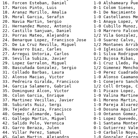
16. Forcen Esteban, Daniel           1-0 Alshameary Pue
17. Marcos Pinto, Luis               0-1 Colom Sienes, 
18. Aranaz Murillo, Amalia           0-1 De Nacimiento 
19. Moral Garcia, Serafin            1-0 Castellanos Me
20. Navia Martin, Sergio             0-1 Anaya Lopez, V
21. Hernandez Munoz, Antonio         1-0 Cubillo Munoz,
22. Castillo Sanjuan, Daniel         1-0 Marrero Falcon
23. Porras Mateo, Alejandra          1/2 Vila Gonzalez,
24. Benarque Lopez, Francisco Jose   1-0 Suarez Calvo, 
25. De La Cruz Revilla, Miguel       1/2 Montanes Arrib
26. Navarro Diaz, Carles             1-0 Iglesias Gasco
27. Arregui Untoria, Carlos          0-1 Silva Rodrigue
28. Sevilla Subiza, Javier           1/2 Bujosa Ribas, 
29. Lopez Garralon, Miguel           0-1 Cruz Lledo, Pa
30. Bascuñada Gonzalez, Sergio       1/2 Gimenez Mencho
31. Collado Barbas, Laura            1-0 Perez Cuadrado
32. Alonso Macias, Victor            1-0 Alonso Caamano
33. Pedreira Giralda, Francisco      0-1 Conejero Sanch
34. Garcia Salamero, Gabriel         1/2 Coll Ortega, C
35. Dominguez Alcon, Victor          0-1 Picazo Lopez, 
36. Colon Garcia, Enrique            1-0 Valina Martine
37. Martinez Vecillas, Javier        0-1 Moreno Martin,
38. Subirats Ruiz, Sergi             1-0 Pareja Alvarez
39. Tejedor Ariza, Francisco         1-0 Dosuna Aguilar
40. Gomez Calomarde, Saul            1-0 Ontanon Gomez,
41. Gallego Martin, Miguel           0-1 Lopez Quevedo,
42. Salido Polo, Veronica            0-1 Santana Monter
43. Garro Beraza, Julen              0-1 Gutierrez Vale
44. Villar Perez, Samuel             1-0 Carballo Noya,
45. Galan Martin, Alejandro          1-0 Gonzalez Carro