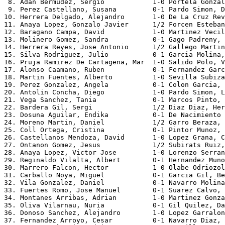
 8. Adan Bermudez, Sergio            1-0 Portela Gonzal
 9. Perez Castellano, Susana         0-1 Pardo Simon, D
10. Herrera Delgado, Alejandro       1-0 De La Cruz Rev
11. Anaya Lopez, Gonzalo Javier      1/2 Forcen Esteban
12. Baragano Campa, David            1-0 Martinez Vecil
13. Molinero Gomez, Sandra           0-1 Gago Padreny, 
14. Herrera Reyes, Jose Antonio      1/2 Gallego Martin
15. Silva Rodriguez, Julio           0-1 Garcia Molina,
16. Pruja Ramirez De Cartagena, Mar  1-0 Salido Polo, V
17. Alonso Caamano, Ruben            0-1 Fernandez Garc
18. Martin Fuentes, Alberto          1-0 Sevilla Subiza
19. Perez Gonzalez, Angela           0-1 Colon Garcia, 
20. Antolin Concha, Diego            1-0 Pardo Simon, L
21. Vega Sanchez, Tania              0-1 Marcos Pinto, 
22. Bardera Gil, Sergi               1/2 Diaz Diaz, Her
23. Dosuna Aguilar, Endika           0-1 De Nacimiento 
24. Moreno Martin, Daniel            1/2 Garro Beraza, 
25. Coll Ortega, Cristina            0-1 Pintor Munoz, 
26. Castellanos Mendoza, David       1-0 Lopez Grana, C
27. Ontanon Gomez, Jesus             1/2 Subirats Ruiz,
28. Anaya Lopez, Victor Jose         1-0 Lorenzo Serran
29. Reginaldo Vilalta, Albert        0-1 Hernandez Muno
30. Marrero Falcon, Hector           1-0 Olabe Odriozol
31. Carballo Noya, Miguel            0-1 Garcia Gil, Be
32. Vila Gonzalez, Daniel            0-1 Navarro Molina
33. Fuertes Romo, Jose Manuel        0-1 Suarez Calvo, 
34. Montanes Arribas, Adrian         1-0 Martinez Gonza
35. Oliva Vilarnau, Nuria            0-1 Gil Quilez, Da
36. Donoso Sanchez, Alejandro        1-0 Lopez Garralon
37. Fernandez Arroyo, Cesar          0-1 Navarro Diaz, 