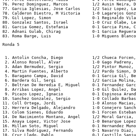
76. Perez Dominguez, Marcos          1/2 Ausin Neira, D
77. Garcia Iglesias, Jose Carlos     1/2 Saiz Lopez, La
78. Calderon Diestro, M Victoria     1-0 Lagarejos Gonz
79. Gil Lopez, Simon                 0-1 Reginaldo Vila
80. Gonzalez Santos, Israel          1-0 Cruz Olabe, Le
81. Garcia Gomez, Estefania          0-1 Garcia Pina, C
82. Adnani Gulab, Chirag             0-1 Garcia Reguera
Ronda 5
 1. Antolin Concha, Diego            1/2 Chueca Forcen,
 2. Alonso Rosell, Alvar             1-0 Gago Padreny, 
 3. Adan Bermudez, Sergio            1/2 Pintor Munoz, 
 4. Martin Fuentes, Alberto          1/2 Pardo Simon, D
 5. Baragano Campa, David            0-1 Garcia Gil, Be
 6. Bardera Gil, Sergi               1/2 Garcia Molina,
 7. Beltran De Heredia E, Miguel     0-1 Fernandez Garc
 8. Arribas Lopez, Angel             1-0 Gil Quilez, Da
 9. Picazo Lopez, Ignacio            0-1 Espinosa Arand
10. Sanchez Gonzalez, Sergio         1-0 Collado Barbas
11. Coll Ortega, Jordi               1-0 Alonso Macias,
12. Herrera Delgado, Alejandro       1-0 Conejero Sanch
13. Colom Sienes, Eduardo            0-1 Forcen Esteban
14. De Nacimiento Montano, Angel     1/2 Moral Garcia, 
15. Anaya Lopez, Victor Jose         1-0 Benarque Lopez
16. Millan Soto, Miguel              0-1 Hernandez Muno
17. Silva Rodriguez, Fernando        0-1 Navarro Diaz, 
18. Cruz Lledo, Pablo                0-1 Castillo Sanju