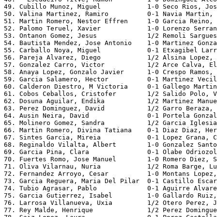
49. Cubillo Munoz, Miguel            1-0 Seco Rios, Jos
50. Valina Martinez, Ramiro          0-1 Navia Martin, 
51. Martin Romero, Nestor Effren     1-0 Garcia Reino, 
52. Palomo Teruel, Xavier            1-0 Lorenzo Serran
53. Ontanon Gomez, Jesus             1/2 Remoli Sargues
54. Bautista Mendez, Jose Antonio    1-0 Martinez Gonza
55. Carballo Noya, Miguel            0-1 Etxagibel Larr
56. Pareja Alvarez, Diego            1/2 Alsina Lopez, 
57. Gonzalez Carro, Victor           1/2 Arce Calva, El
58. Anaya Lopez, Gonzalo Javier      1-0 Crespo Ramos, 
59. Garcia Salamero, Hector          0-1 Martinez Vecil
60. Calderon Diestro, M Victoria     0-1 Gallego Martin
61. Cobos Ceballos, Cristofer        1/2 Salido Polo, V
62. Dosuna Aguilar, Endika           1/2 Martinez Manue
63. Perez Dominguez, David           1/2 Garro Beraza, 
64. Ausin Neira, David               0-1 Portela Gonzal
65. Molinero Gomez, Sandra           1/2 Garcia Iglesia
66. Martin Romero, Divina Tatiana    0-1 Diaz Diaz, Her
67. Sintes Garcia, Mireia            0-1 Lopez Grana, C
68. Reginaldo Vilalta, Albert        1-0 Gonzalez Santo
69. Garcia Pina, Clara               0-1 Olabe Odriozol
70. Fuertes Romo, Jose Manuel        1-0 Romero Diez, S
71. Oliva Vilarnau, Nuria            1/2 Roma Barge, Lu
72. Fernandez Arroyo, Cesar          1-0 Montans Lopez,
73. Garcia Reguera, Maria Del Pilar  0-1 Castillo Escar
74. Tubio Agrasar, Pablo             0-1 Aguirre Alvare
75. Garcia Gutierrez, Isabel         1-0 Gallardo Ruiz,
76. Larrosa Villanueva, Uxia         1/2 Otero Perez, J
77. Rey Malde, Henrique              1/2 Perez Domingue