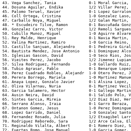
43. Vega Sanchez, Tania              0-1 Moral Garcia, 
44. Dosuna Aguilar, Endika           1/2 Villar Perez, 
45. Palomo Teruel, Xavier            0-1 Lopez Garralon
46. Coll Ortega, Cristina            1-0 Gonzalez Laso,
47. Carballo Noya, Miguel            1/2 Galan Martin, 
48. * Escudeiro Tilve, Ramon         0-1 Bascuñada Gonz
49. Gonzalez Carro, Victor           1/2 Remoli Sargues
50. Cubillo Munoz, Miguel            1-0 Aguirre Alvare
51. Rey Malde, Henrique              0-1 Navia Martin, 
52. Valina Martinez, Ramiro          1-0 Garcia Reino, 
53. Castillo Sanjuan, Alejandro      0-1 Pedreira Giral
54. Bautista Mendez, Jose Antonio    0-1 Dominguez Alco
55. Iglesias Gascon, David           1-0 Seco Rios, Jos
56. Vieites Perez, Jacobo            1/2 Jimenez Lupian
57. Silva Rodriguez, Fernando        1-0 Gallardo Ruiz,
58. Tubio Agrasar, Pablo             0-1 Benarque Lopez
59. Perez Cuadrado Robles, Alejandr  1-0 Otero Perez, J
60. Perera Borrego, Mariela          1-0 Martinez Manue
61. Anaya Lopez, Gonzalo Javier      0-1 Alsina Lopez, 
62. Oliva Vilarnau, Nuria            0-1 Martinez Vecil
63. Garcia Salamero, Hector          0-1 Gallego Martin
64. Ausin Neira, David               0-1 Salido Polo, V
65. Sintes Garcia, Mireia            1/2 Diaz Diaz, Her
66. Serrano Alonso, Iraia            0-1 Garro Beraza, 
67. Ontanon Gomez, Jesus             1-0 Perez Domingue
68. Lopez Garrido, Daniel            1-0 Gonzalez Santo
69. Fernandez Rosado, Julia          1/2 Etxagibel Larr
70. Rodriguez Reboredo, Sara         1/2 Arce Calva, El
71. Reginaldo Vilalta, Albert        0-1 Romero Diez, S
72. Fuertes Romo, Jose Manuel        1-0 Garcia Gomez, 