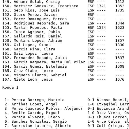
149. Adnani Gulab, Chirag            ESP ----    1512  
150. Martinez Gonzalez, Francisco    ESP 1721    1852  
151. Seco Rios, Jose Luis            ESP ----    1735  
152. Otero Perez, Javier             ESP ----    ----  
153. Perez Dominguez, Marcos         ESP ----    ----  
154. Rodriguez Reboredo, Sara        ESP ----    1344  
155. Martin Fuentes, Paula           ESP 1574    1623  
156. Tubio Agrasar, Pablo            ESP ----    ----  
157. Gallardo Ruiz, Daniel           ESP ----    ----  
158. Montans Lopez, Adrian           ESP ----    1357  
159. Gil Lopez, Simon                ESP ----    1330  
160. Garcia Pina, Clara              ESP ----    ----  
161. Saiz Lopez, Laura               ESP ----    ----  
162. Fernandez Rosado, Julia         ESP ----    1637  
163. Garcia Reguera, Maria Del Pilar ESP ----    ----  
164. Garcia Gomez, Estefania         ESP ----    1608  
165. Cruz Olabe, Leire               ESP ----    ----  
166. Miguens Blanco, Gabriel         ESP ----    ----  
167. Nieto Leon, Jesus               ESP ----    1676  
Ronda 1
 1. Perera Borrego, Mariela          0-1 Alonso Rosell,
 2. Arribas Lopez, Angel             1-0 Etxagibel Larr
 3. Perez Cuadrado Robles, Alejandr  0-1 Espinosa Arand
 4. Senlle Caride, Miguel            1-0 Diez Viera, Os
 5. Pareja Alvarez, Diego            0-1 Chueca Forcen,
 6. Sanchez Gonzalez, Sergio         1-0 Arce Calva, El
 7. Sacristan Latorre, Alberto       0-1 Coll Ortega, J