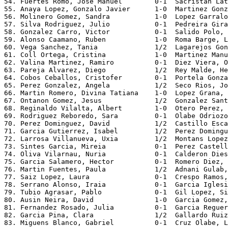
54. Fuertes Romo, Jose Manuel        0-1  Sacristan Lat
55. Anaya Lopez, Gonzalo Javier      1-0  Martinez Gonz
56. Molinero Gomez, Sandra           1-0  Lopez Garralo
57. Silva Rodriguez, Julio           0-1  Pedreira Gira
58. Gonzalez Carro, Victor           0-1  Salido Polo, 
59. Alonso Caamano, Ruben            1-0  Roma Barge, L
60. Vega Sanchez, Tania              1/2  Lagarejos Gon
61. Coll Ortega, Cristina            1-0  Martinez Manu
62. Valina Martinez, Ramiro          0-1  Diez Viera, O
63. Pareja Alvarez, Diego            1/2  Rey Malde, He
64. Cobos Ceballos, Cristofer        0-1  Portela Gonza
65. Perez Gonzalez, Angela           1/2  Seco Rios, Jo
66. Martin Romero, Divina Tatiana    1-0  Lopez Grana, 
67. Ontanon Gomez, Jesus             1/2  Gonzalez Sant
68. Reginaldo Vilalta, Albert        1-0  Otero Perez, 
69. Rodriguez Reboredo, Sara         0-1  Olabe Odriozo
70. Perez Dominguez, David           1/2  Castillo Esca
71. Garcia Gutierrez, Isabel         1/2  Perez Domingu
72. Larrosa Villanueva, Uxia         1/2  Montans Lopez
73. Sintes Garcia, Mireia            0-1  Perez Castell
74. Oliva Vilarnau, Nuria            0-1  Calderon Dies
75. Garcia Salamero, Hector          0-1  Romero Diez, 
76. Martin Fuentes, Paula            1/2  Adnani Gulab,
77. Saiz Lopez, Laura                0-1  Crespo Ramos,
78. Serrano Alonso, Iraia            0-1  Garcia Iglesi
79. Tubio Agrasar, Pablo             0-1  Gil Lopez, Si
80. Ausin Neira, David               1-0  Garcia Gomez,
81. Fernandez Rosado, Julia          0-1  Garcia Reguer
82. Garcia Pina, Clara               1/2  Gallardo Ruiz