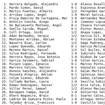
 1. Herrera Delgado, Alejandro       1-0  Alonso Rosell
 2. Pardo Simon, David               0-1  Espinosa Aran
 3. Martin Fuentes, Alberto          1/2  Fernandez Gar
 4. Arribas Lopez, Angel             1-0  Moral Garcia,
 5. Pruja Ramirez De Cartagena, Mar  1-0  Hernandez Mun
 6. Antolin Concha, Diego            1-0  Jimenez Lupia
 7. De Nacimiento Montano, Angel     0-1  Chueca Forcen
 8. Senlle Caride, Miguel            0-1  Pintor Munoz,
 9. Coll Ortega, Jordi               1/2  Anaya Lopez, 
10. Adan Bermudez, Sergio            1/2  Garcia Gil, B
11. Montanes Arribas, Adrian         0-1  Forcen Esteba
12. Navarro Diaz, Carles             1/2  Gago Padreny,
13. Lopez Quevedo, Eduardo           0-1  Garcia Molina
14. Moreno Martin, Daniel            1/2  Gil Quilez, D
15. Silva Rodriguez, Fernando        1-0  Subirats Ruiz
16. Herrera Reyes, Jose Antonio      1-0  Rioboo De Lar
17. Garcia Salamero, Gabriel         1-0  Colon Garcia,
18. Picazo Lopez, Ignacio            0-1  Marcos Pinto,
19. Marrero Falcon, Hector           0-1  Gonzalez Laso
20. Donoso Sanchez, Alejandro        0-1  Galan Martin,
21. Pozueta Alegria, Adrian          0-1  Iglesias Gasc
22. Colom Sienes, Eduardo            1/2  Gomez Calomar
23. Collado Barbas, Laura            1-0  Sevilla Subiz
24. Gomez Dominguez, Xavier          1/2  Arce Calva, E
25. Villar Perez, Samuel             1/2  Alonso Macias
26. Baragano Campa, David            1-0  Gutierrez Val
27. Otero Nogueira, Brais            0-1  Suarez Calvo,
28. Ladron De Guevara Pinto, Paolo   1-0  Arregui Untor
29. Tejedor Ariza, Francisco         1-0  Castillo Sanj