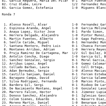
81. Garcia Reguera, Maria Del Pilar  0-1  Martin Fuente
82. Cruz Olabe, Leire                1/2  Fernandez Ros
Ronda 7
 1. Alonso Rosell, Alvar             1-0  Fernandez Gar
 2. Espinosa Aranda, Angel           1-0  Garcia Molina
 3. Anaya Lopez, Victor Jose         0-1  Pardo Simon, 
 4. Herrera Delgado, Alejandro       1-0  Pintor Munoz,
 5. Martin Fuentes, Alberto          1-0  Gago Padreny,
 6. Senlle Caride, Miguel            0-1  Hernandez Mun
 7. Santana Montero, Pedro Luis      0-1  Chueca Forcen
 8. Montanes Arribas, Adrian         1-0  Herrera Reyes
 9. Pruja Ramirez De Cartagena, Mar  1/2  Gil Quilez, D
10. Antolin Concha, Diego            1-0  Garcia Gil, B
11. Sanchez Gonzalez, Sergio         0-1  Moral Garcia,
12. Arribas Lopez, Angel             1-0  Gomez Calomar
13. Collado Barbas, Laura            0-1  Coll Ortega, 
14. Adan Bermudez, Sergio            1-0  Alonso Macias
15. Castillo Sanjuan, Daniel         0-1  Forcen Esteba
16. Baragano Campa, David            1/2  Garcia Salame
17. Silva Rodriguez, Fernando        1-0  Marcos Pinto,
18. Bardera Gil, Sergi               0-1  Rioboo De Lar
19. De Nacimiento Montano, Angel     1-0  Gonzalez Laso
20. Marrero Falcon, Hector           0-1  Jimenez Lupia
21. Donoso Sanchez, Alejandro        0-1  Iglesias Gasc
22. Colom Sienes, Eduardo            0-1  Navarro Diaz,
23. Moreno Martin, Daniel            1-0  Benarque Lope