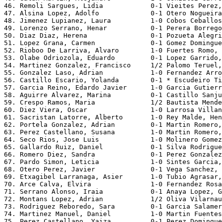
46. Remoli Sargues, Lidia            0-1 Vieites Perez,
47. Alsina Lopez, Adolfo             0-1 Otero Nogueira
48. Jimenez Lupianez, Laura          1-0 Cobos Ceballos
49. Lorenzo Serrano, Henar           0-1 Perera Borrego
50. Diaz Diaz, Herena                0-1 Pozueta Alegri
51. Lopez Grana, Carmen              0-1 Gomez Domingue
52. Rioboo De Larriva, Alvaro        1-0 Fuertes Romo, 
53. Olabe Odriozola, Eduardo         0-1 Lopez Garrido,
54. Martinez Gonzalez, Francisco     1/2 Palomo Teruel,
55. Gonzalez Laso, Adrian            1-0 Fernandez Arro
56. Castillo Escario, Yolanda        0-1 * Escudeiro Ti
57. Garcia Reino, Edardo Javier      1-0 Garcia Gutierr
58. Aguirre Alvarez, Marina          0-1 Castillo Sanju
59. Crespo Ramos, Maria              1/2 Bautista Mende
60. Diez Viera, Oscar                1-0 Larrosa Villan
61. Sacristan Latorre, Alberto       1-0 Rey Malde, Hen
62. Portela Gonzalez, Adrian         0-1 Martin Romero,
63. Perez Castellano, Susana         1-0 Martin Romero,
64. Seco Rios, Jose Luis             1-0 Molinero Gomez
65. Gallardo Ruiz, Daniel            0-1 Silva Rodrigue
66. Romero Diez, Sandra              0-1 Perez Gonzalez
67. Pardo Simon, Leticia             1-0 Sintes Garcia,
68. Otero Perez, Javier              0-1 Vega Sanchez, 
69. Etxagibel Larranaga, Asier       1-0 Tubio Agrasar,
70. Arce Calva, Elvira               1-0 Fernandez Rosa
71. Serrano Alonso, Iraia            0-1 Anaya Lopez, G
72. Montans Lopez, Adrian            1/2 Oliva Vilarnau
73. Rodriguez Reboredo, Sara         0-1 Garcia Salamer
74. Martinez Manuel, Daniel          1-0 Martin Fuentes
75. Perez Castellano, Yaiza          0-1 Perez Domingue