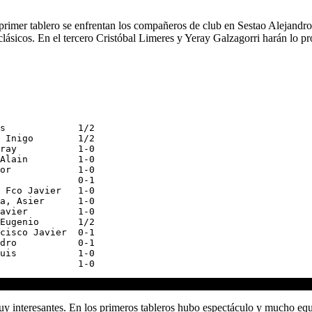
el primer tablero se enfrentan los compañeros de club en Sestao Alejan
sicos. En el tercero Cristóbal Limeres y Yeray Galzagorri harán lo pro
s             1/2

 Inigo        1/2

ray           1-0

Alain         1-0

or            1-0

              0-1

 Fco Javier   1-0

a, Asier      1-0

avier         1-0

Eugenio       1/2

cisco Javier  0-1

dro           0-1

uis           1-0

 interesantes. En los primeros tableros hubo espectáculo y mucho equil