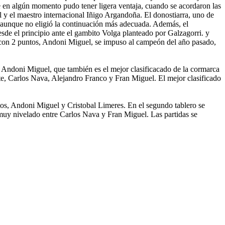
 en algún momento pudo tener ligera ventaja, cuando se acordaron las
y el maestro internacional Iñigo Argandoña. El donostiarra, uno de
a, aunque no eligió la continuación más adecuada. Además, el
esde el principio ante el gambito Volga planteado por Galzagorri. y
dor con 2 puntos, Andoni Miguel, se impuso al campeón del año pasado,
a Andoni Miguel, que también es el mejor clasificacado de la cormarca
te, Carlos Nava, Alejandro Franco y Fran Miguel. El mejor clasificado
ntos, Andoni Miguel y Cristobal Limeres. En el segundo tablero se
 muy nivelado entre Carlos Nava y Fran Miguel. Las partidas se