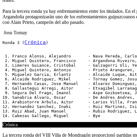
reales.
Para la tercera ronda ya hay enfrentamientos entre los titulados. En 
Argandoña protagonizarán uno de los enfrentamientos guipuzcoanos clá
con Alain Prieto, campeón del año pasado.
Josu Tornay
Crónica
Ronda 3 (
)
 1. Franco Alonso, Alejandro       - Nava Pereda, Carlo
 2. Miguel Quintero, Francisco     - Argandona Riveiro,
 3. Limeres Guiance, Cristobal     - Galzagorri Uli, Ye
 4. Miguel Quintero, Antonio       - Prieto Aranguren, 
 5. Miguelez Garcia, Erlantz       - Alcaide Luque, Ait
 6. Alcaide Rodriguez, Mikel       - Tornay Gomez, Josu
 7. Hernando Casas, Jose Manuel    - Alvarez Dominguez,
 8. Gallastegui Arregi, Aitor      - Etxagibel Larranag
 9. Segura Del Frago, Imanol       - Axpe Goikoetxea, J
10. Sanabria Alvaro, Oscar         - De Andres Andres, 
11. Arabiotorre Arbulu, Aitor      - Larios Villa, Fran
12. Hernandez Sanchez, Inaki       - Ruiz Martinez, Isi
13. Ruiz Abad, Juan Manuel         - Rubio Rodriguez, L
Crónica
La tercera ronda del VIII Villa de Mondragón proporcionó partidas muy