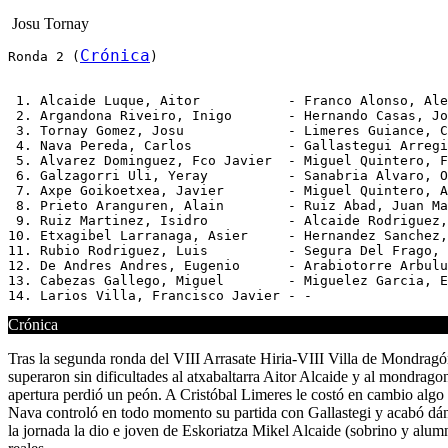
Josu Tornay
Crónica
Ronda 2 (
)
 1. Alcaide Luque, Aitor           - Franco Alonso, Ale
 2. Argandona Riveiro, Inigo       - Hernando Casas, Jo
 3. Tornay Gomez, Josu             - Limeres Guiance, C
 4. Nava Pereda, Carlos            - Gallastegui Arregi
 5. Alvarez Dominguez, Fco Javier  - Miguel Quintero, F
 6. Galzagorri Uli, Yeray          - Sanabria Alvaro, O
 7. Axpe Goikoetxea, Javier        - Miguel Quintero, A
 8. Prieto Aranguren, Alain        - Ruiz Abad, Juan Ma
 9. Ruiz Martinez, Isidro          - Alcaide Rodriguez,
10. Etxagibel Larranaga, Asier     - Hernandez Sanchez,
11. Rubio Rodriguez, Luis          - Segura Del Frago, 
12. De Andres Andres, Eugenio      - Arabiotorre Arbulu
13. Cabezas Gallego, Miguel        - Miguelez Garcia, E
Crónica
Tras la segunda ronda del VIII Arrasate Hiria-VIII Villa de Mondragó
superaron sin dificultades al atxabaltarra Aitor Alcaide y al mondrago
apertura perdió un peón. A Cristóbal Limeres le costó en cambio algo
Nava controló en todo momento su partida con Gallastegi y acabó dánd
la jornada la dio e joven de Eskoriatza Mikel Alcaide (sobrino y alumn