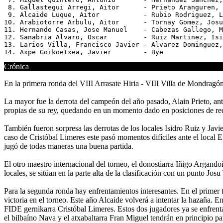
 8. Gallastegui Arregi, Aitor      - Prieto Aranguren, 
 9. Alcaide Luque, Aitor           - Rubio Rodriguez, L
10. Arabiotorre Arbulu, Aitor      - Tornay Gomez, Josu
11. Hernando Casas, Jose Manuel    - Cabezas Gallego, M
12. Sanabria Alvaro, Oscar         - Ruiz Martinez, Isi
13. Larios Villa, Francisco Javier - Alvarez Dominguez,
Crónica
En la primera ronda del VIII Arrasate Hiria - VIII Villa de Mondragón
La mayor fue la derrota del campeón del año pasado, Alain Prieto, ant
propias de su rey, quedando en un momento dado en posiciones de red
También fueron sorpresa las derrotas de los locales Isidro Ruiz y Jav
caso de Cristóbal Limeres este pasó momentos difíciles ante el local 
jugó de todas maneras una buena partida.
El otro maestro internacional del torneo, el donostiarra Iñigo Argand
locales, se sitúan en la parte alta de la clasificación con un punto J
Para la segunda ronda hay enfrentamientos interesantes. En el primer t
victoria en el torneo. Este año Alcaide volverá a intentar la hazaña. 
FIDE gernikarra Cristóbal Limeres. Estos dos jugadores ya se enfrenta
el bilbaíno Nava y el atxabaltarra Fran Miguel tendrán en principio pa