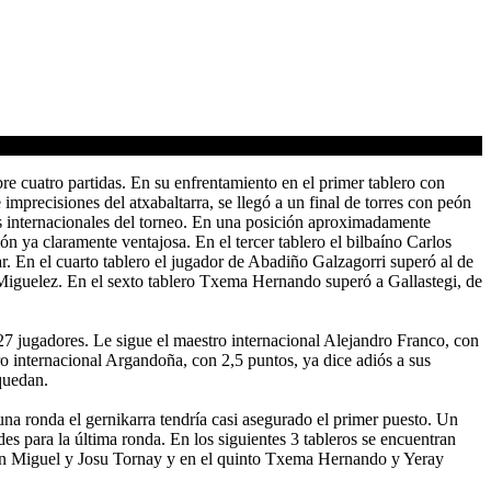
bre cuatro partidas. En su enfrentamiento en el primer tablero con
 imprecisiones del atxabaltarra, se llegó a un final de torres con peón
os internacionales del torneo. En una posición aproximadamente
 ya claramente ventajosa. En el tercer tablero el bilbaíno Carlos
. En el cuarto tablero el jugador de Abadiño Galzagorri superó al de
z Miguelez. En el sexto tablero Txema Hernando superó a Gallastegi, de
 27 jugadores. Le sigue el maestro internacional Alejandro Franco, con
 internacional Argandoña, con 2,5 puntos, ya dice adiós a sus
 quedan.
una ronda el gernikarra tendría casi asegurado el primer puesto. Un
es para la última ronda. En los siguientes 3 tableros se encuentran
Fran Miguel y Josu Tornay y en el quinto Txema Hernando y Yeray