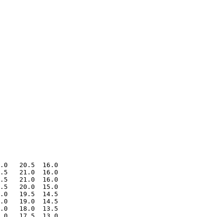
.0   20.5  16.0

.5   21.0  16.0

.5   21.0  16.0

.5   20.0  15.0

.0   19.5  14.5

.0   19.0  14.5

.0   18.0  13.5

.0   17.5  13.0
