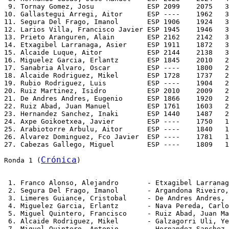
 9. Tornay Gomez, Josu             ESP 2099    2075   3
10. Gallastegui Arregi, Aitor      ESP ----    1962   3
11. Segura Del Frago, Imanol       ESP 1906    1924   3
12. Larios Villa, Francisco Javier ESP 1945    1946   3
13. Prieto Aranguren, Alain        ESP 2162    2142   3
14. Etxagibel Larranaga, Asier     ESP 1911    1872   3
15. Alcaide Luque, Aitor           ESP 2144    2138   3
16. Miguelez Garcia, Erlantz       ESP 1845    2010   2
17. Sanabria Alvaro, Oscar         ESP ----    1800   2
18. Alcaide Rodriguez, Mikel       ESP 1728    1737   2
19. Rubio Rodriguez, Luis          ESP ----    1904   2
20. Ruiz Martinez, Isidro          ESP 2010    2009   2
21. De Andres Andres, Eugenio      ESP 1866    1920   2
22. Ruiz Abad, Juan Manuel         ESP 1761    1603   2
23. Hernandez Sanchez, Inaki       ESP 1440    1487   2
24. Axpe Goikoetxea, Javier        ESP ----    1750   1
25. Arabiotorre Arbulu, Aitor      ESP ----    1840   1
26. Alvarez Dominguez, Fco Javier  ESP ----    1781   1
Crónica
Ronda 1 (
)
 1. Franco Alonso, Alejandro       - Etxagibel Larranag
 2. Segura Del Frago, Imanol       - Argandona Riveiro,
 3. Limeres Guiance, Cristobal     - De Andres Andres, 
 4. Miguelez Garcia, Erlantz       - Nava Pereda, Carlo
 5. Miguel Quintero, Francisco     - Ruiz Abad, Juan Ma
 6. Alcaide Rodriguez, Mikel       - Galzagorri Uli, Ye
 7. Miguel Quintero, Antonio       - Hernandez Sanchez,