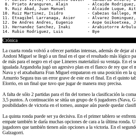
 8. Prieto Aranguren, Alain        - Alcaide Rodriguez,
 9. Ruiz Abad, Juan Manuel         - Alcaide Luque, Ait
10. Ruiz Martinez, Isidro          - Cabezas Gallego, M
11. Etxagibel Larranaga, Asier     - Alvarez Dominguez,
12. De Andres Andres, Eugenio      - Axpe Goikoetxea, J
13. Hernandez Sanchez, Inaki       - Arabiotorre Arbulu
Crónica
La cuarta ronda volvió a ofrecer partidas intensas, además de dejar al
Andoni Miguel se llegó a un final en el que el resultado más lógico pare
de más para el negro en el que Limeres materializó su ventaja. En el 
igualada Argandoña jugó un agresivo plan en el flanco de rey que el m
Nava y el atxabaltarra Fran Miguel empataron en una posición en la q
Amurrio Segura tras un error grave de este en el final. En el quinto 
Elorrio, en un final que tuvo que jugar de manera muy precisa.
A falta de sólo 2 partidas para el fin del torneo la clasificación la 
3,5 puntos. A continuación se sitúa un grupo de 6 jugadores (Nava, G
posibilidades de victoria en el torneo, aunque aún puede quedar clasif
La quinta ronda puede ser ya decisiva. En el primer tablero se enfren
empate también le daría muchas opciones de cara a la última ronda. Una
jugadores que también tienen aún opciones a la victoria. En el segu
Galzagorri.