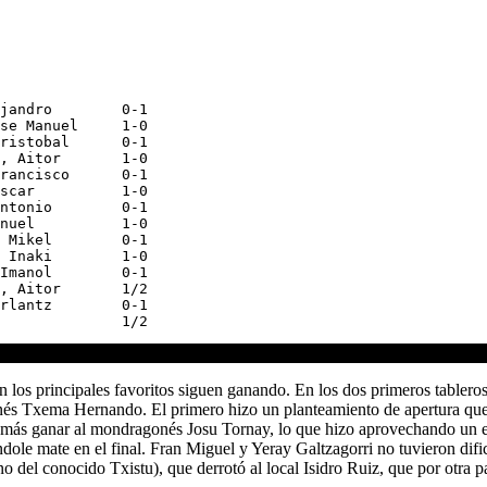
jandro        0-1

se Manuel     1-0

ristobal      0-1

, Aitor       1-0

rancisco      0-1

scar          1-0

ntonio        0-1

nuel          1-0

 Mikel        0-1

 Inaki        1-0

Imanol        0-1

, Aitor       1/2

rlantz        0-1

n los principales favoritos siguen ganando. En los dos primeros tabler
nés Txema Hernando. El primero hizo un planteamiento de apertura que le
 más ganar al mondragonés Josu Tornay, lo que hizo aprovechando un err
ole mate en el final. Fran Miguel y Yeray Galtzagorri no tuvieron dific
o del conocido Txistu), que derrotó al local Isidro Ruiz, que por otra 