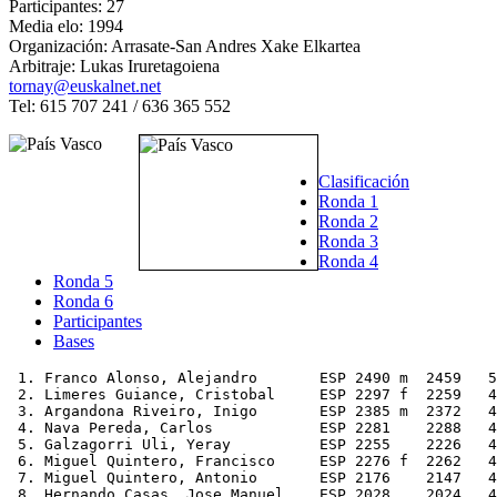
Participantes: 27
Media elo: 1994
Organización: Arrasate-San Andres Xake Elkartea
Arbitraje: Lukas Iruretagoiena
tornay@euskalnet.net
Tel: 615 707 241 / 636 365 552
Clasificación
Ronda 1
Ronda 2
Ronda 3
Ronda 4
Ronda 5
Ronda 6
Participantes
Bases
 1. Franco Alonso, Alejandro       ESP 2490 m  2459   5
 2. Limeres Guiance, Cristobal     ESP 2297 f  2259   4
 3. Argandona Riveiro, Inigo       ESP 2385 m  2372   4
 4. Nava Pereda, Carlos            ESP 2281    2288   4
 5. Galzagorri Uli, Yeray          ESP 2255    2226   4
 6. Miguel Quintero, Francisco     ESP 2276 f  2262   4
 7. Miguel Quintero, Antonio       ESP 2176    2147   4
 8. Hernando Casas, Jose Manuel    ESP 2028    2024   4