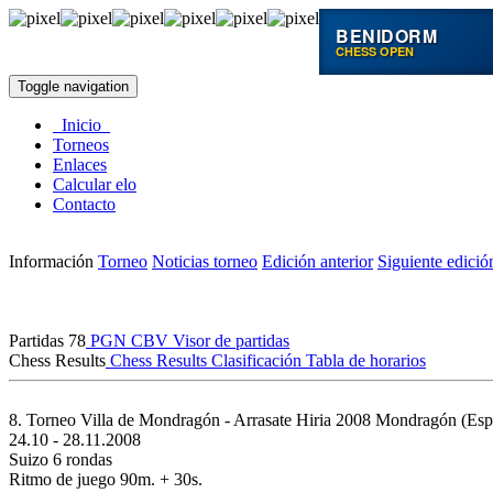
BENIDORM
CHESS OPEN
Toggle navigation
Inicio
Torneos
Enlaces
Calcular elo
Contacto
Información
Torneo
Noticias torneo
Edición anterior
Siguiente edició
Partidas
78
PGN
CBV
Visor de partidas
Chess Results
Chess Results
Clasificación
Tabla de horarios
8. Torneo Villa de Mondragón - Arrasate Hiria 2008
Mondragón (Esp
24.10 - 28.11.2008
Suizo 6 rondas
Ritmo de juego 90m. + 30s.