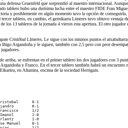
 una defensa Gruenfeld que sorprendió al maestro internacional. Aunque
ndo tablero hubo una durísima lucha entre el maestro FIDE Fran Miguel 
 victoria y posiblemente en algún momento tuvo la opción de conseguirl
 tercer tablero, en cambio, el gernikarra Limeres tuvo obtuvo ventaja d
e de los 13 tableros de la jornada 4 vieron esta apertura. El otro juga
mpate Cristóbal LImeres. Le sigue con los mismos puntos el atxabaltarr
ra Iñigo Argandoña y le siguen, también con 2,5 pero con peor desempa
7 jugadores.
 de arriba, se enfrentan en el primer tablero los dos jugadores con 3 pu
os, Argandoña y Franco. En el tercer tablero también habrá un encuentro
 Elkartea, en Altamira, encima de la sociedad Herrigain.
ristobal      0-1

jandro        0-1

rancisco      1/2

Imanol        1-0

rlantz        1-0

se Manuel     0-1

scar          1/2
