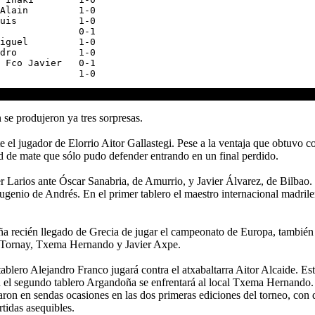
Alain         1-0

uis           1-0

              0-1

iguel         1-0

dro           1-0

 Fco Javier   0-1

 se produjeron ya tres sorpresas.
e el jugador de Elorrio Aitor Gallastegi. Pese a la ventaja que obtuvo 
 de mate que sólo pudo defender entrando en un final perdido.
ier Larios ante Óscar Sanabria, de Amurrio, y Javier Álvarez, de Bilbao.
Eugenio de Andrés. En el primer tablero el maestro internacional madril
oña recién llegado de Grecia de jugar el campeonato de Europa, también 
osu Tornay, Txema Hernando y Javier Axpe.
ablero Alejandro Franco jugará contra el atxabaltarra Aitor Alcaide. Est
En el segundo tablero Argandoña se enfrentará al local Txema Hernando. E
ron en sendas ocasiones en las dos primeras ediciones del torneo, con d
rtidas asequibles.