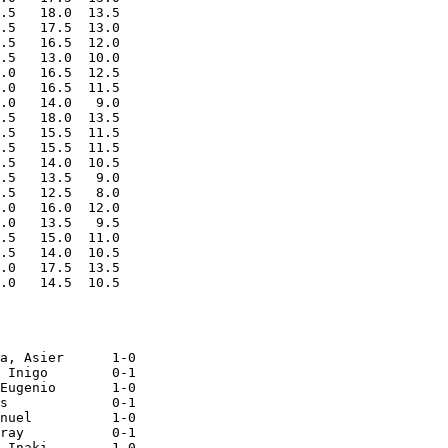
.5   18.0  13.5

.5   17.5  13.0

.5   16.5  12.0

.5   13.0  10.0

.0   16.5  12.5

.0   16.5  11.5

.0   14.0   9.0

.5   18.0  13.5

.5   15.5  11.5

.5   15.5  11.5

.5   14.0  10.5

.5   13.5   9.0

.5   12.5   8.0

.0   16.0  12.0

.0   13.5   9.5

.5   15.0  11.0

.5   14.0  10.5

.0   17.5  13.5

a, Asier      1-0

 Inigo        0-1

Eugenio       1-0

s             0-1

nuel          1-0

ray           0-1

 Inaki        1-0
