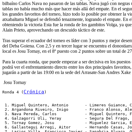
bilbaíno Carlos Nava no pasaron de las tablas. Nava jugó con negras
tablas no había mucho más que hacer más allá del empate. En el segu
los grandes favoritos del torneo, hizo todo lo posible por obtener la
atxabaltarra Miguel se defendió tenazmente, logrando el empate. En el
obteniendo la victoria Esta fue la ronda de los gambitos Volga, ya qu
Alain Prieto, aprovechando un descuido táctico de este.
Tras superar el ecuador del torneo es líder con 3 puntos y mejor dese
del Deba Goiena. Con 2,5 y en tercer lugar se encuentra el donostiar
local es Josu Tornay, en el 8º puesto con 2 puntos sobre un total de 2
Para la cuarta ronda, que puede empezar a ser decisiva en los puestos
podrá ver el enfrentamiento directo entre los dos principales favorit
jugarán a partir de las 19:00 en la sede del Arrasate-San Andres Xake
Josu Tornay
Crónica
Ronda 4 (
)
 1. Miguel Quintero, Antonio       - Limeres Guiance, C
 2. Argandona Riveiro, Inigo       - Franco Alonso, Ale
 3. Nava Pereda, Carlos            - Miguel Quintero, F
 4. Galzagorri Uli, Yeray          - Segura Del Frago, 
 5. Tornay Gomez, Josu             - Miguelez Garcia, E
 6. Gallastegui Arregi, Aitor      - Hernando Casas, Jo
 7. Larios Villa, Francisco Javier - Sanabria Alvaro, O