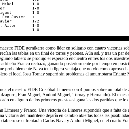
 Mikel        1-0

or            1-0

iguel         1-0

 Fco Javier   + -

avier         1/2

, Aitor       1-0

 maestro FIDE gernikarra como líder en solitario con cuatro victorias so
cían las tablas en un final de torres y peones. Aún así, y tras un par de
segundo tablero se produjo el esperado encuentro entres los dos maestr
adrileño Franco rechazó, ganando posteriormente por tiempo en posición
ue probablemente Nava tenía ligera ventaja que no vio como aprovechar
tablero el local Josu Tornay superó sin problemas al amurriotarra Erlant
comanda el maestro FIDE Cristóbal Limeres con 4 puntos sobre un total de
alzagorri, Fran Miguel, Andoni Miguel, Tornay y Hernando). El maestro
icado en alguno de los primeros puestos si gana las dos partidas que le
tan Limeres y Franco. Una victoria de Limeres supondría que a falta de 
 victoria del madrileño dejaría en cambio abiertas todas las posibilidad
ndo tablero se enfrentarán Carlos Nava y Andoni Miguel, en el cuarto 