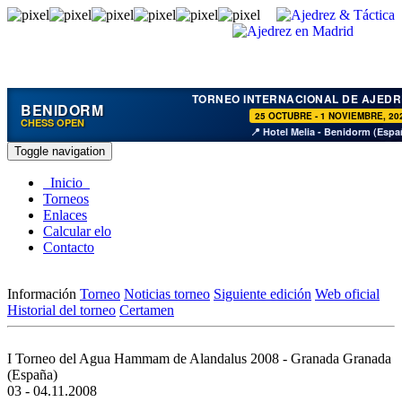
TORNEO INTERNACIONAL DE AJEDR
BENIDORM
25 OCTUBRE - 1 NOVIEMBRE, 20
CHESS OPEN
📍 Hotel Melia - Benidorm (Espa
Toggle navigation
Inicio
Torneos
Enlaces
Calcular elo
Contacto
Información
Torneo
Noticias torneo
Siguiente edición
Web oficial
Historial del torneo
Certamen
I Torneo del Agua Hammam de Alandalus 2008 - Granada
Granada
(España)
03 - 04.11.2008