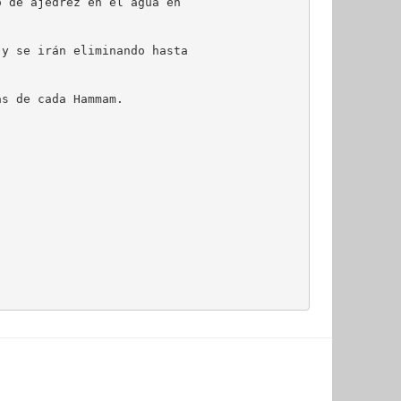
 de ajedrez en el agua en

y se irán eliminando hasta

s de cada Hammam.
