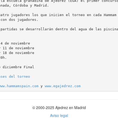
 la escuela granadina de Ajedrez (EGA) el primer concurso
nada, Córdoba y Madrid.

uatro jugadores los que inicien el torneo en cada Hammam 
con dos jugadores.

 partidas se desarrollarán dentro del agua de las piscina
4 de noviembre

 11 de noviembre

 18 de noviembre

0h.

 diciembre Final

ases del torneo
www.hammamspain.com
 y 
www.egajedrez.com
© 2000-2025 Ajedrez en Madrid
Aviso legal