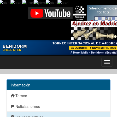
TORNEO INTERNACIONAL DE AJEDRE
BENIDORM
25 OCTUBRE - 1 NOVIEMBRE, 2026
CHESS OPEN
📍 Hotel Melia - Benidorm (España
Toggl
naviga
Información
Torneo
Noticias torneo