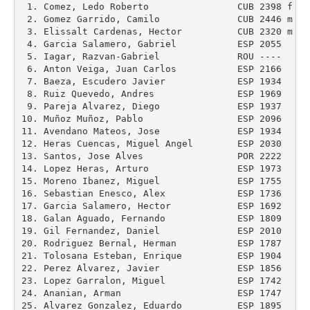
 1. Comez, Ledo Roberto                CUB 2398 f  
6
 2. Gomez Garrido, Camilo              CUB 2446 m  
6
 3. Elissalt Cardenas, Hector          CUB 2320 m  
6
 4. Garcia Salamero, Gabriel           ESP 2055    
6
 5. Iagar, Razvan-Gabriel              ROU ----    
5
 6. Anton Veiga, Juan Carlos           ESP 2166    
5
 7. Baeza, Escudero Javier             ESP 1934    
5
 8. Ruiz Quevedo, Andres               ESP 1969    
5
 9. Pareja Alvarez, Diego              ESP 1937    
5
10. Muñoz Muñoz, Pablo                 ESP 2096    
5
11. Avendano Mateos, Jose              ESP 1934    
5
12. Heras Cuencas, Miguel Angel        ESP 2030    
5
13. Santos, Jose Alves                 POR 2222    
5
14. Lopez Heras, Arturo                ESP 1973    
5
15. Moreno Ibanez, Miguel              ESP 1755    
5
16. Sebastian Enesco, Alex             ESP 1736    
5
17. Garcia Salamero, Hector            ESP 1692    
4
18. Galan Aguado, Fernando             ESP 1809    
4
19. Gil Fernandez, Daniel              ESP 2010    
4
20. Rodriguez Bernal, Herman           ESP 1787    
4
21. Tolosana Esteban, Enrique          ESP 1904    
4
22. Perez Alvarez, Javier              ESP 1856    
4
23. Lopez Garralon, Miguel             ESP 1742    
4
24. Ananian, Arman                     ESP 1747    
4
25. Alvarez Gonzalez, Eduardo          ESP 1895    
4