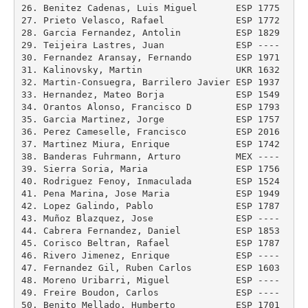
26. Benitez Cadenas, Luis Miguel       ESP 1775    
4
27. Prieto Velasco, Rafael             ESP 1772    
4
28. Garcia Fernandez, Antolin          ESP 1829    
4
29. Teijeira Lastres, Juan             ESP ----    
4
30. Fernandez Aransay, Fernando        ESP 1971    
4
31. Kalinovsky, Martin                 UKR 1632    
4
32. Martin-Consuegra, Barrilero Javier ESP 1937    
4
33. Hernandez, Mateo Borja             ESP 1549    
4
34. Orantos Alonso, Francisco D        ESP 1793    
3
35. Garcia Martinez, Jorge             ESP 1757    
3
36. Perez Cameselle, Francisco         ESP 2016    
3
37. Martinez Miura, Enrique            ESP 1742    
3
38. Banderas Fuhrmann, Arturo          MEX ----    
3
39. Sierra Soria, Maria                ESP 1756    
3
40. Rodriguez Fenoy, Inmaculada        ESP 1524    
3
41. Pena Marina, Jose Maria            ESP 1949    
3
42. Lopez Galindo, Pablo               ESP 1787    
3
43. Muñoz Blazquez, Jose               ESP ----    
3
44. Cabrera Fernandez, Daniel          ESP 1853    
3
45. Corisco Beltran, Rafael            ESP 1787    
3
46. Rivero Jimenez, Enrique            ESP ----    
3
47. Fernandez Gil, Ruben Carlos        ESP 1603    
3
48. Moreno Uribarri, Miguel            ESP ----    
3
49. Freire Boudon, Carlos              ESP ----    
3
50. Benito Mellado, Humberto           ESP 1701    
3