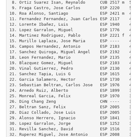
 8. Ortiz Suarez Isan, Reynaldo      CUB 2517 m  5.0 
 9. Fraga Castro, Jose Carlos        ESP 2220    5.0 
10. Roa Alonso, Santiago             ESP 2421 m  4.5 
11. Fernandez Fernandez, Juan Carlos ESP 2117    4.5 
12. Lorente Ibañez, Luis             ESP 1940    4.5 
13. Lopez Garralon, Miguel           ESP 1776    4.5
14. Martinez Rodriguez, Pablo        ESP 2221 f  4.0 
15. Murillo Laplaza, Jose Maria      ESP ----    4.0
16. Campos Hernandez, Antonio        ESP 2183    4.0
17. Sanchez Quiroga, Miguel Angel    ESP 2192    4.0 
18. Leon Fernandez, Mario            ESP 2135    4.0 
19. Blazquez Gomez, Miguel           ESP 2103    4.0 
20. Vinal Gutierrez, Pedro           ESP 2130    4.0 
21. Sanchez Tapia, Luis G            ESP 1615    4.0 
22. Garcia Salamero, Hector          ESP 1730    4.0
23. Sebastian Beltran, Carlos Jose   ESP 1976    4.0
24. Arnedo Ruiz, Alberto             ESP 1899    3.5
25. Monreal Garcia, Felix            ESP 1970    3.5
26. Ding Chang Zeng                  CHN ----    3.5 
27. Beltran Sanz, Felix              ESP 2005    3.5
28. Diaz Collado, Jose Luis          ESP 2005    3.0
29. Alonso Herrero, Ignacio          ESP 1841    3.0 
30. Lopez Garralon, Jorge            ESP 1252    3.0
31. Revilla Sanchez, David           ESP 1516    3.0
32. Ruperez Miguel, Jose Antonio     ESP 2008    3.0