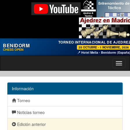
TORNEO INTERNACIONAL DE AJEDRE
BENIDORM
25 OCTUBRE - 1 NOVIEMBRE, 2026
CHESS OPEN
📍 Hotel Melia - Benidorm (España
Toggl
naviga
Información
Torneo
Noticias torneo
Edición anterior