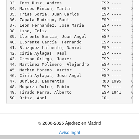
33. Ines Ruiz, Andres                ESP ----    3.0
34. Marcos Rincon, Martin            ESP ----    3.0 
35. Frias Soria, Juan Carlos         ESP ----    3.0
36. Zapata Rodrigo, Raul             ESP ----    3.0
37. Leon Fernandez, Jose Maria       ESP ----    2.5 
38. Liso, Felix                      ESP ----    2.0
39. Llorente García, Juan Angel      ESP ----    2.0
40. Llorente García, Fernando        ESP ----    2.0
41. Blazquez Lafuente, Daniel        ESP ----    2.0 
42. Ciria Aylagas, Raul              ESP ----    2.0
43. Crespo Ortega, Javier            ESP ----    2.0
44. Martinez Molinero, Alejandro     ESP ----    1.5
45. Machin Moreno, Victor            ESP ----    1.0
46. Ciria Aylagas, Jose Angel        ESP ----    1.0
47. Burlacu, Laurentiu               ROU 1995    0.0 
48. Mugarza Dulce, Pablo             ESP ----    0.0
49. Tirado Parra, Alberto            ESP 1941    0.0 
© 2000-2025 Ajedrez en Madrid
Aviso legal