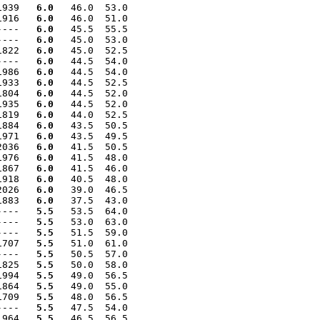
1939   
6.0
   46.0  53.0

1916   
6.0
   46.0  51.0

----   
6.0
   45.5  55.5

----   
6.0
   45.0  53.0

1822   
6.0
   45.0  52.5

----   
6.0
   44.5  54.0

1986   
6.0
   44.5  54.0

1933   
6.0
   44.5  52.5

1804   
6.0
   44.5  52.0

1935   
6.0
   44.5  52.0

1819   
6.0
   44.0  52.5

1884   
6.0
   43.5  50.5

1971   
6.0
   43.5  49.5

2036   
6.0
   41.5  50.5

1976   
6.0
   41.5  48.0

1867   
6.0
   41.5  46.0

1918   
6.0
   40.5  48.0

2026   
6.0
   39.0  46.5

1883   
6.0
   37.5  43.0

----   
5.5
   53.5  64.0

----   
5.5
   53.0  63.0

----   
5.5
   51.5  59.0

1707   
5.5
   51.0  61.0

----   
5.5
   50.5  57.0

1825   
5.5
   50.0  58.0

1994   
5.5
   49.0  56.5

1864   
5.5
   49.0  55.0

1709   
5.5
   48.0  56.5

----   
5.5
   47.5  54.0

1964   
5.5
   46.5  56.5
