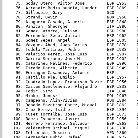
 75. Goday Otero, Victor Jose         ESP 1953    
 76. Arrasate Bedialauneta, Lander    ESP 1869    
 77. Gillespie, Gary                  SCO ----    
 78. Strand, Oyvin                    NOR 1958    
 79. Alaguero Casado, Alberto         ESP 1848    
 80. Panican, Gheorghe                ITA 1986    
 81. Gomez Latorre, Julian            ESP 1980    
 82. Fernandez Seco, Julian           ESP 1962    
 83. Gomez Yepes, Angel               ESP 1805    
 84. Vazquez Abad, Juan Carlos        ESP 1878    
 85. Tudela Martinez, Pedro           ESP 1938    
 86. Palacios Perez, Jose Luis        ESP 1907    
 87. Garcia Serrano, Jose M           ESP 1902    
 88. Catarineu Navines, Federico      ESP 1996    
 89. Tirado Parra, Alberto            ESP 1949    
 90. Feringan Casanova, Antonio       ESP ----    
 91. Castillo Pla, Emilio             ESP 1957    
 92. Cuadrado Lopez, Francisco Javie  ESP 1956    
 93. Castan Sanclemente, Alejandro    ESP 1833    
 94. Todic, Simo                      ITA 1846    
 95. Minko, Janusz                    POL 1967    
 96. Campeanu, Alin-Vivian            ROU 1884    
 97. Donado-Mazarron Gomez, Miguel    ESP 1862    
 98. Cruz Gomez, Isidro               ESP 1894    
 99. Fuset Torralba, Jose Luis        ESP 1873    
100. Baeza Escudero, Javier           ESP 1956    
101. Herrero Ferrando, Salvador       ESP 1863    
102. Valdenebro Orihuel, Miguel       ESP 1730    
103. Tellechea, Jessica               VEN 1869    
104. Fernandez Rubio, Rafael          ESP 1977    