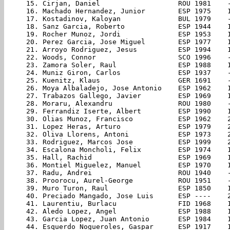
 15. Cirjan, Daniel                   ROU 1981    
 16. Machado Hernandez, Junior        ESP 1975    
 17. Kostadinov, Kaloyan              BUL 1979    
 18. Sanz Garcia, Roberto             ESP 1944    
 19. Rocher Munoz, Jordi              ESP 1953    
 20. Perez Garcia, Jose Miguel        ESP 1977    
 21. Arroyo Rodriguez, Jesus          ESP 1994    
 22. Woods, Connor                    SCO 1996    
 23. Zamora Soler, Raul               ESP 1988    
 24. Muniz Giron, Carlos              ESP 1937    
 25. Kuenitz, Klaus                   GER 1691    
 26. Moya Albaladejo, Jose Antonio    ESP 1962    
 27. Trabazos Gallego, Javier         ESP 1969    
 28. Moraru, Alexandru                ROU 1980    
 29. Ferrandiz Iserte, Albert         ESP 1990    
 30. Olias Munoz, Francisco           ESP 1962    
 31. Lopez Heras, Arturo              ESP 1979    
 32. Oliva Llorens, Antoni            ESP 1973    
 33. Rodriguez, Marcos Jose           ESP 1999    
 34. Escalona Moncholi, Felix         ESP 1974    
 35. Hall, Rachid                     ESP 1969    
 36. Montiel Miguelez, Manuel         ESP 1970    
 37. Radu, Andrei                     ROU 1940    
 38. Proorocu, Aurel-George           ROU 1951    
 39. Muro Turon, Raul                 ESP 1850    
 40. Preciado Mangado, Jose Luis      ESP ----    
 41. Laurentiu, Burlacu               FID 1968    
 42. Aledo Lopez, Angel               ESP 1988    
 43. Garcia Lopez, Juan Antonio       ESP 1984    
 44. Esquerdo Nogueroles, Gaspar      ESP 1917    