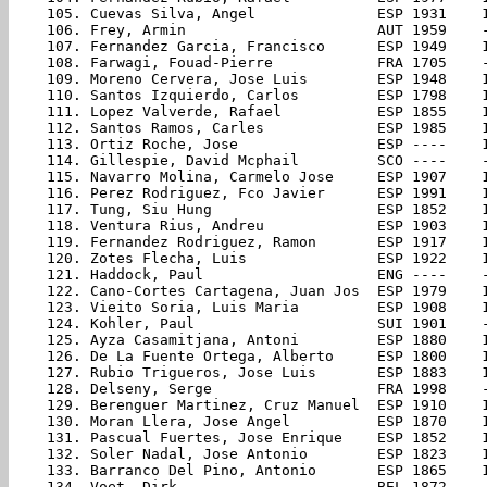
105. Cuevas Silva, Angel              ESP 1931    
106. Frey, Armin                      AUT 1959    
107. Fernandez Garcia, Francisco      ESP 1949    
108. Farwagi, Fouad-Pierre            FRA 1705    
109. Moreno Cervera, Jose Luis        ESP 1948    
110. Santos Izquierdo, Carlos         ESP 1798    
111. Lopez Valverde, Rafael           ESP 1855    
112. Santos Ramos, Carles             ESP 1985    
113. Ortiz Roche, Jose                ESP ----    
114. Gillespie, David Mcphail         SCO ----    
115. Navarro Molina, Carmelo Jose     ESP 1907    
116. Perez Rodriguez, Fco Javier      ESP 1991    
117. Tung, Siu Hung                   ESP 1852    
118. Ventura Rius, Andreu             ESP 1903    
119. Fernandez Rodriguez, Ramon       ESP 1917    
120. Zotes Flecha, Luis               ESP 1922    
121. Haddock, Paul                    ENG ----    
122. Cano-Cortes Cartagena, Juan Jos  ESP 1979    
123. Vieito Soria, Luis Maria         ESP 1908    
124. Kohler, Paul                     SUI 1901    
125. Ayza Casamitjana, Antoni         ESP 1880    
126. De La Fuente Ortega, Alberto     ESP 1800    
127. Rubio Trigueros, Jose Luis       ESP 1883    
128. Delseny, Serge                   FRA 1998    
129. Berenguer Martinez, Cruz Manuel  ESP 1910    
130. Moran Llera, Jose Angel          ESP 1870    
131. Pascual Fuertes, Jose Enrique    ESP 1852    
132. Soler Nadal, Jose Antonio        ESP 1823    
133. Barranco Del Pino, Antonio       ESP 1865    
134. Voet, Dirk                       BEL 1872    