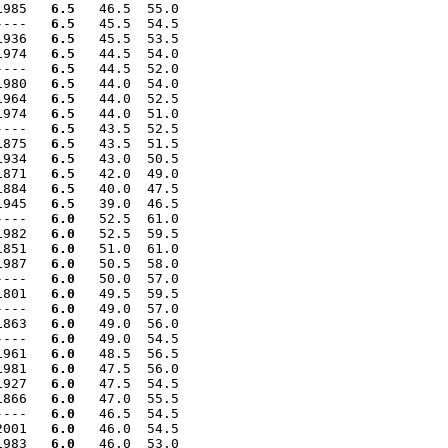
1985   
6.5
   46.5  55.0

----   
6.5
   45.5  54.5

1936   
6.5
   45.5  53.5

1974   
6.5
   44.5  54.0

----   
6.5
   44.5  52.0

1980   
6.5
   44.0  54.0

1964   
6.5
   44.0  52.5

1974   
6.5
   44.0  51.0

----   
6.5
   43.5  52.5

1875   
6.5
   43.5  51.5

1934   
6.5
   43.0  50.5

1871   
6.5
   42.0  49.0

1884   
6.5
   40.0  47.5

1945   
6.5
   39.0  46.5

----   
6.0
   52.5  61.0

1982   
6.0
   52.5  59.5

1851   
6.0
   51.0  61.0

1987   
6.0
   50.5  58.0

----   
6.0
   50.0  57.0

1801   
6.0
   49.5  59.5

----   
6.0
   49.0  57.0

1863   
6.0
   49.0  56.0

----   
6.0
   49.0  54.5

1961   
6.0
   48.5  56.5

1981   
6.0
   47.5  56.0

1927   
6.0
   47.5  54.5

1866   
6.0
   47.0  55.5

----   
6.0
   46.5  54.5

2001   
6.0
   46.0  54.5

1983   
6.0
   46.0  53.0
