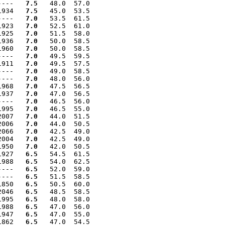
----   
7.5
   48.0  57.0

1934   
7.5
   45.0  53.5

----   
7.0
   53.5  61.5

1923   
7.0
   52.5  61.0

1925   
7.0
   51.5  58.0

1936   
7.0
   50.0  58.5

1960   
7.0
   50.0  58.5

----   
7.0
   49.5  59.5

1911   
7.0
   49.5  57.5

----   
7.0
   49.0  58.5

----   
7.0
   48.0  56.0

1968   
7.0
   47.5  56.5

1937   
7.0
   47.0  56.5

----   
7.0
   46.5  56.0

1995   
7.0
   46.5  55.0

2007   
7.0
   44.0  51.5

2006   
7.0
   44.0  50.5

2066   
7.0
   42.5  49.0

2004   
7.0
   42.5  49.0

1950   
7.0
   42.0  50.5

1927   
6.5
   54.5  61.5

1988   
6.5
   54.0  62.5

----   
6.5
   52.0  59.0

----   
6.5
   51.5  58.5

1850   
6.5
   50.5  60.0

2046   
6.5
   48.5  58.5

1995   
6.5
   48.0  58.0

1988   
6.5
   47.0  56.0

1947   
6.5
   47.0  55.0

1862   
6.5
   47.0  54.5
