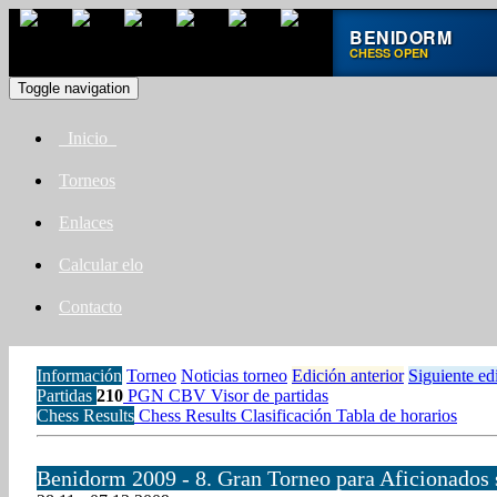
BENIDORM
CHESS OPEN
Toggle navigation
Inicio
Torneos
Enlaces
Calcular elo
Contacto
Información
Torneo
Noticias torneo
Edición anterior
Siguiente ed
Partidas
210
PGN
CBV
Visor de partidas
Chess Results
Chess Results
Clasificación
Tabla de horarios
Benidorm 2009 - 8. Gran Torneo para Aficionados