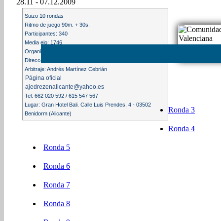
28.11 - 07.12.2009
Suizo 10 rondas
Ritmo de juego 90m. + 30s.
Participantes: 340
Media elo: 1746
Organización: Alfonso Pedraza Mancilla
Direcccccción: Alfonso Pedraza Mansilla
Arbitraje: Andrés Martínez Cebrián
Página oficial
ajedrezenalicante@yahoo.es
Tel: 662 020 592 / 615 547 567
Lugar: Gran Hotel Bali. Calle Luis Prendes, 4 - 03502
Ronda 3
Benidorm (Alicante)
Ronda 4
Ronda 5
Ronda 6
Ronda 7
Ronda 8