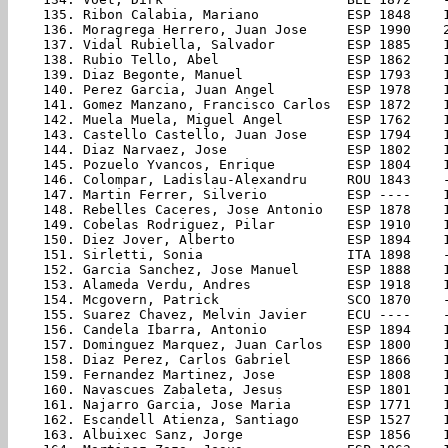
135. Ribon Calabia, Mariano           ESP 1848    
136. Moragrega Herrero, Juan Jose     ESP 1990    
137. Vidal Rubiella, Salvador         ESP 1885    
138. Rubio Tello, Abel                ESP 1862    
139. Diaz Begonte, Manuel             ESP 1793    
140. Perez Garcia, Juan Angel         ESP 1978    
141. Gomez Manzano, Francisco Carlos  ESP 1872    
142. Muela Muela, Miguel Angel        ESP 1762    
143. Castello Castello, Juan Jose     ESP 1794    
144. Diaz Narvaez, Jose               ESP 1802    
145. Pozuelo Yvancos, Enrique         ESP 1804    
146. Colompar, Ladislau-Alexandru     ROU 1843    
147. Martin Ferrer, Silverio          ESP ----    
148. Rebelles Caceres, Jose Antonio   ESP 1878    
149. Cobelas Rodriguez, Pilar         ESP 1910    
150. Diez Jover, Alberto              ESP 1894    
151. Sirletti, Sonia                  ITA 1898    
152. Garcia Sanchez, Jose Manuel      ESP 1888    
153. Alameda Verdu, Andres            ESP 1918    
154. Mcgovern, Patrick                SCO 1870    
155. Suarez Chavez, Melvin Javier     ECU ----    
156. Candela Ibarra, Antonio          ESP 1894    
157. Dominguez Marquez, Juan Carlos   ESP 1800    
158. Diaz Perez, Carlos Gabriel       ESP 1866    
159. Fernandez Martinez, Jose         ESP 1808    
160. Navascues Zabaleta, Jesus        ESP 1801    
161. Najarro Garcia, Jose Maria       ESP 1771    
162. Escandell Atienza, Santiago      ESP 1527    
163. Albuixec Sanz, Jorge             ESP 1856    