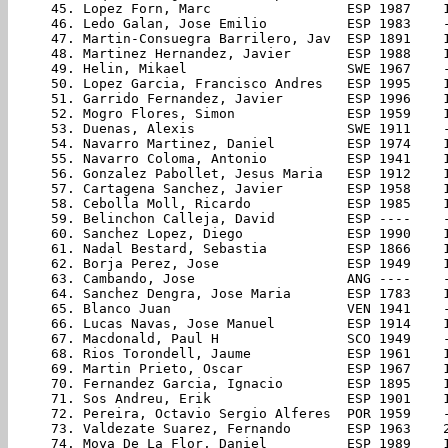
 45. Lopez Forn, Marc                 ESP 1987    
 46. Ledo Galan, Jose Emilio          ESP 1983    
 47. Martin-Consuegra Barrilero, Jav  ESP 1891    
 48. Martinez Hernandez, Javier       ESP 1988    
 49. Helin, Mikael                    SWE 1967    
 50. Lopez Garcia, Francisco Andres   ESP 1995    
 51. Garrido Fernandez, Javier        ESP 1996    
 52. Mogro Flores, Simon              ESP 1959    
 53. Duenas, Alexis                   SWE 1911    
 54. Navarro Martinez, Daniel         ESP 1974    
 55. Navarro Coloma, Antonio          ESP 1941    
 56. Gonzalez Pabollet, Jesus Maria   ESP 1912    
 57. Cartagena Sanchez, Javier        ESP 1958    
 58. Cebolla Moll, Ricardo            ESP 1985    
 59. Belinchon Calleja, David         ESP ----    
 60. Sanchez Lopez, Diego             ESP 1990    
 61. Nadal Bestard, Sebastia          ESP 1866    
 62. Borja Perez, Jose                ESP 1949    
 63. Cambando, Jose                   ANG ----    
 64. Sanchez Dengra, Jose Maria       ESP 1783    
 65. Blanco Juan                      VEN 1941    
 66. Lucas Navas, Jose Manuel         ESP 1914    
 67. Macdonald, Paul H                SCO 1949    
 68. Rios Torondell, Jaume            ESP 1961    
 69. Martin Prieto, Oscar             ESP 1967    
 70. Fernandez Garcia, Ignacio        ESP 1895    
 71. Sos Andreu, Erik                 ESP 1901    
 72. Pereira, Octavio Sergio Alferes  POR 1959    
 73. Valdezate Suarez, Fernando       ESP 1963    
 74. Moya De La Flor, Daniel          ESP 1989    