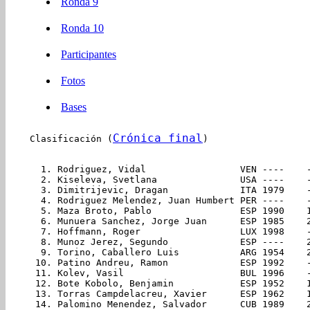
Ronda 9
Ronda 10
Participantes
Fotos
Bases
Crónica final
Clasificación (
)
  1. Rodriguez, Vidal                 VEN ----    
  2. Kiseleva, Svetlana               USA ----    
  3. Dimitrijevic, Dragan             ITA 1979    
  4. Rodriguez Melendez, Juan Humbert PER ----    
  5. Maza Broto, Pablo                ESP 1990    
  6. Munuera Sanchez, Jorge Juan      ESP 1985    
  7. Hoffmann, Roger                  LUX 1998    
  8. Munoz Jerez, Segundo             ESP ----    
  9. Torino, Caballero Luis           ARG 1954    
 10. Patino Andreu, Ramon             ESP 1992    
 11. Kolev, Vasil                     BUL 1996    
 12. Bote Kobolo, Benjamin            ESP 1952    
 13. Torras Campdelacreu, Xavier      ESP 1962    
 14. Palomino Menendez, Salvador      CUB 1989    