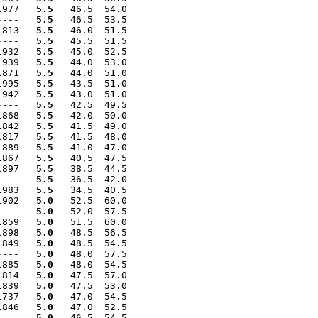
1977   
5.5
   46.5  54.0

----   
5.5
   46.5  53.5

1813   
5.5
   46.0  51.5

----   
5.5
   45.5  51.5

1932   
5.5
   45.0  52.5

1939   
5.5
   44.0  53.0

1871   
5.5
   44.0  51.0

1995   
5.5
   43.5  51.0

1942   
5.5
   43.0  51.0

----   
5.5
   42.5  49.5

1868   
5.5
   42.0  50.0

1842   
5.5
   41.5  49.0

1817   
5.5
   41.5  48.0

1889   
5.5
   41.0  47.0

1867   
5.5
   40.5  47.5

1897   
5.5
   38.5  44.5

----   
5.5
   36.5  42.0

1983   
5.5
   34.5  40.5

1902   
5.0
   52.5  60.0

----   
5.0
   52.0  57.5

1859   
5.0
   51.5  60.0

1898   
5.0
   48.5  56.5

1849   
5.0
   48.5  54.5

----   
5.0
   48.0  57.5

1885   
5.0
   48.0  54.5

1814   
5.0
   47.5  57.0

1839   
5.0
   47.5  53.0

1737   
5.0
   47.0  54.5

1846   
5.0
   47.0  52.5

----   
5.0
   46.5  54.5
