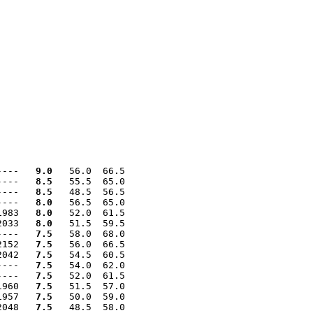
----   
9.0
   56.0  66.5

----   
8.5
   55.5  65.0

----   
8.5
   48.5  56.5

----   
8.0
   56.5  65.0

1983   
8.0
   52.0  61.5

2033   
8.0
   51.5  59.5

----   
7.5
   58.0  68.0

2152   
7.5
   56.0  66.5

2042   
7.5
   54.5  60.5

----   
7.5
   54.0  62.0

----   
7.5
   52.0  61.5

1960   
7.5
   51.5  57.0

1957   
7.5
   50.0  59.0

2048   
7.5
   48.5  58.0
