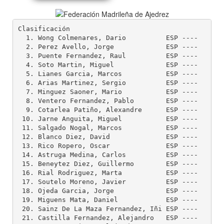
Clasificación

  1. Wong Colmenares, Dario          ESP ----    --
  2. Perez Avello, Jorge             ESP ----    --
  3. Puente Fernandez, Raul          ESP ----    --
  4. Soto Martin, Miguel             ESP ----    --
  5. Lianes Garcia, Marcos           ESP ----    --
  6. Arias Martinez, Sergio          ESP ----    --
  7. Minguez Saoner, Mario           ESP ----    --
  8. Ventero Fernandez, Pablo        ESP ----    --
  9. Cotarlea Patiño, Alexandre      ESP ----    --
 10. Jarne Anguita, Miguel           ESP ----    --
 11. Salgado Nogal, Marcos           ESP ----    --
 12. Blanco Diez, David              ESP ----    --
 13. Rico Ropero, Oscar              ESP ----    --
 14. Astruga Medina, Carlos          ESP ----    --
 15. Beneytez Diez, Guillermo        ESP ----    --
 16. Rial Rodriguez, Marta           ESP ----    --
 17. Soutelo Moreno, Javier          ESP ----    --
 18. Ojeda Garcia, Jorge             ESP ----    --
 19. Miguens Mata, Daniel            ESP ----    --
 20. Sainz De La Maza Fernandez, Iñi ESP ----    --
 21. Castilla Fernandez, Alejandro   ESP ----    --