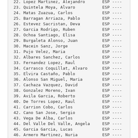
 22. Lopez Martinez, Alejandro       ESP ----    --
 23. Quintela Moya, Alvaro           ESP ----    --
 24. Matas Zuazua, Carlos            ESP ----    --
 25. Barragan Arriaza, Pablo         ESP ----    --
 26. Estevez Sacristan, Deva         ESP ----    --
 27. Garcia Rodrigo, Ruben           ESP ----    --
 28. Ochoa Santiago, Elisa           ESP ----    --
 29. Burgaleta Alonso, Juan          ESP ----    --
 30. Macein Sanz, Jorge              ESP ----    --
 31. Pujo Velez, Maria               ESP ----    --
 32. Albares Sanchez, Carlos         ESP ----    --
 33. Fernandez Lopez, Raul           ESP ----    --
 34. Carrasco Coquillat, Alvaro      ESP ----    --
 35. Elvira Castaño, Pablo           ESP ----    --
 36. Alonso San Miguel, Maria        ESP ----    --
 37. Cachaza Vazquez, David          ESP ----    --
 38. Gonzalez Moreno, Ivan           ESP ----    --
 39. Avila Garcia, Roberto           ESP ----    --
 40. De Torres Lopez, Raul           ESP ----    --
 41. Carrion Cobo, Carlos            ESP ----    --
 42. Cano San Jose, Sergio           ESP ----    --
 43. Vega De Alba, Carlos            ESP ----    --
 44. Del Valle Del Valle, Angela     ESP ----    --
 45. Garcia Garcia, Lucas            ESP ----    --
 46. Armero Martinez, Nuria          ESP ----    --