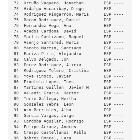
 72. Ortuño Vaquero, Jonathan        ESP ----    --
 73. Hidalgo Ascaribay, Diego        ESP ----    --
 74. Rodriguez Pingarron, Maria      ESP ----    --
 75. Baron Rodriguez, Daniel         ESP ----    --
 76. Fernandez Vega, Ana             ESP ----    --
 77. Acedos Cardona, David           ESP ----    --
 78. Martin Cantizano, Raquel        ESP ----    --
 79. Asenjo Sanmamed, Nuria          ESP ----    --
 80. Maroto Martin, Santiago         ESP ----    --
 81. Fariza Piris, Alejandro         ESP ----    --
 82. Calvo Delgado, Jon              ESP ----    --
 83. Perez Rodriguez, Alicia         ESP ----    --
 84. Rodriguez Molero, Cristina      ESP ----    --
 85. Moya Tinoco, Javier             ESP ----    --
 86. Frontela Lopez, Ines            ESP ----    --
 87. Martinez Guillen, Javier M.     ESP ----    --
 88. Valenti Gracia, Hector          ESP ----    --
 89. Torre Gallego, Hertha           ESP ----    --
 90. Gonzalez Yebra, Leon            ESP ----    --
 91. Aso Berriales, Alba             ESP ----    --
 92. Garcia Vargas, Jorge            ESP ----    --
 93. Cordoba Aguilar, Rodrigo        ESP ----    --
 94. Felipe Arranz, Andres           ESP ----    --
 95. Crespo Castellanos, Pablo       ESP ----    --
 96. Robres Doncel, Lara             ESP ----    --