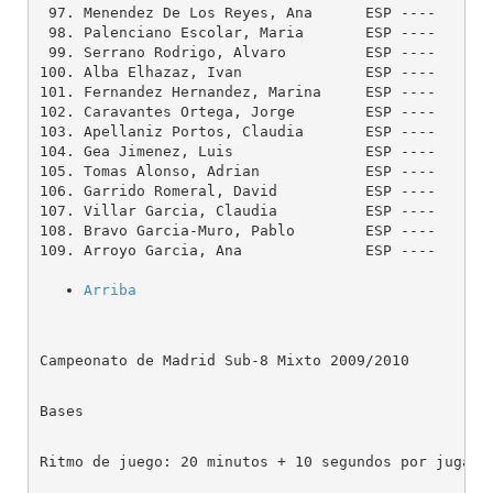
 97. Menendez De Los Reyes, Ana      ESP ----    --
 98. Palenciano Escolar, Maria       ESP ----    --
 99. Serrano Rodrigo, Alvaro         ESP ----    --
100. Alba Elhazaz, Ivan              ESP ----    --
101. Fernandez Hernandez, Marina     ESP ----    --
102. Caravantes Ortega, Jorge        ESP ----    --
103. Apellaniz Portos, Claudia       ESP ----    --
104. Gea Jimenez, Luis               ESP ----    --
105. Tomas Alonso, Adrian            ESP ----    --
106. Garrido Romeral, David          ESP ----    --
107. Villar Garcia, Claudia          ESP ----    --
108. Bravo Garcia-Muro, Pablo        ESP ----    --
109. Arroyo Garcia, Ana              ESP ----    --
Arriba
Campeonato de Madrid Sub-8 Mixto 2009/2010
Bases
Ritmo de juego: 20 minutos + 10 segundos por jugada
