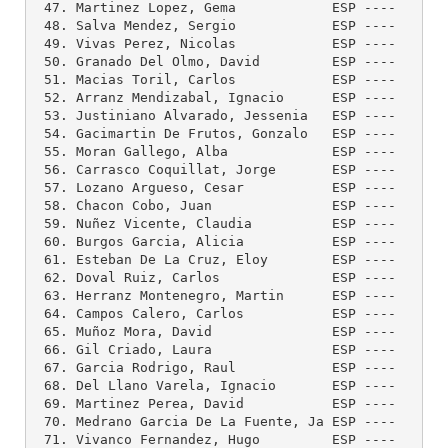
 47. Martinez Lopez, Gema            ESP ----    --
 48. Salva Mendez, Sergio            ESP ----    --
 49. Vivas Perez, Nicolas            ESP ----    --
 50. Granado Del Olmo, David         ESP ----    --
 51. Macias Toril, Carlos            ESP ----    --
 52. Arranz Mendizabal, Ignacio      ESP ----    --
 53. Justiniano Alvarado, Jessenia   ESP ----    --
 54. Gacimartin De Frutos, Gonzalo   ESP ----    --
 55. Moran Gallego, Alba             ESP ----    --
 56. Carrasco Coquillat, Jorge       ESP ----    --
 57. Lozano Argueso, Cesar           ESP ----    --
 58. Chacon Cobo, Juan               ESP ----    --
 59. Nuñez Vicente, Claudia          ESP ----    --
 60. Burgos Garcia, Alicia           ESP ----    --
 61. Esteban De La Cruz, Eloy        ESP ----    --
 62. Doval Ruiz, Carlos              ESP ----    --
 63. Herranz Montenegro, Martin      ESP ----    --
 64. Campos Calero, Carlos           ESP ----    --
 65. Muñoz Mora, David               ESP ----    --
 66. Gil Criado, Laura               ESP ----    --
 67. Garcia Rodrigo, Raul            ESP ----    --
 68. Del Llano Varela, Ignacio       ESP ----    --
 69. Martinez Perea, David           ESP ----    --
 70. Medrano Garcia De La Fuente, Ja ESP ----    --
 71. Vivanco Fernandez, Hugo         ESP ----    --