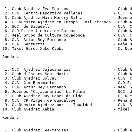
 1. Club Ajedrez Eva-Manises                   - Club d
 2. C.A. Centro Deportivo Vallecas             - C.C. A
 3. Club Ajedrez Main Memory Silla             - Jovene
 4. C. Nuestro Ajedrez en Europa - Villafranca - Club A
 5. SCC. de Sabadell                           - C.A. C
 6. C.D.E. de Ajedrez de Bargas                - Club A
 7. Real Grupo de Cultura Covadonga            - C.A. C
 8. C.A. Artur Rey Fernando                    - Club A
 9. C.A. Santurtzi                             - Peña B
Ronda 4
 1. C.C. Ajedrez Cajacanarias                  - Club A
 2. Club d'Escacs Sant Marti                   - Club A
 3. Club Ajedrez Solvay                        - C.A. C
 4. C.A. Cim Benimaclet                        - C.D.E.
 5. C.A. Artur Rey Fernando                    - Real G
 6. Jovenes "Cajacanarias" La Palma            - SCC. d
 7. Club Ajedrez Ruy Lopez de Elda             - C. Nue
 8. C.A. CP Virgen de Guadalupe                - Peña B
 9. C. Nuestro Ajedrez por la Igualdad         - C.A. S
Ronda 5
 1. Club Ajedrez Eva-Manises                   - Club A