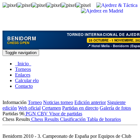
TORNEO INTERNACIONAL DE AJEDR
BENIDORM
25 OCTUBRE - 1 NOVIEMBRE, 20
CHESS OPEN
📍 Hotel Melia - Benidorm (Espa
Toggle navigation
Inicio
Torneos
Enlaces
Calcular elo
Contacto
Información
Torneo
Noticias torneo
Edición anterior
Siguiente
edición
Web oficial
Certamen
Partidas en directo
Galería de fotos
Partidas
96
PGN
CBV
Visor de partidas
Chess Results
Chess Results
Clasificación
Tabla de horarios
Benidorm 2010 - 3. Campeonato de España por Equipos de Club