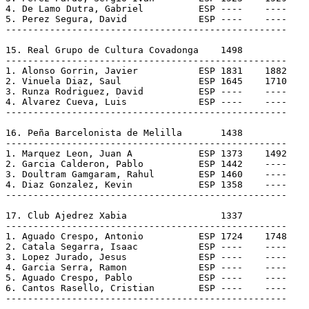
4. De Lamo Dutra, Gabriel          ESP ----    ----

5. Perez Segura, David             ESP ----    ----

---------------------------------------------------

15. Real Grupo de Cultura Covadonga    1498

---------------------------------------------------

1. Alonso Gorrin, Javier           ESP 1831    1882

2. Vinuela Diaz, Saul              ESP 1645    1710

3. Runza Rodriguez, David          ESP ----    ----

4. Alvarez Cueva, Luis             ESP ----    ----

---------------------------------------------------

16. Peña Barcelonista de Melilla       1438

---------------------------------------------------

1. Marquez Leon, Juan A            ESP 1373    1492

2. Garcia Calderon, Pablo          ESP 1442    ----

3. Doultram Gamgaram, Rahul        ESP 1460    ----

4. Diaz Gonzalez, Kevin            ESP 1358    ----

---------------------------------------------------

17. Club Ajedrez Xabia                 1337

---------------------------------------------------

1. Aguado Crespo, Antonio          ESP 1724    1748

2. Catala Segarra, Isaac           ESP ----    ----

3. Lopez Jurado, Jesus             ESP ----    ----

4. Garcia Serra, Ramon             ESP ----    ----

5. Aguado Crespo, Pablo            ESP ----    ----

6. Cantos Rasello, Cristian        ESP ----    ----

---------------------------------------------------
