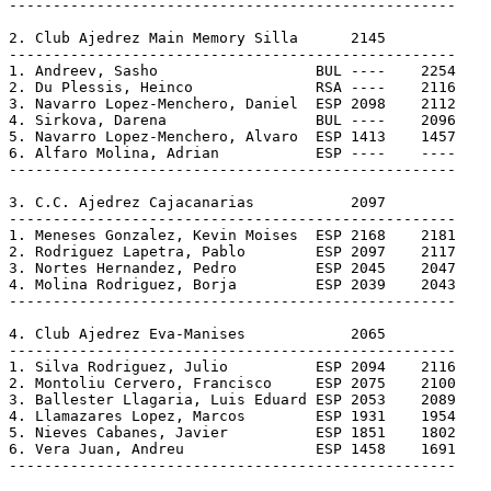
---------------------------------------------------

2. Club Ajedrez Main Memory Silla      2145

---------------------------------------------------

1. Andreev, Sasho                  BUL ----    2254

2. Du Plessis, Heinco              RSA ----    2116

3. Navarro Lopez-Menchero, Daniel  ESP 2098    2112

4. Sirkova, Darena                 BUL ----    2096

5. Navarro Lopez-Menchero, Alvaro  ESP 1413    1457

6. Alfaro Molina, Adrian           ESP ----    ----

---------------------------------------------------

3. C.C. Ajedrez Cajacanarias           2097

---------------------------------------------------

1. Meneses Gonzalez, Kevin Moises  ESP 2168    2181

2. Rodriguez Lapetra, Pablo        ESP 2097    2117

3. Nortes Hernandez, Pedro         ESP 2045    2047

4. Molina Rodriguez, Borja         ESP 2039    2043

---------------------------------------------------

4. Club Ajedrez Eva-Manises            2065

---------------------------------------------------

1. Silva Rodriguez, Julio          ESP 2094    2116

2. Montoliu Cervero, Francisco     ESP 2075    2100

3. Ballester Llagaria, Luis Eduard ESP 2053    2089

4. Llamazares Lopez, Marcos        ESP 1931    1954

5. Nieves Cabanes, Javier          ESP 1851    1802

6. Vera Juan, Andreu               ESP 1458    1691

---------------------------------------------------
