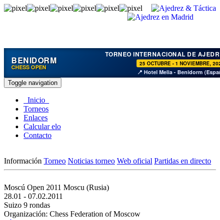
TORNEO INTERNACIONAL DE AJEDR
BENIDORM
25 OCTUBRE - 1 NOVIEMBRE, 20
CHESS OPEN
📍 Hotel Melia - Benidorm (Espa
Toggle navigation
Inicio
Torneos
Enlaces
Calcular elo
Contacto
Información
Torneo
Noticias torneo
Web oficial
Partidas en directo
Moscú Open 2011
Moscu (Rusia)
28.01 - 07.02.2011
Suizo 9 rondas
Organización: Chess Federation of Moscow