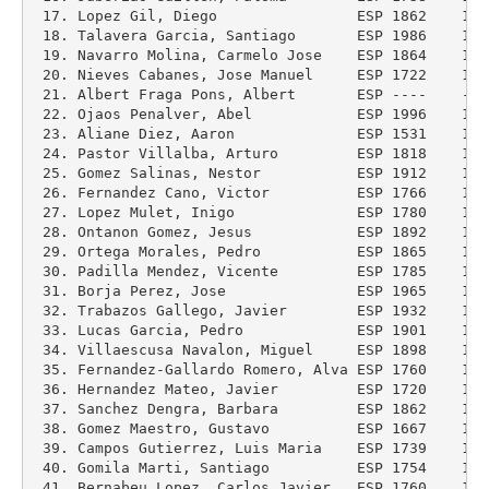
 17. Lopez Gil, Diego                ESP 1862    184
 18. Talavera Garcia, Santiago       ESP 1986    195
 19. Navarro Molina, Carmelo Jose    ESP 1864    183
 20. Nieves Cabanes, Jose Manuel     ESP 1722    170
 21. Albert Fraga Pons, Albert       ESP ----    ---
 22. Ojaos Penalver, Abel            ESP 1996    195
 23. Aliane Diez, Aaron              ESP 1531    149
 24. Pastor Villalba, Arturo         ESP 1818    187
 25. Gomez Salinas, Nestor           ESP 1912    187
 26. Fernandez Cano, Victor          ESP 1766    171
 27. Lopez Mulet, Inigo              ESP 1780    173
 28. Ontanon Gomez, Jesus            ESP 1892    186
 29. Ortega Morales, Pedro           ESP 1865    192
 30. Padilla Mendez, Vicente         ESP 1785    180
 31. Borja Perez, Jose               ESP 1965    194
 32. Trabazos Gallego, Javier        ESP 1932    192
 33. Lucas Garcia, Pedro             ESP 1901    196
 34. Villaescusa Navalon, Miguel     ESP 1898    198
 35. Fernandez-Gallardo Romero, Alva ESP 1760    177
 36. Hernandez Mateo, Javier         ESP 1720    171
 37. Sanchez Dengra, Barbara         ESP 1862    185
 38. Gomez Maestro, Gustavo          ESP 1667    160
 39. Campos Gutierrez, Luis Maria    ESP 1739    171
 40. Gomila Marti, Santiago          ESP 1754    181
 41. Bernabeu Lopez, Carlos Javier   ESP 1760    174