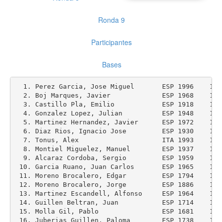
Ronda 9
Participantes
Bases
  1. Perez Garcia, Jose Miguel       ESP 1996    196
  2. Boj Marques, Javier             ESP 1968    194
  3. Castillo Pla, Emilio            ESP 1918    189
  4. Gonzalez Lopez, Julian          ESP 1948    193
  5. Martinez Hernandez, Javier      ESP 1972    195
  6. Diaz Rios, Ignacio Jose         ESP 1930    190
  7. Tonus, Alex                     ITA 1993    197
  8. Montiel Miguelez, Manuel        ESP 1937    196
  9. Alcaraz Cordoba, Sergio         ESP 1959    191
 10. Garcia Ruano, Juan Carlos       ESP 1965    192
 11. Moreno Brocalero, Edgar         ESP 1794    176
 12. Moreno Brocalero, Jorge         ESP 1886    187
 13. Martinez Escandell, Alfonso     ESP 1964    190
 14. Guillen Beltran, Juan           ESP 1714    164
 15. Molla Gil, Pablo                ESP 1681    155
 16. Juberias Guillen, Paloma        ESP 1738    165