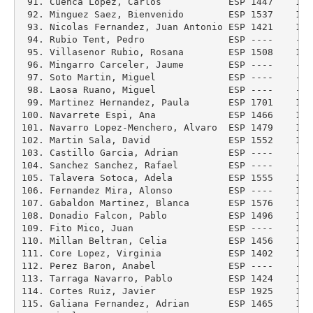
 91. Cuenca Lopez, Carlos            ESP 1447    138
 92. Minguez Saez, Bienvenido        ESP 1537    146
 93. Nicolas Fernandez, Juan Antonio ESP 1421    144
 94. Rubio Tent, Pedro               ESP ----    ---
 95. Villasenor Rubio, Rosana        ESP 1508    144
 96. Mingarro Carceler, Jaume        ESP ----    ---
 97. Soto Martin, Miguel             ESP ----    ---
 98. Laosa Ruano, Miguel             ESP ----    ---
 99. Martinez Hernandez, Paula       ESP 1701    156
100. Navarrete Espi, Ana             ESP 1466    134
101. Navarro Lopez-Menchero, Alvaro  ESP 1479    142
102. Martin Sala, David              ESP 1552    148
103. Castillo Garcia, Adrian         ESP ----    ---
104. Sanchez Sanchez, Rafael         ESP ----    ---
105. Talavera Sotoca, Adela          ESP 1555    151
106. Fernandez Mira, Alonso          ESP ----    125
107. Gabaldon Martinez, Blanca       ESP 1576    149
108. Donadio Falcon, Pablo           ESP 1496    141
109. Fito Mico, Juan                 ESP ----    117
110. Millan Beltran, Celia           ESP 1456    135
111. Core Lopez, Virginia            ESP 1402    147
112. Perez Baron, Anabel             ESP ----    ---
113. Tarraga Navarro, Pablo          ESP 1424    130
114. Cortes Ruiz, Javier             ESP 1925    178
115. Galiana Fernandez, Adrian       ESP 1465    136