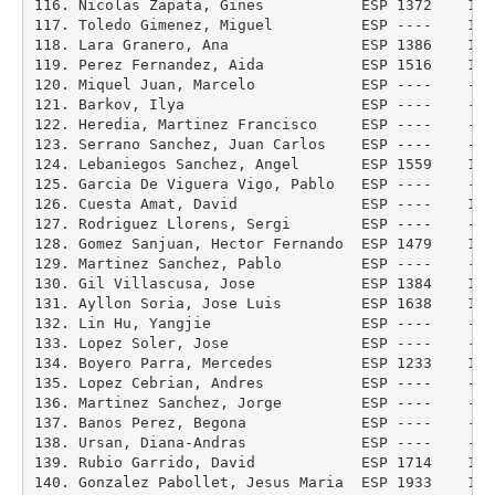
116. Nicolas Zapata, Gines           ESP 1372    124
117. Toledo Gimenez, Miguel          ESP ----    116
118. Lara Granero, Ana               ESP 1386    128
119. Perez Fernandez, Aida           ESP 1516    141
120. Miquel Juan, Marcelo            ESP ----    ---
121. Barkov, Ilya                    ESP ----    ---
122. Heredia, Martinez Francisco     ESP ----    ---
123. Serrano Sanchez, Juan Carlos    ESP ----    ---
124. Lebaniegos Sanchez, Angel       ESP 1559    153
125. Garcia De Viguera Vigo, Pablo   ESP ----    ---
126. Cuesta Amat, David              ESP ----    133
127. Rodriguez Llorens, Sergi        ESP ----    ---
128. Gomez Sanjuan, Hector Fernando  ESP 1479    132
129. Martinez Sanchez, Pablo         ESP ----    ---
130. Gil Villascusa, Jose            ESP 1384    131
131. Ayllon Soria, Jose Luis         ESP 1638    163
132. Lin Hu, Yangjie                 ESP ----    ---
133. Lopez Soler, Jose               ESP ----    ---
134. Boyero Parra, Mercedes          ESP 1233    119
135. Lopez Cebrian, Andres           ESP ----    ---
136. Martinez Sanchez, Jorge         ESP ----    ---
137. Banos Perez, Begona             ESP ----    ---
138. Ursan, Diana-Andras             ESP ----    ---
139. Rubio Garrido, David            ESP 1714    166
140. Gonzalez Pabollet, Jesus Maria  ESP 1933    191