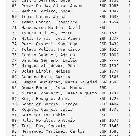
 66. Castro Serrano, Oscar           ESP 1736    168
 67. Perez Pardo, Adrian Jason       ESP 1683    165
 68. Medina Cordero, Angel           ESP 1892    187
 69. Tebar Lujan, Jorge              ESP 1637    157
 70. Tomas Romero, Francisco         ESP 1554    144
 71. Manzanares Martin, David        ESP ----    ---
 72. Ivorra Ordines, Pedro           ESP 1639    165
 73. Mateu Torres, Jose Ramon        ESP 1777    182
 74. Perez Gisbert, Santiago         ESP 1432    146
 75. Toledo Pulido, Francisco        ESP 1626    163
 76. Canton Sanchez, Adrian          ESP 1903    185
 77. Sanchez Serrano, Emilio         ESP ----    ---
 78. Minguez Almodovar, Raul         ESP 1538    150
 79. Ucles Lirola, Moises            ESP 1774    172
 80. Sanchez Ruiz, Carlos            ESP 1565    151
 81. Campos Gutierrez, Maria Soledad ESP 1580    154
 82. Gomez Romero, Jesus Manuel      ESP ----    183
 83. Alzate Echavarri, Cesar Augusto COL 1744    173
 84. Borja Rosagro, Jaime            ESP 1722    172
 85. Gonzalez Garcia, Soraya         ESP 1484    135
 86. Requena Cuenca, Julia           ESP 1575    153
 87. Soto Martin, Pablo              ESP ----    145
 88. Palao Morales, Antonio          ESP 1679    172
 89. Tormo Bas, Gonzalo              ESP 1645    166
 90. Hernandez Martinez, Carlos      ESP 1588    143