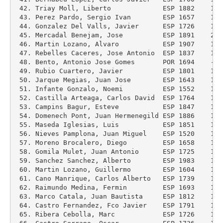
 42. Triay Moll, Liberto             ESP 1882    195
 43. Perez Pardo, Sergio Ivan        ESP 1657    162
 44. Gonzalez Del Valls, Javier      ESP 1726    164
 45. Mercadal Benejam, Jose          ESP 1891    201
 46. Martin Lozano, Alvaro           ESP 1907    185
 47. Rebelles Caceres, Jose Antonio  ESP 1837    181
 48. Bento, Antonio Jose Gomes       POR 1694    ---
 49. Rubio Cuartero, Javier          ESP 1801    175
 50. Jarque Megias, Juan Jose        ESP 1643    161
 51. Infante Gonzalo, Noemi          ESP 1552    146
 52. Castilla Arteaga, Carlos David  ESP 1764    175
 53. Campins Bagur, Esteve           ESP 1847    189
 54. Domenech Pont, Juan Hermenegild ESP 1886    182
 55. Maseda Iglesias, Luis           ESP 1851    190
 56. Nieves Pamplona, Juan Miguel    ESP 1520    151
 57. Moreno Brocalero, Diego         ESP 1658    160
 58. Gomila Mulet, Juan Antonio      ESP 1725    178
 59. Sanchez Sanchez, Alberto        ESP 1983    193
 60. Martin Lozano, Guillermo        ESP 1604    162
 61. Cano Manrique, Carlos Alberto   ESP 1739    169
 62. Raimundo Medina, Fermin         ESP 1693    166
 63. Marco Catala, Juan Bautista     ESP 1812    181
 64. Castro Fernandez, Fco Javier    ESP 1791    176
 65. Ribera Cebolla, Marc            ESP 1726    170