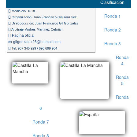
Clasificación
Participantes: 140
Media elo: 1618
Ronda 1
Organización: Juan Francisco Gil Gonzalez
Direcccccción: Juan Francisco Gil Gonzalez
Ronda 2
Arbitraje: Andrés Martínez Cebrián
Página oficial
gilgonzalez26@hotmail.com
Ronda 3
Tel: 967 345 929 / 696 699 964
Ronda
4
Ronda
5
Ronda
6
Ronda 7
Ronda 8