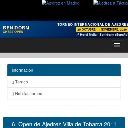
TORNEO INTERNACIONAL DE AJEDRE
BENIDORM
25 OCTUBRE - 1 NOVIEMBRE, 2026
CHESS OPEN
📍 Hotel Melia - Benidorm (España
Toggl
naviga
Información
Torneo
Noticias torneo
6. Open de Ajedrez Villa de Tobarra 2011