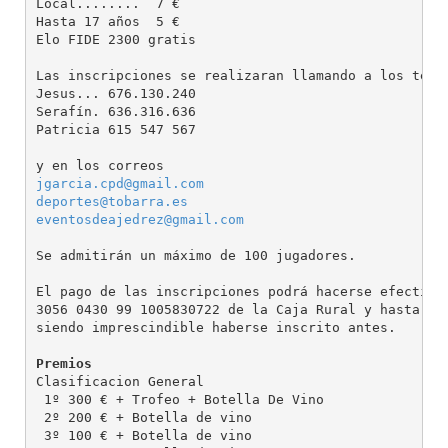
Local........  7 €

Hasta 17 años  5 €

Elo FIDE 2300 gratis

Las inscripciones se realizaran llamando a los teléf
Jesus... 676.130.240

Serafín. 636.316.636

Patricia 615 547 567

jgarcia.cpd@gmail.com
deportes@tobarra.es
eventosdeajedrez@gmail.com
Se admitirán un máximo de 100 jugadores.

El pago de las inscripciones podrá hacerse efectivo 
3056 0430 99 1005830722 de la Caja Rural y hasta 30 
siendo imprescindible haberse inscrito antes.

Premios
Clasificacion General

 1º 300 € + Trofeo + Botella De Vino

 2º 200 € + Botella de vino

 3º 100 € + Botella de vino
