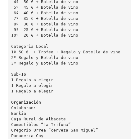
 4º  50 € + Botella de vino

 5º  45 € + Botella de vino

 6º  40 € + Botella de vino

 7º  35 € + Botella de vino

 8º  30 € + Botella de vino

 9º  25 € + Botella de vino

10º  20 € + Botella de vino

Categoria Local

1º 50 €  + Trofeo + Regalo y Botella de vino

2º Regalo y Botella de vino

3º Regalo y Botella de vino

Sub-16

1 Regalo a elegir

1 Regalo a elegir

1 Regalo a elegir

Organización
Colaboran:

Bankia

Caja Rural de Albacete

Comestibles “La Trifona”

Gregorio Urrea “cerveza San Miguel”

Panaderia Coy
