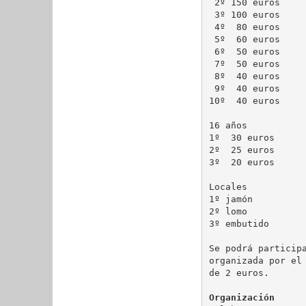
 2º 150 euros

 3º 100 euros

 4º  80 euros

 5º  60 euros

 6º  50 euros

 7º  50 euros

 8º  40 euros

 9º  40 euros

10º  40 euros

16 años

1º  30 euros

2º  25 euros

3º  20 euros

Locales

1º jamón

2º lomo

3º embutido

Se podrá particip
organizada por el
de 2 euros.

Organización