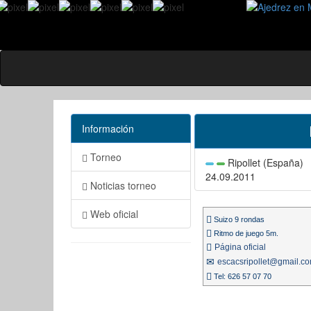
Información
Torneo
Ripollet (España)
24.09.2011
Noticias torneo
Web oficial
Suizo 9 rondas
Ritmo de juego 5m.
Página oficial
escacsripollet@gmail.c
Tel: 626 57 07 70