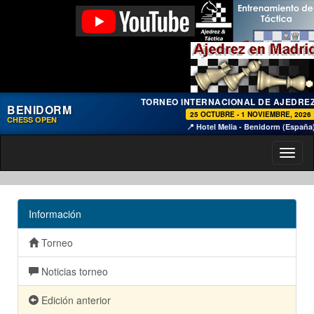
TORNEO INTERNACIONAL DE AJEDRE
BENIDORM
25 OCTUBRE - 1 NOVIEMBRE, 2026
CHESS OPEN
📍 Hotel Melia - Benidorm (España
Toggl
naviga
Información
Torneo
Noticias torneo
Edición anterior