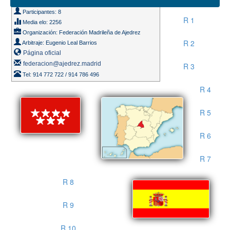
Ritmo de juego 90m. + 30s.
Participantes: 8
R 1
Media elo: 2256
Organización: Federación Madrileña de Ajedrez
R 2
Arbitraje: Eugenio Leal Barrios
Página oficial
federacion@ajedrez.madrid
R 3
Tel: 914 772 722 / 914 786 496
R 4
R 5
R 6
R 7
R 8
R 9
R 10