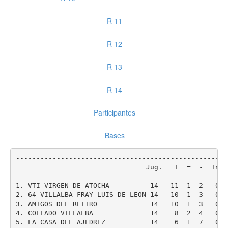
R 11
R 12
R 13
R 14
Participantes
Bases
----------------------------------------------------
                                Jug.   +  =  -  Inc.
----------------------------------------------------
1. VTI-VIRGEN DE ATOCHA          14   11  1  2   0  
2. 64 VILLALBA-FRAY LUIS DE LEON 14   10  1  3   0  
3. AMIGOS DEL RETIRO             14   10  1  3   0  
4. COLLADO VILLALBA              14    8  2  4   0  
5. LA CASA DEL AJEDREZ           14    6  1  7   0  