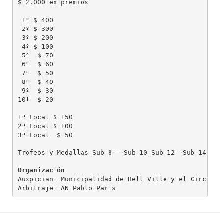
$ 2.000 en premios

 1º $ 400

 2º $ 300

 3º $ 200

 4º $ 100

 5º  $ 70

 6º  $ 60

 7º  $ 50

 8º  $ 40

 9º  $ 30

10ª  $ 20

1ª Local $ 150

2ª Local $ 100

3ª Local  $ 50

Trofeos y Medallas Sub 8 – Sub 10 Sub 12- Sub 14 Sup
Organización
Auspician: Municipalidad de Bell Ville y el Circulo 