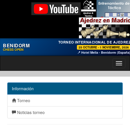
TORNEO INTERNACIONAL DE AJEDRE
BENIDORM
25 OCTUBRE - 1 NOVIEMBRE, 2026
CHESS OPEN
📍 Hotel Melia - Benidorm (España
Toggl
naviga
Información
Torneo
Noticias torneo