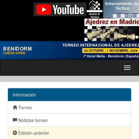
TORNEO INTERNACIONAL DE AJEDRE
BENIDORM
25 OCTUBRE - 1 NOVIEMBRE, 2026
CHESS OPEN
📍 Hotel Melia - Benidorm (España
Toggl
naviga
Información
Torneo
Noticias torneo
Edición anterior