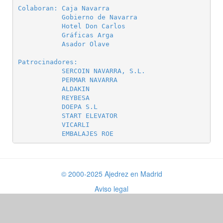
Colaboran: Caja Navarra

           Gobierno de Navarra

           Hotel Don Carlos

           Gráficas Arga

           Asador Olave

Patrocinadores:

           SERCOIN NAVARRA, S.L.

           PERMAR NAVARRA

           ALDAKIN

           REYBESA

           DOEPA S.L

           START ELEVATOR

           VICARLI

© 2000-2025 Ajedrez en Madrid
Aviso legal