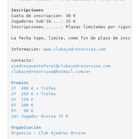
Inscripciones
Cuota de inscripción: 30 €

Jugadores Sub'18....: 25 €

Inscripciones.......: Plazas limitadas por riguroso 
La fecha tope, límite, como fin de plazo de inscripc
Información: 
www.clubajedrezorvina.com
ajedrezpuenteforal@clubajedrezorvina.com
clubajedrezorvina@hotmail.com/a>

Premios
1º  400 € + Trofeo

2º  250 € + Trofeo

3º  150 €

4º  100 €

5º   50 €

1er Jugador Orvina 75 €

Organización
Organiza : Club Ajedrez Orvina
