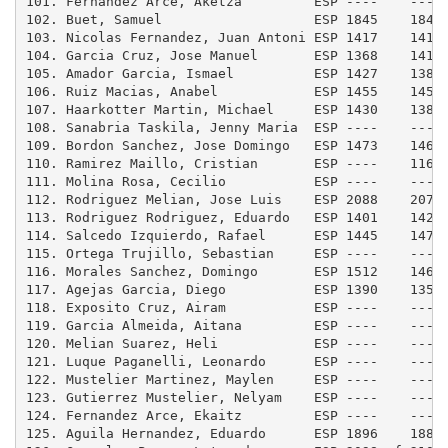
101. Fernandez Arce, Aketza         ESP ----    ----
102. Buet, Samuel                   ESP 1845    1847
103. Nicolas Fernandez, Juan Antoni ESP 1417    1414
104. Garcia Cruz, Jose Manuel       ESP 1368    1411
105. Amador Garcia, Ismael          ESP 1427    1384
106. Ruiz Macias, Anabel            ESP 1455    1450
107. Haarkotter Martin, Michael     ESP 1430    1381
108. Sanabria Taskila, Jenny Maria  ESP ----    ----
109. Bordon Sanchez, Jose Domingo   ESP 1473    1465
110. Ramirez Maillo, Cristian       ESP ----    1164
111. Molina Rosa, Cecilio           ESP ----    ----
112. Rodriguez Melian, Jose Luis    ESP 2088    2077
113. Rodriguez Rodriguez, Eduardo   ESP 1401    1425
114. Salcedo Izquierdo, Rafael      ESP 1445    1478
115. Ortega Trujillo, Sebastian     ESP ----    ----
116. Morales Sanchez, Domingo       ESP 1512    1460
117. Agejas Garcia, Diego           ESP 1390    1352
118. Exposito Cruz, Airam           ESP ----    ----
119. Garcia Almeida, Aitana         ESP ----    ----
120. Melian Suarez, Heli            ESP ----    ----
121. Luque Paganelli, Leonardo      ESP ----    ----
122. Mustelier Martinez, Maylen     ESP ----    ----
123. Gutierrez Mustelier, Nelyam    ESP ----    ----
124. Fernandez Arce, Ekaitz         ESP ----    ----
125. Aguila Hernandez, Eduardo      ESP 1896    1884