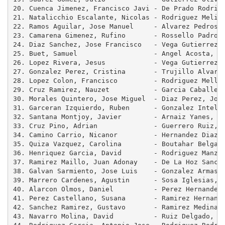
20. Cuenca Jimenez, Francisco Javi - De Prado Rodrigu
21. Natalicchio Escalante, Nicolas - Rodriguez Melian
22. Ramos Aguilar, Jose Manuel     - Alvarez Pedrosa,
23. Camarena Gimenez, Rufino       - Rossello Padron,
24. Diaz Sanchez, Jose Francisco   - Vega Gutierrez, 
25. Buet, Samuel                   - Angel Acosta, Ju
26. Lopez Rivera, Jesus            - Vega Gutierrez, 
27. Gonzalez Perez, Cristina       - Trujillo Alvarad
28. Lopez Colon, Francisco         - Rodriguez Mellad
29. Cruz Ramirez, Nauzet           - Garcia Caballero
30. Morales Quintero, Jose Miguel  - Diaz Perez, Jose
31. Garceran Izquierdo, Ruben      - Gonzalez Intelan
32. Santana Montjoy, Javier        - Arnaiz Yanes, Mi
33. Cruz Pino, Adrian              - Guerrero Ruiz, J
34. Camino Carrio, Nicanor         - Hernandez Diaz, 
35. Quiza Vazquez, Carolina        - Boutahar Belgasi
36. Henriquez Garcia, David        - Rodriguez Manzan
37. Ramirez Maillo, Juan Adonay    - De La Hoz Sanche
38. Galvan Sarmiento, Jose Luis    - Gonzalez Armas, 
39. Marrero Cardenes, Agustin      - Sosa Iglesias, R
40. Alarcon Olmos, Daniel          - Perez Hernandez,
41. Perez Castellano, Susana       - Ramirez Hernande
42. Sanchez Ramirez, Gustavo       - Ramirez Medina, 
43. Navarro Molina, David          - Ruiz Delgado, Ba