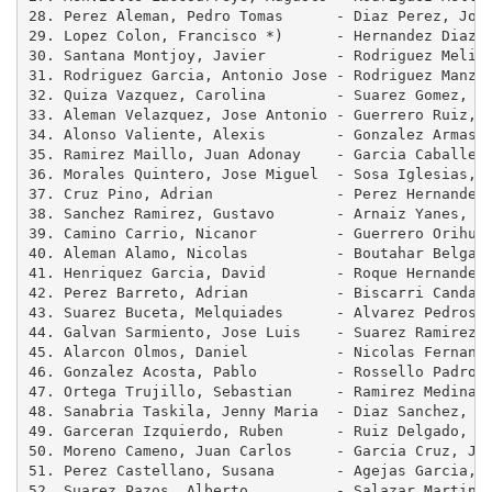
28. Perez Aleman, Pedro Tomas      - Diaz Perez, Jose
29. Lopez Colon, Francisco *)      - Hernandez Diaz, 
30. Santana Montjoy, Javier        - Rodriguez Melian
31. Rodriguez Garcia, Antonio Jose - Rodriguez Manzan
32. Quiza Vazquez, Carolina        - Suarez Gomez, Ju
33. Aleman Velazquez, Jose Antonio - Guerrero Ruiz, J
34. Alonso Valiente, Alexis        - Gonzalez Armas, 
35. Ramirez Maillo, Juan Adonay    - Garcia Caballero
36. Morales Quintero, Jose Miguel  - Sosa Iglesias, R
37. Cruz Pino, Adrian              - Perez Hernandez,
38. Sanchez Ramirez, Gustavo       - Arnaiz Yanes, Mi
39. Camino Carrio, Nicanor         - Guerrero Orihuel
40. Aleman Alamo, Nicolas          - Boutahar Belgasi
41. Henriquez Garcia, David        - Roque Hernandez,
42. Perez Barreto, Adrian          - Biscarri Candali
43. Suarez Buceta, Melquiades      - Alvarez Pedrosa,
44. Galvan Sarmiento, Jose Luis    - Suarez Ramirez, 
45. Alarcon Olmos, Daniel          - Nicolas Fernande
46. Gonzalez Acosta, Pablo         - Rossello Padron,
47. Ortega Trujillo, Sebastian     - Ramirez Medina, 
48. Sanabria Taskila, Jenny Maria  - Diaz Sanchez, Jo
49. Garceran Izquierdo, Ruben      - Ruiz Delgado, Ba
50. Moreno Cameno, Juan Carlos     - Garcia Cruz, Jos
51. Perez Castellano, Susana       - Agejas Garcia, D
52. Suarez Pazos, Alberto          - Salazar Martin, 