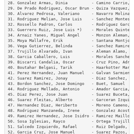
28. Gonzalez Armas, Dinia          - Camino Carrio, N
29. De Prado Rodriguez, Oscar Brun - Quiza Vazquez, C
30. Alvarez Pedrosa, Valeriano     - Navarro Molina, 
31. Rodriguez Melian, Jose Luis    - Sanchez Montesde
32. Rossello Padron, Carlos        - Rodriguez Garcia
33. Guerrero Ruiz, Jose Luis *)    - Morales Quintero
34. Arnaiz Yanes, Miguel Angel     - Monzon Aleman, A
35. Moya Mallafre, Erik            - Santana Montjoy,
36. Vega Gutierrez, Belinda        - Sanchez Ramirez,
37. Trujillo Alvarado, Ivan        - Aleman Alamo, Ni
38. Garcia Caballero, Luis         - Morales Sanchez,
39. Biscarri Candalia, Oscar       - Cruz Pino, Adria
40. Boutahar Belgasi, Tarik        - Haarkotter Marti
41. Perez Hernandez, Juan Manuel   - Galvan Sarmiento
42. Suarez Ramirez, Jonay          - Diaz Sanchez, Jo
43. Bordon Sanchez, Jose Domingo   - Buet, Samuel    
44. Rodriguez Mellado, Antonio     - Amador Garcia, I
45. Diaz Perez, Jose Juan          - Suarez Buceta, M
46. Suarez Fleitas, Alberto        - Garceran Izquier
47. Hernandez Diaz, Heriberto      - Moreno Cameno, J
48. Rodriguez Manzaneda, Irene     - Gonzalez Acosta,
49. Ramirez Hernandez, Jose Isidro - Ramirez Maillo, 
50. Sosa Iglesias, Rayco           - Ortega Trujillo,
51. Salcedo Izquierdo, Rafael      - Ruiz Delgado, Ba
52. Garcia Cruz, Jose Manuel       - Suarez Pazos, Al