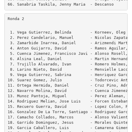
Ronda 2
 1. Vega Gutierrez, Belinda        - Korneev, Oleg   
 2. Perez Candelario, Manuel       - Nicolas Zapata, 
 3. Zamarbide Inarrea, Daniel      - Arizmendi Martin
 4. Anton Guijarro, David          - Ramos Aguilar, J
 5. Cuenca Jimenez, Francisco Javi - Alonso Rosell, A
 6. Alsina Leal, Daniel            - Martin Hernandez
 7. Trujillo Alvarado, Ivan        - Romero Holmes, A
 8. Larino Nieto, David            - Menvielle Laccou
 9. Vega Gutierrez, Sabrina        - Henriquez Garcia
10. Suarez Gomez, Julio            - Todorcevic Antic
11. Ortega Hermida, Daniel         - Cruz Pino, Adria
12. Navarro Molina, David          - Cuenca Jimenez, 
13. Munoz Pantoja, Miguel          - Perez Aleman, Pe
14. Rodriguez Melian, Jose Luis    - Forcen Esteban, 
15. Recuero Guerra, David          - Lopez Colon, Fra
16. Gonzalez De La Torre, Santiago - Rodriguez Garcia
17. Camacho Collados, Marcos       - Alonso Valiente,
18. Garrido Dominguez, Jesus       - Morales Quintero
19. Garcia Caballero, Luis         - Camarena Gimenez