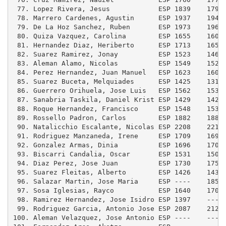
 77. Lopez Rivera, Jesus            ESP 1839    1797
 78. Marrero Cardenes, Agustin      ESP 1937    1942
 79. De La Hoz Sanchez, Ruben       ESP 1973    1964
 80. Quiza Vazquez, Carolina        ESP 1655    1603
 81. Hernandez Diaz, Heriberto      ESP 1713    1653
 82. Suarez Ramirez, Jonay          ESP 1523    1469
 83. Aleman Alamo, Nicolas          ESP 1549    1527
 84. Perez Hernandez, Juan Manuel   ESP 1623    1602
 85. Suarez Buceta, Melquiades      ESP 1425    1315
 86. Guerrero Orihuela, Jose Luis   ESP 1562    1539
 87. Sanabria Taskila, Daniel Krist ESP 1429    1428
 88. Roque Hernandez, Francisco     ESP 1548    1531
 89. Rossello Padron, Carlos        ESP 1882    1882
 90. Natalicchio Escalante, Nicolas ESP 2208    2217
 91. Rodriguez Manzaneda, Irene     ESP 1709    1692
 92. Gonzalez Armas, Dinia          ESP 1696    1704
 93. Biscarri Candalia, Oscar       ESP 1531    1505
 94. Diaz Perez, Jose Juan          ESP 1730    1755
 95. Suarez Fleitas, Alberto        ESP 1426    1433
 96. Salazar Martin, Jose Maria     ESP ----    1855
 97. Sosa Iglesias, Rayco           ESP 1640    1702
 98. Ramirez Hernandez, Jose Isidro ESP 1397    ----
 99. Rodriguez Garcia, Antonio Jose ESP 2087    2125
100. Aleman Velazquez, Jose Antonio ESP ----    ----