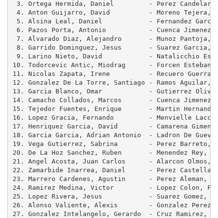
 3. Ortega Hermida, Daniel         - Perez Candelario
 4. Anton Guijarro, David          - Moreno Tejera, E
 5. Alsina Leal, Daniel            - Fernandez Garcia
 6. Pazos Porta, Antonio           - Cuenca Jimenez, 
 7. Alvarado Diaz, Alejandro       - Munoz Pantoja, M
 8. Garrido Dominguez, Jesus       - Suarez Garcia, C
 9. Larino Nieto, David            - Natalicchio Esca
10. Todorcevic Antic, Miodrag      - Forcen Esteban, 
11. Nicolas Zapata, Irene          - Recuero Guerra, 
12. Gonzalez De La Torre, Santiago - Ramos Aguilar, J
13. Garcia Blanco, Omar            - Gutierrez Olivar
14. Camacho Collados, Marcos       - Cuenca Jimenez, 
15. Tejedor Fuentes, Enrique       - Martin Hernandez
16. Lopez Gracia, Fernando         - Menvielle Laccou
17. Henriquez Garcia, David        - Camarena Gimenez
18. Garcia Garcia, Adrian Antonio  - Ladron De Guevar
19. Vega Gutierrez, Sabrina        - Perez Barreto, A
20. De La Hoz Sanchez, Ruben       - Menendez Rey, Fr
21. Angel Acosta, Juan Carlos      - Alarcon Olmos, D
22. Zamarbide Inarrea, Daniel      - Perez Castellano
23. Marrero Cardenes, Agustin      - Perez Aleman, Pe
24. Ramirez Medina, Victor         - Lopez Colon, Fra
25. Lopez Rivera, Jesus            - Suarez Gomez, Ju
26. Alonso Valiente, Alexis        - Gonzalez Perez, 
27. Gonzalez Intelangelo, Gerardo  - Cruz Ramirez, Na