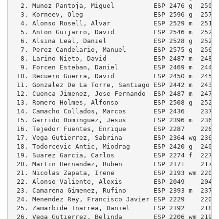
  2. Munoz Pantoja, Miguel          ESP 2476 g  2503
  3. Korneev, Oleg                  ESP 2596 g  2576
  4. Alonso Rosell, Alvar           ESP 2529 m  2510
  5. Anton Guijarro, David          ESP 2546 m  2522
  6. Alsina Leal, Daniel            ESP 2528 g  2528
  7. Perez Candelario, Manuel       ESP 2575 g  2565
  8. Larino Nieto, David            ESP 2487 m  2481
  9. Forcen Esteban, Daniel         ESP 2469 m  2447
 10. Recuero Guerra, David          ESP 2450 m  2452
 11. Gonzalez De La Torre, Santiago ESP 2442 m  2435
 12. Cuenca Jimenez, Jose Fernando  ESP 2487 m  2478
 13. Romero Holmes, Alfonso         ESP 2508 g  2520
 14. Camacho Collados, Marcos       ESP 2436    2378
 15. Garrido Dominguez, Jesus       ESP 2396 m  2365
 16. Tejedor Fuentes, Enrique       ESP 2287    2260
 17. Vega Gutierrez, Sabrina        ESP 2364 wg 2362
 18. Todorcevic Antic, Miodrag      ESP 2420 g  2402
 19. Suarez Garcia, Carlos          ESP 2274 f  2275
 20. Martin Hernandez, Ruben        ESP 2171    2173
 21. Nicolas Zapata, Irene          ESP 2193 wm 2204
 22. Alonso Valiente, Alexis        ESP 2049    2044
 23. Camarena Gimenez, Rufino       ESP 2393 m  2376
 24. Menendez Rey, Francisco Javier ESP 2229    2208
 25. Zamarbide Inarrea, Daniel      ESP 2192    2187
 26. Vega Gutierrez, Belinda        ESP 2206 wm 2196