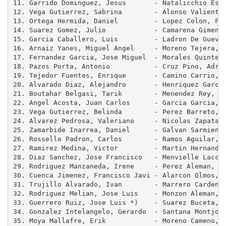
11. Garrido Dominguez, Jesus       - Natalicchio Esca
12. Vega Gutierrez, Sabrina        - Alonso Valiente,
13. Ortega Hermida, Daniel         - Lopez Colon, Fra
14. Suarez Gomez, Julio            - Camarena Gimenez
15. Garcia Caballero, Luis         - Ladron De Guevar
16. Arnaiz Yanes, Miguel Angel     - Moreno Tejera, E
17. Fernandez Garcia, Jose Miguel  - Morales Quintero
18. Pazos Porta, Antonio           - Cruz Pino, Adria
19. Tejedor Fuentes, Enrique       - Camino Carrio, N
20. Alvarado Diaz, Alejandro       - Henriquez Garcia
21. Boutahar Belgasi, Tarik        - Menendez Rey, Fr
22. Angel Acosta, Juan Carlos      - Garcia Garcia, A
23. Vega Gutierrez, Belinda        - Perez Barreto, A
24. Alvarez Pedrosa, Valeriano     - Nicolas Zapata, 
25. Zamarbide Inarrea, Daniel      - Galvan Sarmiento
26. Rossello Padron, Carlos        - Ramos Aguilar, J
27. Ramirez Medina, Victor         - Martin Hernandez
28. Diaz Sanchez, Jose Francisco   - Menvielle Laccou
29. Rodriguez Manzaneda, Irene     - Perez Aleman, Pe
30. Cuenca Jimenez, Francisco Javi - Alarcon Olmos, D
31. Trujillo Alvarado, Ivan        - Marrero Cardenes
32. Rodriguez Melian, Jose Luis    - Monzon Aleman, A
33. Guerrero Ruiz, Jose Luis *)    - Suarez Buceta, M
34. Gonzalez Intelangelo, Gerardo  - Santana Montjoy,
35. Moya Mallafre, Erik            - Moreno Cameno, J