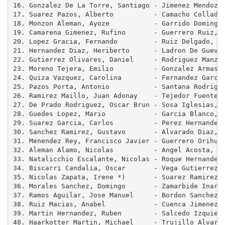
16. Gonzalez De La Torre, Santiago - Jimenez Mendoza,
17. Suarez Pazos, Alberto          - Camacho Collados
18. Monzon Aleman, Ayoze           - Garrido Domingue
19. Camarena Gimenez, Rufino       - Guerrero Ruiz, J
20. Lopez Gracia, Fernando         - Ruiz Delgado, Ba
21. Hernandez Diaz, Heriberto      - Ladron De Guevar
22. Gutierrez Olivares, Daniel     - Rodriguez Manzan
23. Moreno Tejera, Emilio          - Gonzalez Armas, 
24. Quiza Vazquez, Carolina        - Fernandez Garcia
25. Pazos Porta, Antonio           - Santana Rodrigue
26. Ramirez Maillo, Juan Adonay    - Tejedor Fuentes,
27. De Prado Rodriguez, Oscar Brun - Sosa Iglesias, R
28. Guedes Lopez, Mario            - Garcia Blanco, O
29. Suarez Garcia, Carlos          - Perez Hernandez,
30. Sanchez Ramirez, Gustavo       - Alvarado Diaz, A
31. Menendez Rey, Francisco Javier - Guerrero Orihuel
32. Aleman Alamo, Nicolas          - Angel Acosta, Ju
33. Natalicchio Escalante, Nicolas - Roque Hernandez,
34. Biscarri Candalia, Oscar       - Vega Gutierrez, 
35. Nicolas Zapata, Irene *)       - Suarez Ramirez, 
36. Morales Sanchez, Domingo       - Zamarbide Inarre
37. Ramos Aguilar, Jose Manuel     - Bordon Sanchez, 
38. Ruiz Macias, Anabel            - Cuenca Jimenez, 
39. Martin Hernandez, Ruben        - Salcedo Izquierd
40. Haarkotter Martin, Michael     - Trujillo Alvarad