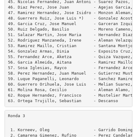
45. Nicolas Fernandez, Juan Antoni - Suarez Pazos, Al
46. Diaz Perez, Jose Juan          - Agejas Garcia, D
47. Ramirez Hernandez, Jose Isidro - Monzon Aleman, A
48. Guerrero Ruiz, Jose Luis *)    - Gonzalez Acosta,
49. Garcia Cruz, Jose Manuel       - Garceran Izquier
50. Ruiz Delgado, Basilio          - Moreno Cameno, J
51. Salazar Martin, Jose Maria     - Hernandez Diaz, 
52. Rodriguez Manzaneda, Irene     - Aleman Velazquez
53. Ramirez Maillo, Cristian       - Santana Montjoy,
54. Gonzalez Armas, Dinia          - Exposito Cruz, A
55. Fernandez Arce, Aketza         - Quiza Vazquez, C
56. Garcia Almeida, Aitana         - Ramirez Maillo, 
57. Sosa Iglesias, Rayco           - Fernandez Arce, 
58. Perez Hernandez, Juan Manuel   - Gutierrez Mustel
59. Luque Paganelli, Leonardo      - Sanchez Ramirez,
60. Guerrero Orihuela, Jose Luis   - Melian Suarez, H
61. Molina Rosa, Cecilio           - Aleman Alamo, Ni
62. Roque Hernandez, Francisco     - Mustelier Martin
Ronda 3
 1. Korneev, Oleg                  - Garrido Domingue
 2. Camarena Gimenez, Rufino       - Perez Candelario