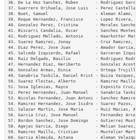
36. De La Hoz Sanchez, Ruben       - Rodriguez Garcia
37. Guerrero Orihuela, Jose Luis   - Perez Castellano
38. Buet, Samuel                   - Aleman Alamo, Ni
39. Roque Hernandez, Francisco     - Lopez Rivera, Je
40. Gonzalez Perez, Cristina       - Morales Sanchez,
41. Biscarri Candalia, Oscar       - Sanchez Montesde
42. Rodriguez Mellado, Antonio     - Haarkotter Marti
43. Suarez Ramirez, Jonay          - Cruz Ramirez, Na
44. Diaz Perez, Jose Juan          - Amador Garcia, I
45. Salcedo Izquierdo, Rafael      - Garceran Izquier
46. Ruiz Delgado, Basilio          - Rodriguez Rodrig
47. Hernandez Diaz, Heriberto      - Gonzalez Acosta,
48. Gonzalez Armas, Dinia          - Ortega Trujillo,
49. Sanabria Taskila, Daniel Krist - Quiza Vazquez, C
50. Suarez Fleitas, Alberto        - Ramirez Maillo, 
51. Sosa Iglesias, Rayco           - Exposito Cruz, A
52. Perez Hernandez, Juan Manuel   - Sanabria Taskila
53. Nicolas Fernandez, Juan Antoni - Sanchez Ramirez,
54. Ramirez Hernandez, Jose Isidro - Suarez Pazos, Al
55. Salazar Martin, Jose Maria     - Ruiz Macias, Ana
56. Garcia Cruz, Jose Manuel       - Fernandez Arce, 
57. Bordon Sanchez, Jose Domingo   - Gutierrez Mustel
58. Agejas Garcia, Diego           - Melian Suarez, H
59. Ramirez Maillo, Cristian       - Mustelier Martin
60. Garcia Almeida, Aitana         - Aleman Velazquez