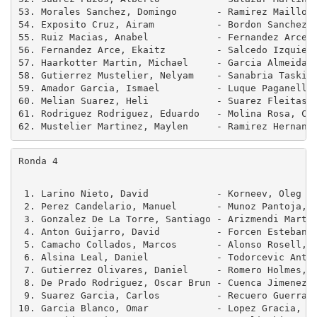
53. Morales Sanchez, Domingo       - Ramirez Maillo, 
54. Exposito Cruz, Airam           - Bordon Sanchez, 
55. Ruiz Macias, Anabel            - Fernandez Arce, 
56. Fernandez Arce, Ekaitz         - Salcedo Izquierd
57. Haarkotter Martin, Michael     - Garcia Almeida, 
58. Gutierrez Mustelier, Nelyam    - Sanabria Taskila
59. Amador Garcia, Ismael          - Luque Paganelli,
60. Melian Suarez, Heli            - Suarez Fleitas, 
61. Rodriguez Rodriguez, Eduardo   - Molina Rosa, Cec
Ronda 4
 1. Larino Nieto, David            - Korneev, Oleg   
 2. Perez Candelario, Manuel       - Munoz Pantoja, M
 3. Gonzalez De La Torre, Santiago - Arizmendi Martin
 4. Anton Guijarro, David          - Forcen Esteban, 
 5. Camacho Collados, Marcos       - Alonso Rosell, A
 6. Alsina Leal, Daniel            - Todorcevic Antic
 7. Gutierrez Olivares, Daniel     - Romero Holmes, A
 8. De Prado Rodriguez, Oscar Brun - Cuenca Jimenez, 
 9. Suarez Garcia, Carlos          - Recuero Guerra, 
10. Garcia Blanco, Omar            - Lopez Gracia, Fe