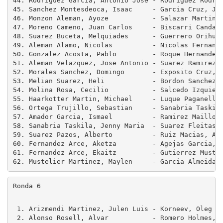
44. Rodriguez Garcia, Antonio Jose - Rodriguez Rodrig
45. Sanchez Montesdeoca, Isaac     - Garcia Cruz, Jos
46. Monzon Aleman, Ayoze           - Salazar Martin, 
47. Moreno Cameno, Juan Carlos     - Biscarri Candali
48. Suarez Buceta, Melquiades      - Guerrero Orihuel
49. Aleman Alamo, Nicolas          - Nicolas Fernande
50. Gonzalez Acosta, Pablo         - Roque Hernandez,
51. Aleman Velazquez, Jose Antonio - Suarez Ramirez, 
52. Morales Sanchez, Domingo       - Exposito Cruz, A
53. Melian Suarez, Heli            - Bordon Sanchez, 
54. Molina Rosa, Cecilio           - Salcedo Izquierd
55. Haarkotter Martin, Michael     - Luque Paganelli,
56. Ortega Trujillo, Sebastian     - Sanabria Taskila
57. Amador Garcia, Ismael          - Ramirez Maillo, 
58. Sanabria Taskila, Jenny Maria  - Suarez Fleitas, 
59. Suarez Pazos, Alberto          - Ruiz Macias, Ana
60. Fernandez Arce, Aketza         - Agejas Garcia, D
61. Fernandez Arce, Ekaitz         - Gutierrez Mustel
Ronda 6
 1. Arizmendi Martinez, Julen Luis - Korneev, Oleg   
 2. Alonso Rosell, Alvar           - Romero Holmes, A