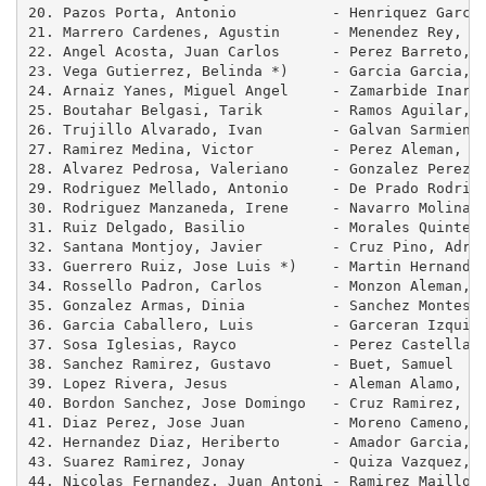
20. Pazos Porta, Antonio           - Henriquez Garcia
21. Marrero Cardenes, Agustin      - Menendez Rey, Fr
22. Angel Acosta, Juan Carlos      - Perez Barreto, A
23. Vega Gutierrez, Belinda *)     - Garcia Garcia, A
24. Arnaiz Yanes, Miguel Angel     - Zamarbide Inarre
25. Boutahar Belgasi, Tarik        - Ramos Aguilar, J
26. Trujillo Alvarado, Ivan        - Galvan Sarmiento
27. Ramirez Medina, Victor         - Perez Aleman, Pe
28. Alvarez Pedrosa, Valeriano     - Gonzalez Perez, 
29. Rodriguez Mellado, Antonio     - De Prado Rodrigu
30. Rodriguez Manzaneda, Irene     - Navarro Molina, 
31. Ruiz Delgado, Basilio          - Morales Quintero
32. Santana Montjoy, Javier        - Cruz Pino, Adria
33. Guerrero Ruiz, Jose Luis *)    - Martin Hernandez
34. Rossello Padron, Carlos        - Monzon Aleman, A
35. Gonzalez Armas, Dinia          - Sanchez Montesde
36. Garcia Caballero, Luis         - Garceran Izquier
37. Sosa Iglesias, Rayco           - Perez Castellano
38. Sanchez Ramirez, Gustavo       - Buet, Samuel    
39. Lopez Rivera, Jesus            - Aleman Alamo, Ni
40. Bordon Sanchez, Jose Domingo   - Cruz Ramirez, Na
41. Diaz Perez, Jose Juan          - Moreno Cameno, J
42. Hernandez Diaz, Heriberto      - Amador Garcia, I
43. Suarez Ramirez, Jonay          - Quiza Vazquez, C
44. Nicolas Fernandez, Juan Antoni - Ramirez Maillo, 