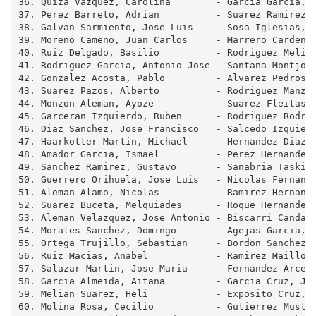
36. Quiza Vazquez, Carolina        - Garcia Garcia, A
37. Perez Barreto, Adrian          - Suarez Ramirez, 
38. Galvan Sarmiento, Jose Luis    - Sosa Iglesias, R
39. Moreno Cameno, Juan Carlos     - Marrero Cardenes
40. Ruiz Delgado, Basilio          - Rodriguez Melian
41. Rodriguez Garcia, Antonio Jose - Santana Montjoy,
42. Gonzalez Acosta, Pablo         - Alvarez Pedrosa,
43. Suarez Pazos, Alberto          - Rodriguez Manzan
44. Monzon Aleman, Ayoze           - Suarez Fleitas, 
45. Garceran Izquierdo, Ruben      - Rodriguez Rodrig
46. Diaz Sanchez, Jose Francisco   - Salcedo Izquierd
47. Haarkotter Martin, Michael     - Hernandez Diaz, 
48. Amador Garcia, Ismael          - Perez Hernandez,
49. Sanchez Ramirez, Gustavo       - Sanabria Taskila
50. Guerrero Orihuela, Jose Luis   - Nicolas Fernande
51. Aleman Alamo, Nicolas          - Ramirez Hernande
52. Suarez Buceta, Melquiades      - Roque Hernandez,
53. Aleman Velazquez, Jose Antonio - Biscarri Candali
54. Morales Sanchez, Domingo       - Agejas Garcia, D
55. Ortega Trujillo, Sebastian     - Bordon Sanchez, 
56. Ruiz Macias, Anabel            - Ramirez Maillo, 
57. Salazar Martin, Jose Maria     - Fernandez Arce, 
58. Garcia Almeida, Aitana         - Garcia Cruz, Jos
59. Melian Suarez, Heli            - Exposito Cruz, A
60. Molina Rosa, Cecilio           - Gutierrez Mustel