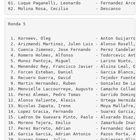
61. Luque Paganelli, Leonardo      - Fernandez Arce, 
Ronda 5
 1. Korneev, Oleg                  - Anton Guijarro, 
 2. Arizmendi Martinez, Julen Luis - Alonso Rosell, A
 3. Cuenca Jimenez, Jose Fernando  - Perez Candelario
 4. Romero Holmes, Alfonso         - Todorcevic Antic
 5. Munoz Pantoja, Miguel          - Larino Nieto, Da
 6. Menendez Rey, Francisco Javier - Alsina Leal, Dan
 7. Forcen Esteban, Daniel         - Garcia Blanco, O
 8. Recuero Guerra, David          - Tejedor Fuentes,
 9. Martin Hernandez, Ruben        - Gonzalez De La T
10. Menvielle Laccourreye, Augusto - Camacho Collados
11. Perez Aleman, Pedro Tomas      - Garrido Domingue
12. Alonso Valiente, Alexis        - Ortega Hermida, 
13. Nicolas Zapata, Irene          - Moya Mallafre, E
14. Lopez Gracia, Fernando         - Suarez Garcia, C
15. Ladron De Guevara Pinto, Paolo - Alvarado Diaz, A
16. Moreno Tejera, Emilio          - Zamarbide Inarre
17. Perez Barreto, Adrian          - Fernandez Garcia
18. Garcia Garcia, Adrian Antonio  - Pazos Porta, Ant
19. Suarez Gomez, Julio            - Gutierrez Olivar