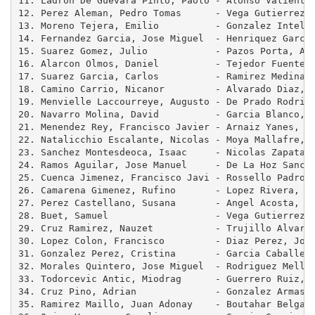
11. Ladron De Guevara Pinto, Paolo - Alonso Valiente,
12. Perez Aleman, Pedro Tomas      - Vega Gutierrez, 
13. Moreno Tejera, Emilio          - Gonzalez Intelan
14. Fernandez Garcia, Jose Miguel  - Henriquez Garcia
15. Suarez Gomez, Julio            - Pazos Porta, Ant
16. Alarcon Olmos, Daniel          - Tejedor Fuentes,
17. Suarez Garcia, Carlos          - Ramirez Medina, 
18. Camino Carrio, Nicanor         - Alvarado Diaz, A
19. Menvielle Laccourreye, Augusto - De Prado Rodrigu
20. Navarro Molina, David          - Garcia Blanco, O
21. Menendez Rey, Francisco Javier - Arnaiz Yanes, Mi
22. Natalicchio Escalante, Nicolas - Moya Mallafre, E
23. Sanchez Montesdeoca, Isaac     - Nicolas Zapata, 
24. Ramos Aguilar, Jose Manuel     - De La Hoz Sanche
25. Cuenca Jimenez, Francisco Javi - Rossello Padron,
26. Camarena Gimenez, Rufino       - Lopez Rivera, Je
27. Perez Castellano, Susana       - Angel Acosta, Ju
28. Buet, Samuel                   - Vega Gutierrez, 
29. Cruz Ramirez, Nauzet           - Trujillo Alvarad
30. Lopez Colon, Francisco         - Diaz Perez, Jose
31. Gonzalez Perez, Cristina       - Garcia Caballero
32. Morales Quintero, Jose Miguel  - Rodriguez Mellad
33. Todorcevic Antic, Miodrag      - Guerrero Ruiz, J
34. Cruz Pino, Adrian              - Gonzalez Armas, 
35. Ramirez Maillo, Juan Adonay    - Boutahar Belgasi