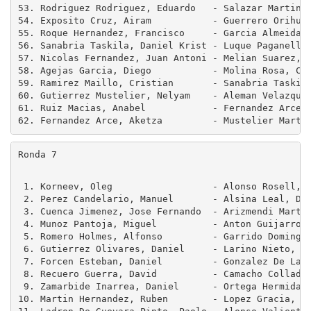
53. Rodriguez Rodriguez, Eduardo   - Salazar Martin, 
54. Exposito Cruz, Airam           - Guerrero Orihuel
55. Roque Hernandez, Francisco     - Garcia Almeida, 
56. Sanabria Taskila, Daniel Krist - Luque Paganelli,
57. Nicolas Fernandez, Juan Antoni - Melian Suarez, H
58. Agejas Garcia, Diego           - Molina Rosa, Cec
59. Ramirez Maillo, Cristian       - Sanabria Taskila
60. Gutierrez Mustelier, Nelyam    - Aleman Velazquez
61. Ruiz Macias, Anabel            - Fernandez Arce, 
Ronda 7
 1. Korneev, Oleg                  - Alonso Rosell, A
 2. Perez Candelario, Manuel       - Alsina Leal, Dan
 3. Cuenca Jimenez, Jose Fernando  - Arizmendi Martin
 4. Munoz Pantoja, Miguel          - Anton Guijarro, 
 5. Romero Holmes, Alfonso         - Garrido Domingue
 6. Gutierrez Olivares, Daniel     - Larino Nieto, Da
 7. Forcen Esteban, Daniel         - Gonzalez De La T
 8. Recuero Guerra, David          - Camacho Collados
 9. Zamarbide Inarrea, Daniel      - Ortega Hermida, 
10. Martin Hernandez, Ruben        - Lopez Gracia, Fe