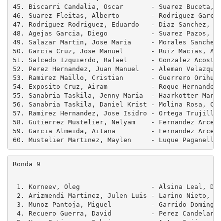
45. Biscarri Candalia, Oscar       - Suarez Buceta, M
46. Suarez Fleitas, Alberto        - Rodriguez Garcia
47. Rodriguez Rodriguez, Eduardo   - Diaz Sanchez, Jo
48. Agejas Garcia, Diego           - Suarez Pazos, Al
49. Salazar Martin, Jose Maria     - Morales Sanchez,
50. Garcia Cruz, Jose Manuel       - Ruiz Macias, Ana
51. Salcedo Izquierdo, Rafael      - Gonzalez Acosta,
52. Perez Hernandez, Juan Manuel   - Aleman Velazquez
53. Ramirez Maillo, Cristian       - Guerrero Orihuel
54. Exposito Cruz, Airam           - Roque Hernandez,
55. Sanabria Taskila, Jenny Maria  - Haarkotter Marti
56. Sanabria Taskila, Daniel Krist - Molina Rosa, Cec
57. Ramirez Hernandez, Jose Isidro - Ortega Trujillo,
58. Gutierrez Mustelier, Nelyam    - Fernandez Arce, 
59. Garcia Almeida, Aitana         - Fernandez Arce, 
Ronda 9
 1. Korneev, Oleg                  - Alsina Leal, Dan
 2. Arizmendi Martinez, Julen Luis - Larino Nieto, Da
 3. Munoz Pantoja, Miguel          - Garrido Domingue
 4. Recuero Guerra, David          - Perez Candelario