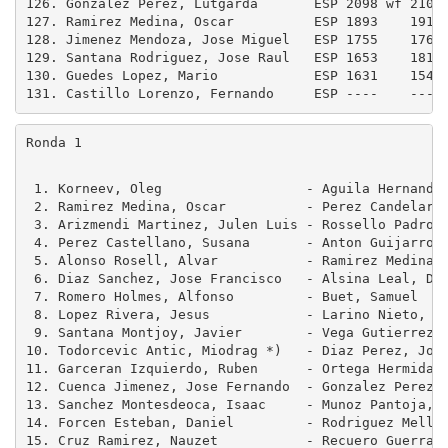
126. Gonzalez Perez, Lutgarda       ESP 2098 wf 2107
127. Ramirez Medina, Oscar          ESP 1893    1913
128. Jimenez Mendoza, Jose Miguel   ESP 1755    1765
129. Santana Rodriguez, Jose Raul   ESP 1653    1817
130. Guedes Lopez, Mario            ESP 1631    1543
131. Castillo Lorenzo, Fernando     ESP ----    ----
Ronda 1
 1. Korneev, Oleg                  - Aguila Hernandez
 2. Ramirez Medina, Oscar          - Perez Candelario
 3. Arizmendi Martinez, Julen Luis - Rossello Padron,
 4. Perez Castellano, Susana       - Anton Guijarro, 
 5. Alonso Rosell, Alvar           - Ramirez Medina, 
 6. Diaz Sanchez, Jose Francisco   - Alsina Leal, Dan
 7. Romero Holmes, Alfonso         - Buet, Samuel    
 8. Lopez Rivera, Jesus            - Larino Nieto, Da
 9. Santana Montjoy, Javier        - Vega Gutierrez, 
10. Todorcevic Antic, Miodrag *)   - Diaz Perez, Jose
11. Garceran Izquierdo, Ruben      - Ortega Hermida, 
12. Cuenca Jimenez, Jose Fernando  - Gonzalez Perez, 
13. Sanchez Montesdeoca, Isaac     - Munoz Pantoja, M
14. Forcen Esteban, Daniel         - Rodriguez Mellad
15. Cruz Ramirez, Nauzet           - Recuero Guerra, 