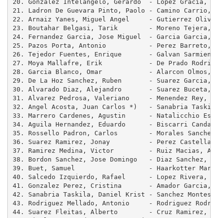
20. Gonzalez Intelangelo, Gerardo  - Lopez Gracia, Fe
21. Ladron De Guevara Pinto, Paolo - Camino Carrio, N
22. Arnaiz Yanes, Miguel Angel     - Gutierrez Olivar
23. Boutahar Belgasi, Tarik        - Moreno Tejera, E
24. Fernandez Garcia, Jose Miguel  - Garcia Garcia, A
25. Pazos Porta, Antonio           - Perez Barreto, A
26. Tejedor Fuentes, Enrique       - Galvan Sarmiento
27. Moya Mallafre, Erik            - De Prado Rodrigu
28. Garcia Blanco, Omar            - Alarcon Olmos, D
29. De La Hoz Sanchez, Ruben       - Suarez Garcia, C
30. Alvarado Diaz, Alejandro       - Suarez Buceta, M
31. Alvarez Pedrosa, Valeriano     - Menendez Rey, Fr
32. Angel Acosta, Juan Carlos *)   - Sanabria Taskila
33. Marrero Cardenes, Agustin      - Natalicchio Esca
34. Aguila Hernandez, Eduardo      - Biscarri Candali
35. Rossello Padron, Carlos        - Morales Sanchez,
36. Suarez Ramirez, Jonay          - Perez Castellano
37. Ramirez Medina, Victor         - Ruiz Macias, Ana
38. Bordon Sanchez, Jose Domingo   - Diaz Sanchez, Jo
39. Buet, Samuel                   - Haarkotter Marti
40. Salcedo Izquierdo, Rafael      - Lopez Rivera, Je
41. Gonzalez Perez, Cristina       - Amador Garcia, I
42. Sanabria Taskila, Daniel Krist - Sanchez Montesde
43. Rodriguez Mellado, Antonio     - Rodriguez Rodrig
44. Suarez Fleitas, Alberto        - Cruz Ramirez, Na