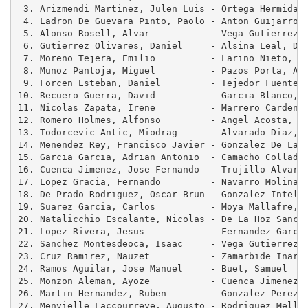
 3. Arizmendi Martinez, Julen Luis - Ortega Hermida, 
 4. Ladron De Guevara Pinto, Paolo - Anton Guijarro, 
 5. Alonso Rosell, Alvar           - Vega Gutierrez, 
 6. Gutierrez Olivares, Daniel     - Alsina Leal, Dan
 7. Moreno Tejera, Emilio          - Larino Nieto, Da
 8. Munoz Pantoja, Miguel          - Pazos Porta, Ant
 9. Forcen Esteban, Daniel         - Tejedor Fuentes,
10. Recuero Guerra, David          - Garcia Blanco, O
11. Nicolas Zapata, Irene          - Marrero Cardenes
12. Romero Holmes, Alfonso         - Angel Acosta, Ju
13. Todorcevic Antic, Miodrag      - Alvarado Diaz, A
14. Menendez Rey, Francisco Javier - Gonzalez De La T
15. Garcia Garcia, Adrian Antonio  - Camacho Collados
16. Cuenca Jimenez, Jose Fernando  - Trujillo Alvarad
17. Lopez Gracia, Fernando         - Navarro Molina, 
18. De Prado Rodriguez, Oscar Brun - Gonzalez Intelan
19. Suarez Garcia, Carlos          - Moya Mallafre, E
20. Natalicchio Escalante, Nicolas - De La Hoz Sanche
21. Lopez Rivera, Jesus            - Fernandez Garcia
22. Sanchez Montesdeoca, Isaac     - Vega Gutierrez, 
23. Cruz Ramirez, Nauzet           - Zamarbide Inarre
24. Ramos Aguilar, Jose Manuel     - Buet, Samuel    
25. Monzon Aleman, Ayoze           - Cuenca Jimenez, 
26. Martin Hernandez, Ruben        - Gonzalez Perez, 
27. Menvielle Laccourreye, Augusto - Rodriguez Mellad