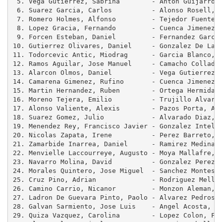
 5. Vega Gutierrez, Sabrina        - Anton Guijarro, 
 6. Suarez Garcia, Carlos          - Alonso Rosell, A
 7. Romero Holmes, Alfonso         - Tejedor Fuentes,
 8. Lopez Gracia, Fernando         - Cuenca Jimenez, 
 9. Forcen Esteban, Daniel         - Fernandez Garcia
10. Gutierrez Olivares, Daniel     - Gonzalez De La T
11. Todorcevic Antic, Miodrag      - Garcia Blanco, O
12. Ramos Aguilar, Jose Manuel     - Camacho Collados
13. Alarcon Olmos, Daniel          - Vega Gutierrez, 
14. Camarena Gimenez, Rufino       - Cuenca Jimenez, 
15. Martin Hernandez, Ruben        - Ortega Hermida, 
16. Moreno Tejera, Emilio          - Trujillo Alvarad
17. Alonso Valiente, Alexis        - Pazos Porta, Ant
18. Suarez Gomez, Julio            - Alvarado Diaz, A
19. Menendez Rey, Francisco Javier - Gonzalez Intelan
20. Nicolas Zapata, Irene          - Perez Barreto, A
21. Zamarbide Inarrea, Daniel      - Ramirez Medina, 
22. Menvielle Laccourreye, Augusto - Moya Mallafre, E
23. Navarro Molina, David          - Gonzalez Perez, 
24. Morales Quintero, Jose Miguel  - Sanchez Montesde
25. Cruz Pino, Adrian              - Rodriguez Mellad
26. Camino Carrio, Nicanor         - Monzon Aleman, A
27. Ladron De Guevara Pinto, Paolo - Alvarez Pedrosa,
28. Galvan Sarmiento, Jose Luis    - Angel Acosta, Ju
29. Quiza Vazquez, Carolina        - Lopez Colon, Fra