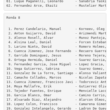
61. Luque Paganelli, Leonardo      - Sanabria Taskila
Ronda 8
 1. Perez Candelario, Manuel       - Korneev, Oleg   
 2. Anton Guijarro, David          - Arizmendi Martin
 3. Alonso Rosell, Alvar           - Munoz Pantoja, M
 4. Alsina Leal, Daniel            - Forcen Esteban, 
 5. Larino Nieto, David            - Romero Holmes, A
 6. Cuenca Jimenez, Jose Fernando  - Recuero Guerra, 
 7. Garrido Dominguez, Jesus       - Moreno Tejera, E
 8. Ortega Hermida, Daniel         - Suarez Garcia, C
 9. Fernandez Garcia, Jose Miguel  - Lopez Gracia, Fe
10. Vega Gutierrez, Sabrina        - Suarez Gomez, Ju
11. Gonzalez De La Torre, Santiago - Alonso Valiente,
12. Camacho Collados, Marcos       - Nicolas Zapata, 
13. Cuenca Jimenez, Francisco Javi - Todorcevic Antic
14. Moya Mallafre, Erik            - Gutierrez Olivar
15. Tejedor Fuentes, Enrique       - Menvielle Laccou
16. Garcia Blanco, Omar            - Camino Carrio, N
17. Alvarado Diaz, Alejandro       - Alarcon Olmos, D
18. Lopez Colon, Francisco         - Camarena Gimenez
19. Gonzalez Intelangelo, Gerardo  - Ladron De Guevar