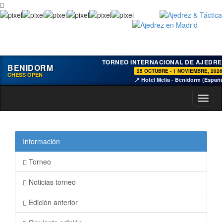
TORNEO INTERNACIONAL DE AJEDRE
BENIDORM
25 OCTUBRE - 1 NOVIEMBRE, 202
CHESS OPEN
📍 Hotel Melia - Benidorm (Españ
Toggl
naviga
Información
Torneo
Noticias torneo
Edición anterior