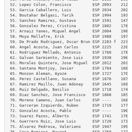
 52. Lopez Colon, Francisco         ESP 2093    2121
 53. Garcia Caballero, Luis         ESP 2034    2024
 54. Boutahar Belgasi, Tarik        ESP 1994    1939
 55. Sanchez Ramirez, Gustavo       ESP 1591    1478
 56. Gonzalez Perez, Cristina       ESP 1802    1781
 57. Arnaiz Yanes, Miguel Angel     ESP 2004    1988
 58. Moya Mallafre, Erik            ESP 1988    1970
 59. De Prado Rodriguez, Oscar Brun ESP 2283 f  2239
 60. Angel Acosta, Juan Carlos      ESP 2225    2207
 61. Rodriguez Mellado, Antonio     ESP 1760    1783
 62. Galvan Sarmiento, Jose Luis    ESP 1938    1964
 63. Morales Quintero, Jose Miguel  ESP 2012    2016
 64. Santana Montjoy, Javier        ESP 1704    1689
 65. Monzon Aleman, Ayoze           ESP 1727    1704
 66. Perez Castellano, Susana       ESP 1876    1873
 67. Ramirez Maillo, Juan Adonay    ESP 1645    1688
 68. Ruiz Delgado, Basilio          ESP 1718    1745
 69. Diaz Sanchez, Jose Francisco   ESP 1868    1857
 70. Moreno Cameno, Juan Carlos     ESP ----    1686
 71. Garceran Izquierdo, Ruben      ESP 1719    1778
 72. Gonzalez Acosta, Pablo         ESP ----    1906
 73. Suarez Pazos, Alberto          ESP 1741    1769
 74. Guerrero Ruiz, Jose Luis       ESP 1720    1737
 75. Alvarez Pedrosa, Valeriano     ESP 1947    1993
 76. Cruz Ramirez, Nauzet           ESP 1760    1777