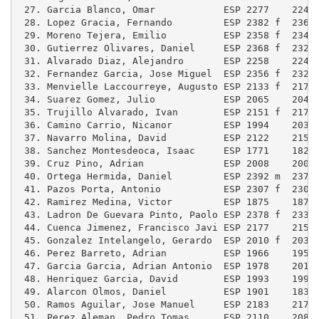
 27. Garcia Blanco, Omar            ESP 2277    2249
 28. Lopez Gracia, Fernando         ESP 2382 f  2364
 29. Moreno Tejera, Emilio          ESP 2358 f  2342
 30. Gutierrez Olivares, Daniel     ESP 2368 f  2320
 31. Alvarado Diaz, Alejandro       ESP 2258    2243
 32. Fernandez Garcia, Jose Miguel  ESP 2356 f  2327
 33. Menvielle Laccourreye, Augusto ESP 2133 f  2170
 34. Suarez Gomez, Julio            ESP 2065    2047
 35. Trujillo Alvarado, Ivan        ESP 2151 f  2176
 36. Camino Carrio, Nicanor         ESP 1994    2031
 37. Navarro Molina, David          ESP 2122    2156
 38. Sanchez Montesdeoca, Isaac     ESP 1771    1829
 39. Cruz Pino, Adrian              ESP 2008    2006
 40. Ortega Hermida, Daniel         ESP 2392 m  2378
 41. Pazos Porta, Antonio           ESP 2307 f  2307
 42. Ramirez Medina, Victor         ESP 1875    1879
 43. Ladron De Guevara Pinto, Paolo ESP 2378 f  2334
 44. Cuenca Jimenez, Francisco Javi ESP 2177    2155
 45. Gonzalez Intelangelo, Gerardo  ESP 2010 f  2037
 46. Perez Barreto, Adrian          ESP 1966    1955
 47. Garcia Garcia, Adrian Antonio  ESP 1978    2016
 48. Henriquez Garcia, David        ESP 1993    1994
 49. Alarcon Olmos, Daniel          ESP 1901    1836
 50. Ramos Aguilar, Jose Manuel     ESP 2183    2174
 51. Perez Aleman, Pedro Tomas      ESP 2110    2089