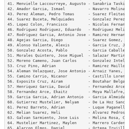
41. Menvielle Laccourreye, Augusto - Sanabria Taskila
42. Amador Garcia, Ismael          - Navarro Molina, 
43. Perez Aleman, Pedro Tomas      - Suarez Fleitas, 
44. Suarez Buceta, Melquiades      - Gonzalez Perez, 
45. Lopez Colon, Francisco         - Nicolas Fernande
46. Rodriguez Rodriguez, Eduardo   - Rodriguez Melian
47. Rodriguez Garcia, Antonio Jose - Ramirez Hernande
48. Agejas Garcia, Diego           - Suarez Gomez, Ju
49. Alonso Valiente, Alexis        - Garcia Cruz, Jos
50. Gonzalez Acosta, Pablo         - Garcia Caballero
51. Morales Quintero, Jose Miguel  - Salazar Martin, 
52. Moreno Cameno, Juan Carlos     - Gonzalez Intelan
53. Cruz Pino, Adrian              - Ramirez Maillo, 
54. Aleman Velazquez, Jose Antonio - Arnaiz Yanes, Mi
55. Camino Carrio, Nicanor         - Castillo Lorenzo
56. Exposito Cruz, Airam           - Boutahar Belgasi
57. Henriquez Garcia, David        - Fernandez Arce, 
58. Fernandez Arce, Ekaitz         - Moya Mallafre, E
59. Garcia Garcia, Adrian Antonio  - Garcia Almeida, 
60. Gutierrez Mustelier, Nelyam    - De La Hoz Sanche
61. Perez Barreto, Adrian          - Luque Paganelli,
62. Melian Suarez, Heli            - Alvarez Pedrosa,
63. Galvan Sarmiento, Jose Luis    - Molina Rosa, Cec
64. Mustelier Martinez, Maylen     - Marrero Cardenes
65. Alarcon Olmos, Daniel          - Ortega Trujillo,