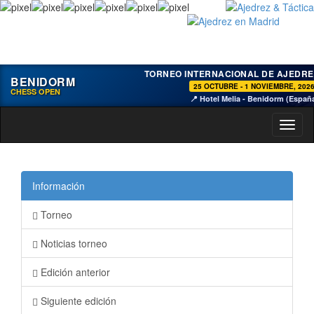
TORNEO INTERNACIONAL DE AJEDRE
BENIDORM
25 OCTUBRE - 1 NOVIEMBRE, 202
CHESS OPEN
📍 Hotel Melia - Benidorm (Españ
Toggl
naviga
Información
Torneo
Noticias torneo
Edición anterior
Siguiente edición