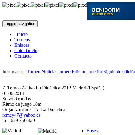
BENIDORM
CHESS OPEN
Toggle navigation
Inicio
Torneos
Enlaces
Calcular elo
Contacto
Información
Torneo
Noticias torneo
Edición anterior
Siguiente edició
7. Torneo Activo La Didáctica 2013
Madrid (España)
01.06.2013
Suizo 8 rondas
Ritmo de juego 10m.
Organización: C.A. La Didáctica
remay47@yahoo.es
Tel: 629 850 329
Bases