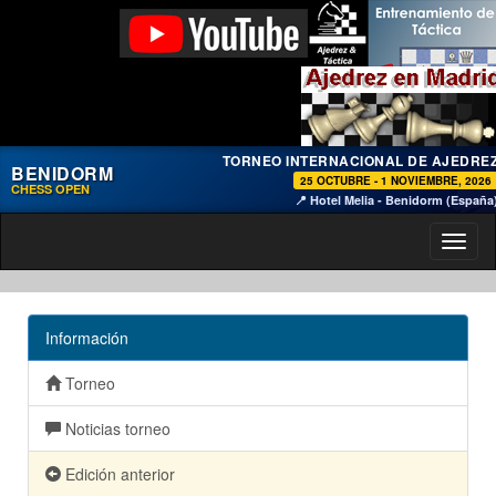
TORNEO INTERNACIONAL DE AJEDRE
BENIDORM
25 OCTUBRE - 1 NOVIEMBRE, 2026
CHESS OPEN
📍 Hotel Melia - Benidorm (España
Toggl
naviga
Información
Torneo
Noticias torneo
Edición anterior