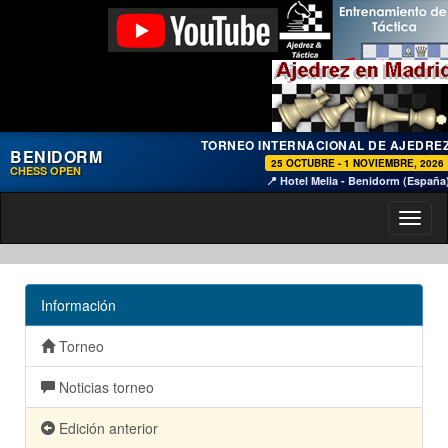
TORNEO INTERNACIONAL DE AJEDRE
BENIDORM
25 OCTUBRE - 1 NOVIEMBRE, 2026
CHESS OPEN
📍 Hotel Melia - Benidorm (España
Toggl
naviga
Información
Torneo
Noticias torneo
Edición anterior