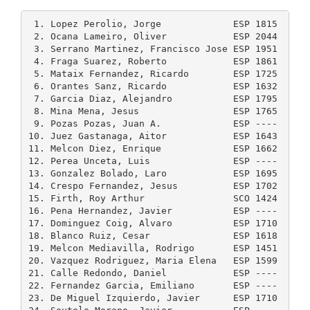
 1. Lopez Perolio, Jorge             ESP 1815    18
 2. Ocana Lameiro, Oliver            ESP 2044    20
 3. Serrano Martinez, Francisco Jose ESP 1951    19
 4. Fraga Suarez, Roberto            ESP 1861    18
 5. Mataix Fernandez, Ricardo        ESP 1725    17
 6. Orantes Sanz, Ricardo            ESP 1632    17
 7. Garcia Diaz, Alejandro           ESP 1795    18
 8. Mina Mena, Jesus                 ESP 1765    18
 9. Pozas Pozas, Juan A.             ESP ----    18
10. Juez Gastanaga, Aitor            ESP 1643    17
11. Melcon Diez, Enrique             ESP 1662    16
12. Perea Unceta, Luis               ESP ----    16
13. Gonzalez Bolado, Laro            ESP 1695    16
14. Crespo Fernandez, Jesus          ESP 1702    17
15. Firth, Roy Arthur                SCO 1424    15
16. Pena Hernandez, Javier           ESP ----    --
17. Dominguez Coig, Alvaro           ESP 1710    18
18. Blanco Ruiz, Cesar               ESP 1618    17
19. Melcon Mediavilla, Rodrigo       ESP 1451    15
20. Vazquez Rodriguez, Maria Elena   ESP 1599    16
21. Calle Redondo, Daniel            ESP ----    --
22. Fernandez Garcia, Emiliano       ESP ----    --
23. De Miguel Izquierdo, Javier      ESP 1710    17