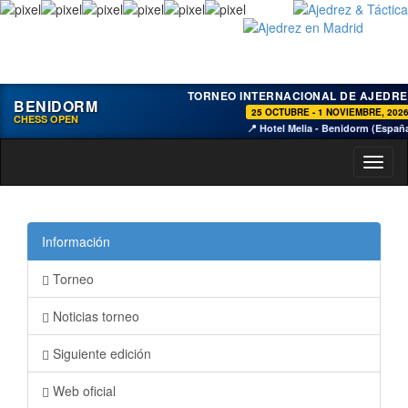
TORNEO INTERNACIONAL DE AJEDRE
BENIDORM
25 OCTUBRE - 1 NOVIEMBRE, 202
CHESS OPEN
📍 Hotel Melia - Benidorm (Españ
Toggl
naviga
Información
Torneo
Noticias torneo
Siguiente edición
Web oficial