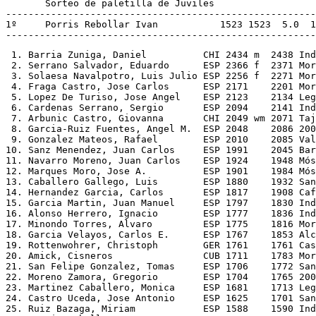
       Sorteo de paletilla de Juviles

-------------------------------------------------------
1º     Porris Rebollar Ivan           1523 1523  5.0  1
 1. Barria Zuniga, Daniel          CHI 2434 m  2438 Ind
 2. Serrano Salvador, Eduardo      ESP 2366 f  2371 Mor
 3. Solaesa Navalpotro, Luis Julio ESP 2256 f  2271 Mor
 4. Fraga Castro, Jose Carlos      ESP 2171    2201 Mor
 5. Lopez De Turiso, Jose Angel    ESP 2123    2134 Leg
 6. Cardenas Serrano, Sergio       ESP 2094    2141 Ind
 7. Arbunic Castro, Giovanna       CHI 2049 wm 2071 Taj
 8. Garcia-Ruiz Fuentes, Angel M.  ESP 2048    2086 200
 9. Gonzalez Mateos, Rafael        ESP 2010    2085 Val
10. Sanz Menendez, Juan Carlos     ESP 1991    2045 Bar
11. Navarro Moreno, Juan Carlos    ESP 1924    1948 Mós
12. Marques Moro, Jose A.          ESP 1901    1984 Mós
13. Caballero Gallego, Luis        ESP 1880    1932 San
14. Hernandez Garcia, Carlos       ESP 1817    1908 Caf
15. Garcia Martin, Juan Manuel     ESP 1797    1830 Ind
16. Alonso Herrero, Ignacio        ESP 1777    1836 Ind
17. Minondo Torres, Alvaro         ESP 1775    1816 Mor
18. Garcia Velayos, Carlos E.      ESP 1767    1853 Alc
19. Rottenwohrer, Christoph        GER 1761    1761 Cas
20. Amick, Cisneros                CUB 1711    1783 Mor
21. San Felipe Gonzalez, Tomas     ESP 1706    1772 San
22. Moreno Zamora, Gregorio        ESP 1704    1765 200
23. Martinez Caballero, Monica     ESP 1681    1713 Leg
24. Castro Uceda, Jose Antonio     ESP 1625    1701 San
25. Ruiz Bazaga, Miriam            ESP 1588    1590 Ind