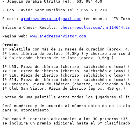
- Joaquín Sarabia Utrilla Tel.: 635 984 450

- Fco. Javier Sanz Moríñigo Tel.: 655 618 279

E-mail: 
ajedrezsanviator@gmail.com
 (en Asunto: “IV Torn
Enlace a Chess- Results: 
chess-results.com/tnr114644.as
Página web: 
www.ajedrezsanviator.com
Premios
1º Paletilla con más de 12 meses de curación (aprox. 4,
2º Lomo ibérico de bellota (0,5Kg.) y chorizo ibérico d
3º Salchichón ibérico de bellota (aprox. 0,5Kg.)

1º U55. Pieza de ibérico (chorizo, salchichón o lomo) (
1º S18. Pieza de ibérico (chorizo, salchichón o lomo) (
1º S16. Pieza de ibérico (chorizo, salchichón o lomo) (
1º S14. Pieza de ibérico (chorizo, salchichón o lomo) (
1º Femenino. Pieza de ibérico (chorizo, salchichón o lo
1º Club San Viator. Pieza de ibérico (aprox. 450 gr.)

Sorteo de una paletilla entre todos los jugadores al fi
Será numérico y de acuerdo al número obtenido en la cla
para su otorgamiento.

Por cada 5 inscritos adicionales a los 30 primeros (35-
se incluirá un premio adicional hasta el 6º clasificado