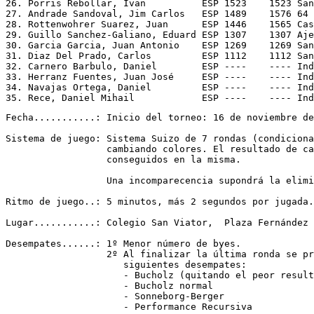
26. Porris Rebollar, Ivan          ESP 1523    1523 San
27. Andrade Sandoval, Jim Carlos   ESP 1489    1576 64 
28. Rottenwohrer Suarez, Juan      ESP 1446    1565 Cas
29. Guillo Sanchez-Galiano, Eduard ESP 1307    1307 Aje
30. Garcia Garcia, Juan Antonio    ESP 1269    1269 San
31. Diaz Del Prado, Carlos         ESP 1112    1112 San
32. Carnero Barbulo, Daniel        ESP ----    ---- Ind
33. Herranz Fuentes, Juan José     ESP ----    ---- Ind
34. Navajas Ortega, Daniel         ESP ----    ---- Ind
Fecha...........: Inicio del torneo: 16 de noviembre de
Sistema de juego: Sistema Suizo de 7 rondas (condiciona
                  cambiando colores. El resultado de ca
                  conseguidos en la misma.

                  Una incomparecencia supondrá la elimi
Ritmo de juego..: 5 minutos, más 2 segundos por jugada.
Lugar...........: Colegio San Viator,  Plaza Fernández 
Desempates......: 1º Menor número de byes.

                  2º Al finalizar la última ronda se pr
                     siguientes desempates:

                     - Bucholz (quitando el peor result
                     - Bucholz normal

                     - Sonneborg-Berger

                     - Performance Recursiva
