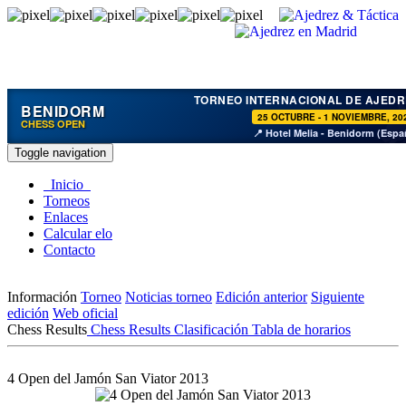
TORNEO INTERNACIONAL DE AJEDR
BENIDORM
25 OCTUBRE - 1 NOVIEMBRE, 20
CHESS OPEN
📍 Hotel Melia - Benidorm (Espa
Toggle navigation
Inicio
Torneos
Enlaces
Calcular elo
Contacto
Información
Torneo
Noticias torneo
Edición anterior
Siguiente
edición
Web oficial
Chess Results
Chess Results
Clasificación
Tabla de horarios
4 Open del Jamón San Viator 2013