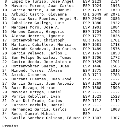
 8. Lopez De Turiso, Jose Angel    ESP 2123    2134    
 9. Navarro Moreno, Juan Carlos    ESP 1924    1948    
10. Garcia Martin, Juan Manuel     ESP 1797    1830    
11. Arbunic Castro, Giovanna       CHI 2049 wm 2071    
12. Garcia-Ruiz Fuentes, Angel M.  ESP 2048    2086    
13. Caballero Gallego, Luis        ESP 1880    1932    
14. Marques Moro, Jose A.          ESP 1901    1984    
15. Moreno Zamora, Gregorio        ESP 1704    1765    
16. Alonso Herrero, Ignacio        ESP 1777    1836    
17. Rottenwohrer, Christoph        GER 1761    1761    
18. Martinez Caballero, Monica     ESP 1681    1713    
19. Andrade Sandoval, Jim Carlos   ESP 1489    1576    
20. Garcia Velayos, Carlos E.      ESP 1767    1853    
21. San Felipe Gonzalez, Tomas     ESP 1706    1772    
22. Castro Uceda, Jose Antonio     ESP 1625    1701    
23. Rottenwohrer Suarez, Juan      ESP 1446    1565    
24. Minondo Torres, Alvaro         ESP 1775    1816    
25. Amick, Cisneros                CUB 1711    1783    
26. Herranz Fuentes, Juan José     ESP ----    ----    
27. Garcia Garcia, Juan Antonio    ESP 1269    1269    
28. Ruiz Bazaga, Miriam            ESP 1588    1590    
29. Navajas Ortega, Daniel         ESP ----    ----    
30. Porris Rebollar, Ivan          ESP 1523    1523    
31. Diaz Del Prado, Carlos         ESP 1112    1112    
32. Carnero Barbulo, Daniel        ESP ----    ----    
33. Hernandez Garcia, Carlos       ESP 1817    1908    
34. Rece, Daniel Mihail            ESP ----    ----    
35. Guillo Sanchez-Galiano, Eduard ESP 1307    1307    
Premios