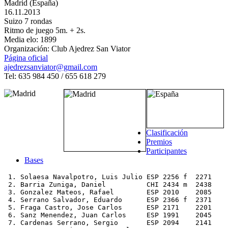
Madrid (España)
16.11.2013
Suizo 7 rondas
Ritmo de juego 5m. + 2s.
Media elo: 1899
Organización: Club Ajedrez San Viator
Página oficial
ajedrezsanviator@gmail.com
Tel: 635 984 450 / 655 618 279
Clasificación
Premios
Participantes
Bases
 1. Solaesa Navalpotro, Luis Julio ESP 2256 f  2271    
 2. Barria Zuniga, Daniel          CHI 2434 m  2438    
 3. Gonzalez Mateos, Rafael        ESP 2010    2085    
 4. Serrano Salvador, Eduardo      ESP 2366 f  2371    
 5. Fraga Castro, Jose Carlos      ESP 2171    2201    
 6. Sanz Menendez, Juan Carlos     ESP 1991    2045    
 7. Cardenas Serrano, Sergio       ESP 2094    2141    