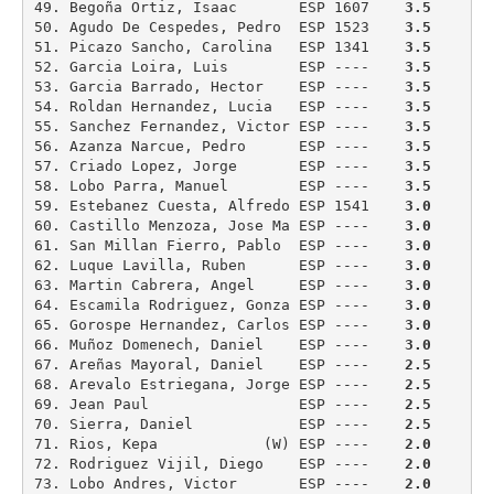
49. Begoña Ortiz, Isaac       ESP 1607    
3.5
50. Agudo De Cespedes, Pedro  ESP 1523    
3.5
51. Picazo Sancho, Carolina   ESP 1341    
3.5
52. Garcia Loira, Luis        ESP ----    
3.5
53. Garcia Barrado, Hector    ESP ----    
3.5
54. Roldan Hernandez, Lucia   ESP ----    
3.5
55. Sanchez Fernandez, Victor ESP ----    
3.5
56. Azanza Narcue, Pedro      ESP ----    
3.5
57. Criado Lopez, Jorge       ESP ----    
3.5
58. Lobo Parra, Manuel        ESP ----    
3.5
59. Estebanez Cuesta, Alfredo ESP 1541    
3.0
60. Castillo Menzoza, Jose Ma ESP ----    
3.0
61. San Millan Fierro, Pablo  ESP ----    
3.0
62. Luque Lavilla, Ruben      ESP ----    
3.0
63. Martin Cabrera, Angel     ESP ----    
3.0
64. Escamila Rodriguez, Gonza ESP ----    
3.0
65. Gorospe Hernandez, Carlos ESP ----    
3.0
66. Muñoz Domenech, Daniel    ESP ----    
3.0
67. Areñas Mayoral, Daniel    ESP ----    
2.5
68. Arevalo Estriegana, Jorge ESP ----    
2.5
69. Jean Paul                 ESP ----    
2.5
70. Sierra, Daniel            ESP ----    
2.5
71. Rios, Kepa            (W) ESP ----    
2.0
72. Rodriguez Vijil, Diego    ESP ----    
2.0
73. Lobo Andres, Victor       ESP ----    
2.0