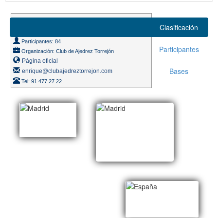
Suizo 8 rondas
Clasificación
Ritmo de juego 20m. + 5s.
Participantes: 84
Participantes
Organización: Club de Ajedrez Torrejón
Página oficial
Bases
enrique@clubajedreztorrejon.com
Tel: 91 477 27 22