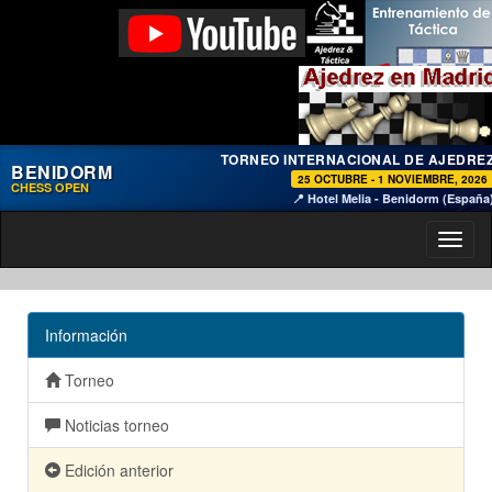
TORNEO INTERNACIONAL DE AJEDRE
BENIDORM
25 OCTUBRE - 1 NOVIEMBRE, 2026
CHESS OPEN
📍 Hotel Melia - Benidorm (España
Toggl
naviga
Información
Torneo
Noticias torneo
Edición anterior