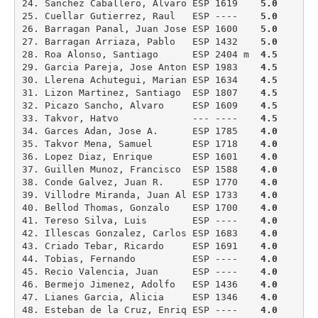
24. Sanchez Caballero, Alvaro ESP 1619    
5.0
25. Cuellar Gutierrez, Raul   ESP ----    
5.0
26. Barragan Panal, Juan Jose ESP 1600    
5.0
27. Barragan Arriaza, Pablo   ESP 1432    
5.0
28. Roa Alonso, Santiago      ESP 2404 m  
4.5
29. Garcia Pareja, Jose Anton ESP 1983    
4.5
30. Llerena Achutegui, Marian ESP 1634    
4.5
31. Lizon Martinez, Santiago  ESP 1807    
4.5
32. Picazo Sancho, Alvaro     ESP 1609    
4.5
33. Takvor, Hatvo             --- ----    
4.5
34. Garces Adan, Jose A.      ESP 1785    
4.0
35. Takvor Mena, Samuel       ESP 1718    
4.0
36. Lopez Diaz, Enrique       ESP 1601    
4.0
37. Guillen Munoz, Francisco  ESP 1588    
4.0
38. Conde Galvez, Juan R.     ESP 1770    
4.0
39. Villodre Miranda, Juan Al ESP 1733    
4.0
40. Bellod Thomas, Gonzalo    ESP 1700    
4.0
41. Tereso Silva, Luis        ESP ----    
4.0
42. Illescas Gonzalez, Carlos ESP 1683    
4.0
43. Criado Tebar, Ricardo     ESP 1691    
4.0
44. Tobias, Fernando          ESP ----    
4.0
45. Recio Valencia, Juan      ESP ----    
4.0
46. Bermejo Jimenez, Adolfo   ESP 1436    
4.0
47. Lianes Garcia, Alicia     ESP 1346    
4.0
48. Esteban de la Cruz, Enriq ESP ----    
4.0