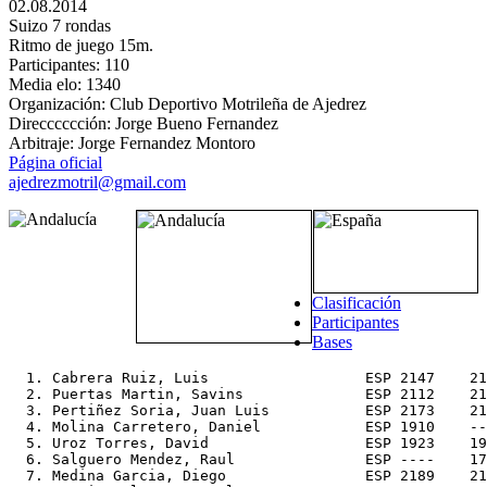
02.08.2014
Suizo 7 rondas
Ritmo de juego 15m.
Participantes: 110
Media elo: 1340
Organización: Club Deportivo Motrileña de Ajedrez
Direcccccción: Jorge Bueno Fernandez
Arbitraje: Jorge Fernandez Montoro
Página oficial
ajedrezmotril@gmail.com
Clasificación
Participantes
Bases
  1. Cabrera Ruiz, Luis                  ESP 2147    21
  2. Puertas Martin, Savins              ESP 2112    21
  3. Pertiñez Soria, Juan Luis           ESP 2173    21
  4. Molina Carretero, Daniel            ESP 1910    --
  5. Uroz Torres, David                  ESP 1923    19
  6. Salguero Mendez, Raul               ESP ----    17
  7. Medina Garcia, Diego                ESP 2189    21