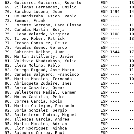
 68. Gutierrez Gutierrez, Roberto        ESP ----    13
 69. Villegas Fernandez, Emilio          ESP ----    10
 70. Sanchez Lucena, Juan                ESP 1494    14
 71. De Mendizabal Gijon, Pablo          ESP ----    11
 72. Sommer, Frank                       ESP ----    --
 73. Lorente Serrano, Lara Eloisa        ESP ----    11
 74. Cañadas Martin, Borja               ESP ----    10
 75. Llena Velarde, Virginia             ESP 1108    10
 76. Tiron, Robert Patrick               ESP ----    13
 77. Franco Gonzalez, Felix              ESP ----    --
 78. Posadas Bueno, Gerardo              ESP ----    --
 79. Subirats Delhom, Juan               ESP 1644    17
 80. Martin Istillarty, Javier           ESP ----    --
 81. Valdivia Khudiakova, Yulia          ESP ----    10
 82. Llera Molino, Pablo                 ESP ----    10
 83. Ortega Rigaud, Jose Maria           ESP ----    11
 84. Cañadas Salguero, Francisco         ESP ----    --
 85. Martin Morales, Fernando            ESP ----    10
 86. Abrisqueta Zudaire, Ines            ESP ----    --
 87. Soria Gonzalez, Oscar               ESP ----    --
 88. Ballesteros Padial, Carmen          ESP ----    --
 89. Motos Castillo, Pedro               ESP ----    --
 90. Correa Garcia, Rocio                ESP ----    --
 91. Martin Callejon, Fernando           ESP ----    --
 92. Soria Gonzalez, Sergio              ESP ----    --
 93. Ballesteros Padial, Miguel          ESP ----    --
 94. Illescas Garcia, Andrea             ESP ----    --
 95. Martin Morales, Adrian              ESP ----    --
 96. Llor Rodriguez, Ainhoa              ESP ----    --
 97. Salguero Correa, Raul               ESP ----    --