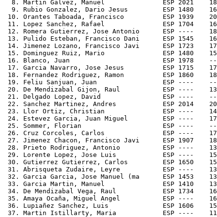
  8. Martin Galvez, Manuel               ESP 2021    18
  9. Rubio Gonzalez, Dario Jesus         ESP 1480    16
 10. Orantes Taboada, Francisco          ESP 1939    20
 11. Lopez Sanchez, Rafael               ESP 1704    16
 12. Romera Gutierrez, Jose Antonio      ESP ----    18
 13. Pulido Esteban, Francisco Dani      ESP 1545    16
 14. Jimenez Lozano, Francisco Javi      ESP 1723    17
 15. Dominguez Ruiz, Mario               ESP 1480    15
 16. Blanco, Juan                        ESP 1978    --
 17. Garcia Navarro, Jose Jesus          ESP 1715    17
 18. Fernandez Rodriguez, Ramon          ESP 1860    18
 19. Feliu Sanjuan, Juan                 ESP ----    --
 20. De Mendizabal Gijon, Raul           ESP ----    13
 21. Delgado Lopez, David                ESP ----    --
 22. Sanchez Martinez, Andres            ESP 2014    20
 23. Llor Ortiz, Christian               ESP ----    14
 24. Estevez Garcia, Juan Miguel         ESP ----    17
 25. Sommer, Florian                     ESP ----    --
 26. Cruz Corcoles, Carlos               ESP ----    17
 27. Jimenez Chacon, Francisco Javi      ESP 1907    18
 28. Prieto Rodriguez, Antonio           ESP ----    13
 29. Lorente Lopez, Jose Luis            ESP ----    15
 30. Gutierrez Gutierrez, Carlos         ESP 1650    15
 31. Abrisqueta Zudaire, Leyre           ESP ----    13
 32. Garcia Garcia, Jose Manuel (ma      ESP 1453    13
 33. Garcia Martin, Manuel               ESP 1410    13
 34. De Mendizabal Vega, Raul            ESP 1734    16
 35. Amaya Ocaña, Miguel Angel           ESP ----    16
 36. Lupiañez Sanchez, Luis              ESP 1606    15
 37. Martin Istillarty, Maria            ESP ----    11