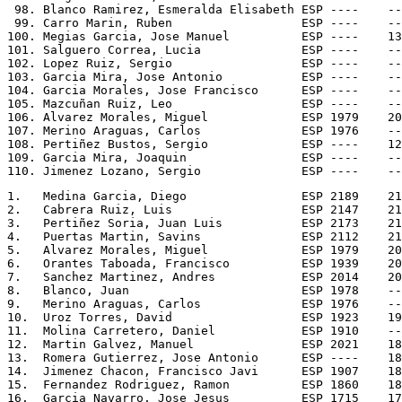
 98. Blanco Ramirez, Esmeralda Elisabeth ESP ----    --
 99. Carro Marin, Ruben                  ESP ----    --
100. Megias Garcia, Jose Manuel          ESP ----    13
101. Salguero Correa, Lucia              ESP ----    --
102. Lopez Ruiz, Sergio                  ESP ----    --
103. Garcia Mira, Jose Antonio           ESP ----    --
104. Garcia Morales, Jose Francisco      ESP ----    --
105. Mazcuñan Ruiz, Leo                  ESP ----    --
106. Alvarez Morales, Miguel             ESP 1979    20
107. Merino Araguas, Carlos              ESP 1976    --
108. Pertiñez Bustos, Sergio             ESP ----    12
109. Garcia Mira, Joaquin                ESP ----    --
1.   Medina Garcia, Diego                ESP 2189    21
2.   Cabrera Ruiz, Luis                  ESP 2147    21
3.   Pertiñez Soria, Juan Luis           ESP 2173    21
4.   Puertas Martin, Savins              ESP 2112    21
5.   Alvarez Morales, Miguel             ESP 1979    20
6.   Orantes Taboada, Francisco          ESP 1939    20
7.   Sanchez Martinez, Andres            ESP 2014    20
8.   Blanco, Juan                        ESP 1978    --
9.   Merino Araguas, Carlos              ESP 1976    --
10.  Uroz Torres, David                  ESP 1923    19
11.  Molina Carretero, Daniel            ESP 1910    --
12.  Martin Galvez, Manuel               ESP 2021    18
13.  Romera Gutierrez, Jose Antonio      ESP ----    18
14.  Jimenez Chacon, Francisco Javi      ESP 1907    18
15.  Fernandez Rodriguez, Ramon          ESP 1860    18
16.  Garcia Navarro, Jose Jesus          ESP 1715    17