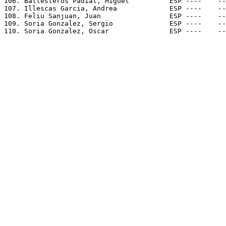
106. Ballesteros Padial, Miguel          ESP ----    --
107. Illescas Garcia, Andrea             ESP ----    --
108. Feliu Sanjuan, Juan                 ESP ----    --
109. Soria Gonzalez, Sergio              ESP ----    --