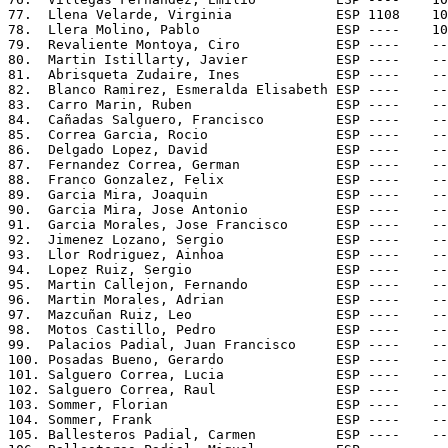
77.  Llena Velarde, Virginia             ESP 1108    10
78.  Llera Molino, Pablo                 ESP ----    10
79.  Revaliente Montoya, Ciro            ESP ----    --
80.  Martin Istillarty, Javier           ESP ----    --
81.  Abrisqueta Zudaire, Ines            ESP ----    --
82.  Blanco Ramirez, Esmeralda Elisabeth ESP ----    --
83.  Carro Marin, Ruben                  ESP ----    --
84.  Cañadas Salguero, Francisco         ESP ----    --
85.  Correa Garcia, Rocio                ESP ----    --
86.  Delgado Lopez, David                ESP ----    --
87.  Fernandez Correa, German            ESP ----    --
88.  Franco Gonzalez, Felix              ESP ----    --
89.  Garcia Mira, Joaquin                ESP ----    --
90.  Garcia Mira, Jose Antonio           ESP ----    --
91.  Garcia Morales, Jose Francisco      ESP ----    --
92.  Jimenez Lozano, Sergio              ESP ----    --
93.  Llor Rodriguez, Ainhoa              ESP ----    --
94.  Lopez Ruiz, Sergio                  ESP ----    --
95.  Martin Callejon, Fernando           ESP ----    --
96.  Martin Morales, Adrian              ESP ----    --
97.  Mazcuñan Ruiz, Leo                  ESP ----    --
98.  Motos Castillo, Pedro               ESP ----    --
99.  Palacios Padial, Juan Francisco     ESP ----    --
100. Posadas Bueno, Gerardo              ESP ----    --
101. Salguero Correa, Lucia              ESP ----    --
102. Salguero Correa, Raul               ESP ----    --
103. Sommer, Florian                     ESP ----    --
104. Sommer, Frank                       ESP ----    --
105. Ballesteros Padial, Carmen          ESP ----    --