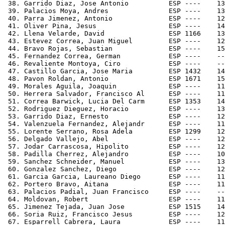
 38. Garrido Diaz, Jose Antonio          ESP ----    13
 39. Palacios Moya, Andres               ESP ----    13
 40. Parra Jimenez, Antonio              ESP ----    12
 41. Oliver Pina, Jesus                  ESP ----    14
 42. Llena Velarde, David                ESP 1166    13
 43. Estevez Correa, Juan Miguel         ESP ----    12
 44. Bravo Rojas, Sebastian              ESP ----    15
 45. Fernandez Correa, German            ESP ----    --
 46. Revaliente Montoya, Ciro            ESP ----    --
 47. Castillo Garcia, Jose Maria         ESP 1432    14
 48. Pavon Roldan, Antonio               ESP 1671    15
 49. Morales Aguila, Joaquin             ESP ----    11
 50. Herrera Salvador, Francisco Al      ESP ----    11
 51. Correa Barwick, Lucia Del Carm      ESP 1353    14
 52. Rodriguez Dieguez, Horacio          ESP ----    13
 53. Garrido Diaz, Ernesto               ESP ----    12
 54. Valenzuela Fernandez, Alejandr      ESP ----    11
 55. Lorente Serrano, Rosa Adela         ESP 1299    12
 56. Delgado Vallejo, Abel               ESP ----    12
 57. Jodar Carrascosa, Hipolito          ESP ----    12
 58. Padilla Cherrez, Alejandro          ESP ----    10
 59. Sanchez Schneider, Manuel           ESP ----    13
 60. Gonzalez Sanchez, Diego             ESP ----    12
 61. Garcia Garcia, Laureano Diego       ESP ----    11
 62. Portero Bravo, Aitana               ESP ----    11
 63. Palacios Padial, Juan Francisco     ESP ----    --
 64. Moldovan, Robert                    ESP ----    11
 65. Jimenez Tejada, Juan Jose           ESP 1515    14
 66. Soria Ruiz, Francisco Jesus         ESP ----    12
 67. Esparrell Cabrera, Laura            ESP ----    11