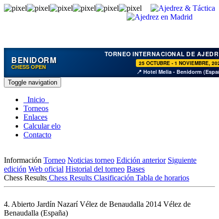
TORNEO INTERNACIONAL DE AJEDR
BENIDORM
25 OCTUBRE - 1 NOVIEMBRE, 20
CHESS OPEN
📍 Hotel Melia - Benidorm (Espa
Toggle navigation
Inicio
Torneos
Enlaces
Calcular elo
Contacto
Información
Torneo
Noticias torneo
Edición anterior
Siguiente
edición
Web oficial
Historial del torneo
Bases
Chess Results
Chess Results
Clasificación
Tabla de horarios
4. Abierto Jardín Nazarí Vélez de Benaudalla 2014
Vélez de
Benaudalla (España)