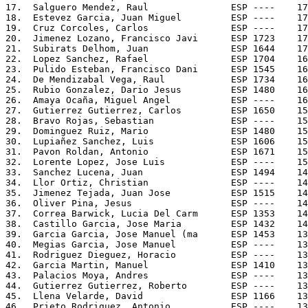
17.  Salguero Mendez, Raul               ESP ----    17
18.  Estevez Garcia, Juan Miguel         ESP ----    17
19.  Cruz Corcoles, Carlos               ESP ----    17
20.  Jimenez Lozano, Francisco Javi      ESP 1723    17
21.  Subirats Delhom, Juan               ESP 1644    17
22.  Lopez Sanchez, Rafael               ESP 1704    16
23.  Pulido Esteban, Francisco Dani      ESP 1545    16
24.  De Mendizabal Vega, Raul            ESP 1734    16
25.  Rubio Gonzalez, Dario Jesus         ESP 1480    16
26.  Amaya Ocaña, Miguel Angel           ESP ----    16
27.  Gutierrez Gutierrez, Carlos         ESP 1650    15
28.  Bravo Rojas, Sebastian              ESP ----    15
29.  Dominguez Ruiz, Mario               ESP 1480    15
30.  Lupiañez Sanchez, Luis              ESP 1606    15
31.  Pavon Roldan, Antonio               ESP 1671    15
32.  Lorente Lopez, Jose Luis            ESP ----    15
33.  Sanchez Lucena, Juan                ESP 1494    14
34.  Llor Ortiz, Christian               ESP ----    14
35.  Jimenez Tejada, Juan Jose           ESP 1515    14
36.  Oliver Pina, Jesus                  ESP ----    14
37.  Correa Barwick, Lucia Del Carm      ESP 1353    14
38.  Castillo Garcia, Jose Maria         ESP 1432    14
39.  Garcia Garcia, Jose Manuel (ma      ESP 1453    13
40.  Megias Garcia, Jose Manuel          ESP ----    13
41.  Rodriguez Dieguez, Horacio          ESP ----    13
42.  Garcia Martin, Manuel               ESP 1410    13
43.  Palacios Moya, Andres               ESP ----    13
44.  Gutierrez Gutierrez, Roberto        ESP ----    13
45.  Llena Velarde, David                ESP 1166    13
46.  Prieto Rodriguez, Antonio           ESP ----    13