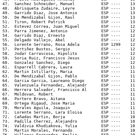
47.  Sanchez Schneider, Manuel           ESP ----    13
48.  Abrisqueta Zudaire, Leyre           ESP ----    13
49.  Garrido Diaz, Jose Antonio          ESP ----    13
50.  De Mendizabal Gijon, Raul           ESP ----    13
51.  Tiron, Robert Patrick               ESP ----    13
52.  Estevez Correa, Juan Miguel         ESP ----    12
53.  Parra Jimenez, Antonio              ESP ----    12
54.  Garrido Diaz, Ernesto               ESP ----    12
55.  Delgado Vallejo, Abel               ESP ----    12
56.  Lorente Serrano, Rosa Adela         ESP 1299    12
57.  Pertiñez Bustos, Sergio             ESP ----    12
58.  Jodar Carrascosa, Hipolito          ESP ----    12
59.  Soria Ruiz, Francisco Jesus         ESP ----    12
60.  Gonzalez Sanchez, Diego             ESP ----    12
61.  Esparrell Cabrera, Laura            ESP ----    11
62.  Martin Istillarty, Maria            ESP ----    11
63.  De Mendizabal Gijon, Pablo          ESP ----    11
64.  Garcia Garcia, Laureano Diego       ESP ----    11
65.  Valenzuela Fernandez, Alejandr      ESP ----    11
66.  Herrera Salvador, Francisco Al      ESP ----    11
67.  Moldovan, Robert                    ESP ----    11
68.  Portero Bravo, Aitana               ESP ----    11
69.  Ortega Rigaud, Jose Maria           ESP ----    11
70.  Morales Aguila, Joaquin             ESP ----    11
71.  Lorente Serrano, Lara Eloisa        ESP ----    11
72.  Cañadas Martin, Borja               ESP ----    10
73.  Padilla Cherrez, Alejandro          ESP ----    10
74.  Valdivia Khudiakova, Yulia          ESP ----    10
75.  Martin Morales, Fernando            ESP ----    10
76.  Villegas Fernandez, Emilio          ESP ----    10