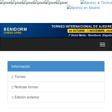
TORNEO INTERNACIONAL DE AJEDRE
BENIDORM
25 OCTUBRE - 1 NOVIEMBRE, 202
CHESS OPEN
📍 Hotel Melia - Benidorm (Españ
Toggl
naviga
Información
Torneo
Noticias torneo
Edición anterior