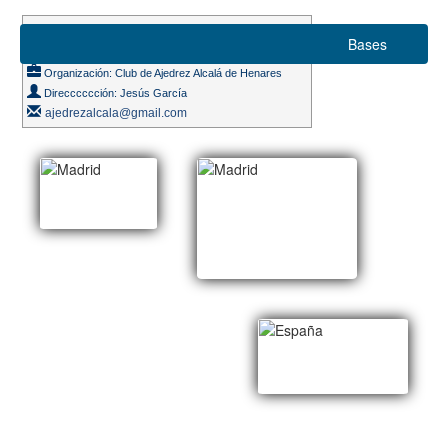
Suizo 6 rondas
Bases
Ritmo de juego 12m. + 5s.
Organización: Club de Ajedrez Alcalá de Henares
Direcccccción: Jesús García
ajedrezalcala@gmail.com