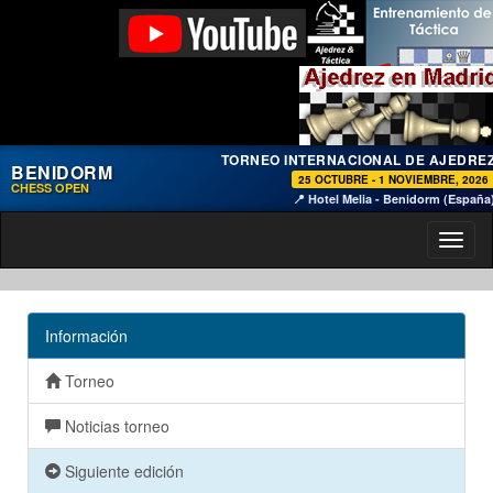
TORNEO INTERNACIONAL DE AJEDRE
BENIDORM
25 OCTUBRE - 1 NOVIEMBRE, 2026
CHESS OPEN
📍 Hotel Melia - Benidorm (España
Toggl
naviga
Información
Torneo
Noticias torneo
Siguiente edición