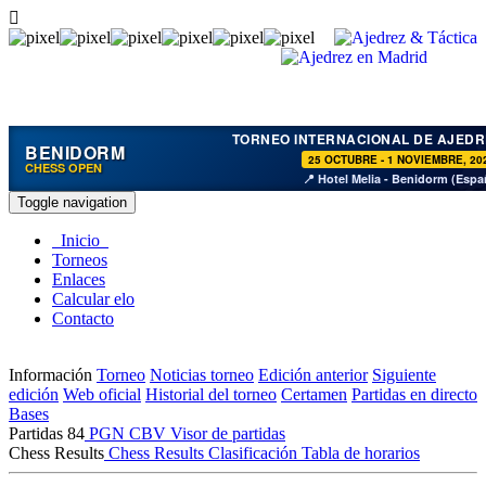
TORNEO INTERNACIONAL DE AJEDR
BENIDORM
25 OCTUBRE - 1 NOVIEMBRE, 20
CHESS OPEN
📍 Hotel Melia - Benidorm (Espa
Toggle navigation
Inicio
Torneos
Enlaces
Calcular elo
Contacto
Información
Torneo
Noticias torneo
Edición anterior
Siguiente
edición
Web oficial
Historial del torneo
Certamen
Partidas en directo
Bases
Partidas
84
PGN
CBV
Visor de partidas
Chess Results
Chess Results
Clasificación
Tabla de horarios