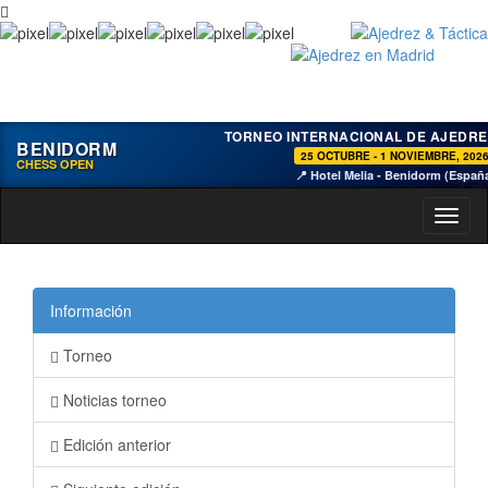
TORNEO INTERNACIONAL DE AJEDRE
BENIDORM
25 OCTUBRE - 1 NOVIEMBRE, 202
CHESS OPEN
📍 Hotel Melia - Benidorm (Españ
Toggl
naviga
Información
Torneo
Noticias torneo
Edición anterior