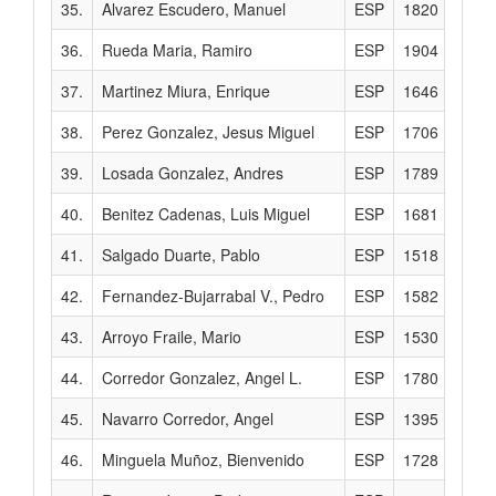
35.
Alvarez Escudero, Manuel
ESP
1820
36.
Rueda Maria, Ramiro
ESP
1904
37.
Martinez Miura, Enrique
ESP
1646
38.
Perez Gonzalez, Jesus Miguel
ESP
1706
39.
Losada Gonzalez, Andres
ESP
1789
40.
Benitez Cadenas, Luis Miguel
ESP
1681
41.
Salgado Duarte, Pablo
ESP
1518
42.
Fernandez-Bujarrabal V., Pedro
ESP
1582
43.
Arroyo Fraile, Mario
ESP
1530
44.
Corredor Gonzalez, Angel L.
ESP
1780
45.
Navarro Corredor, Angel
ESP
1395
46.
Minguela Muñoz, Bienvenido
ESP
1728