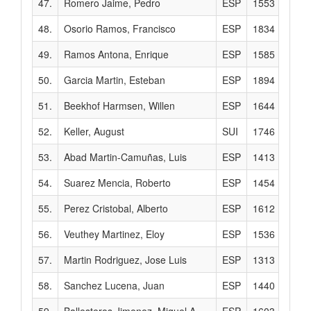
47.
Romero Jaime, Pedro
ESP
1553
48.
Osorio Ramos, Francisco
ESP
1834
49.
Ramos Antona, Enrique
ESP
1585
50.
Garcia Martin, Esteban
ESP
1894
51.
Beekhof Harmsen, Willen
ESP
1644
52.
Keller, August
SUI
1746
53.
Abad Martin-Camuñas, Luis
ESP
1413
54.
Suarez Mencia, Roberto
ESP
1454
55.
Perez Cristobal, Alberto
ESP
1612
56.
Veuthey Martinez, Eloy
ESP
1536
57.
Martin Rodriguez, Jose Luis
ESP
1313
58.
Sanchez Lucena, Juan
ESP
1440
59.
Ballesteros Jimenez, Miguel A.
ESP
1603