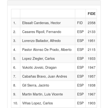
FIDE
1.
Elissalt Cardenas, Hector
FID
2358
m
2.
Casares Ripoll, Fernando
ESP
2133
3.
Lorenzo Bailador, Alfredo
ESP
1951
4.
Pastor Alonso De Prado, Alberto
ESP
2115
5.
Lopez Ziegler, Carlos
ESP
1933
6.
Vukotic Jovsic, Dragan
ESP
1947
7.
Cabañas Bravo, Juan Andres
ESP
1957
8.
Gil Sierra, Jacinto
ESP
1938
9.
Martin Martin, Luis Vicente
ESP
1967
10.
Viñas Lopez, Carlos
ESP
1903