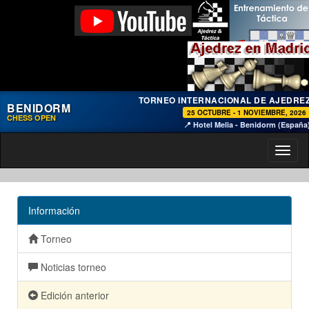
TORNEO INTERNACIONAL DE AJEDRE
BENIDORM
25 OCTUBRE - 1 NOVIEMBRE, 2026
CHESS OPEN
📍 Hotel Melia - Benidorm (España
Toggl
naviga
Información
Torneo
Noticias torneo
Edición anterior