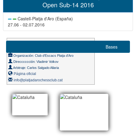
Open Sub-14 2016
Castell-Platja d'Aro (España)
27.06 - 02.07.2016
Suizo 9 rondas
Bases
Ritmo de juego 90m. + 30s.
Organización: Club d'Escacs Platja d'Aro
Direcccccción: Vladimir Volkov
Arbitraje: Carlos Salgado Allaria
Página oficial
info@platjadarochessclub.cat