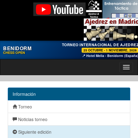
TORNEO INTERNACIONAL DE AJEDRE
BENIDORM
25 OCTUBRE - 1 NOVIEMBRE, 2026
CHESS OPEN
📍 Hotel Melia - Benidorm (España
Toggl
naviga
Información
Torneo
Noticias torneo
Siguiente edición