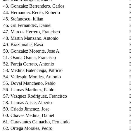
43.
Gonzalez Berrendero, Carlos
44.
Hernandez Recio, Roberto
45.
Stefanescu, Iulian
46.
Gil Fernandez, Daniel
47.
Marcos Herrero, Francisco
48.
Martin Manzano, Antonio
49.
Braziunaite, Rasa
50.
Gonzalez Morente, Jose A
51.
Osuna Osuna, Francisco
52.
Pareja Cerrato, Antonio
53.
Medina Balenciaga, Patricio
54.
Vallespin Morales, Antonio
55.
Doval Mancheno, Pablo
56.
Llamas Martinez, Pablo
57.
Vazquez Rodriguez, Francisco
58.
Llamas Aliste, Alberto
59.
Criado Jimenez, Jose
60.
Chaves Medina, Daniel
61.
Caravantes Camacho, Fernando
62.
Ortega Morales, Pedro