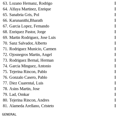
63.
Lozano Hernanz, Rodrigo
64.
Alfaya Martinez, Enrique
65.
Sanabria Gris, Pol
66.
Karunanithi,Bharath
67.
Garcia Lopez, Fernando
68.
Enriquez Pastor, Jorge
69.
Martin Rodriguez, Jose Luis
70.
Sanz Salvador, Alberto
71.
Rodriguez Municio, Carmen
72.
Ojosnegros Martin, Angel
73.
Rodriguez Bernal, Herman
74.
Garcia Minguez, Antonio
75.
Tejerina Rincon, Pablo
76.
Gonzalo Casero, Pablo
77.
Diez Cuarental, Luis
78.
Asins Martin, Jose
79.
Lad, Omkar
80.
Tejerina Rincon, Andres
81.
Alameda Arellano, Cristeto
GENERAL
