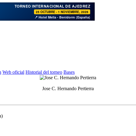
♞
TORNEO INTERNACIONAL DE AJEDREZ
25 OCTUBRE - 1 NOVIEMBRE, 2026
📍 Hotel Melia - Benidorm (España)
n
Web oficial
Historial del torneo
Bases
Jose C. Hernando Pertierra
a)