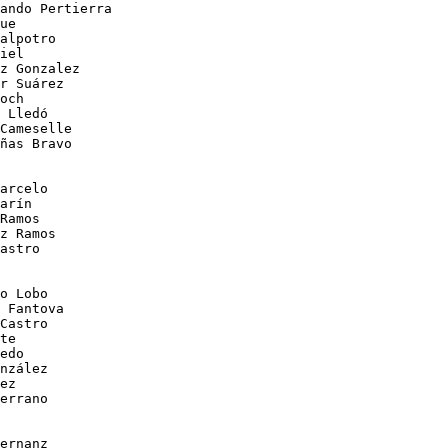
ando Pertierra

ue

alpotro

iel

z Gonzalez

r Suárez

och

 Lledó

Cameselle

ñas Bravo

arcelo

arín

Ramos

z Ramos

astro

o Lobo

 Fantova

Castro

te

edo

nzález

ez

errano

ernanz
