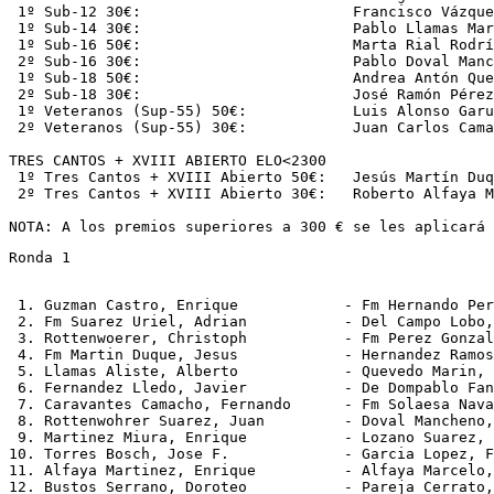
 1º Sub-12 30€:                        Francisco Vázque
 1º Sub-14 30€:                        Pablo Llamas Mar
 1º Sub-16 50€:                        Marta Rial Rodrí
 2º Sub-16 30€:                        Pablo Doval Manc
 1º Sub-18 50€:                        Andrea Antón Que
 2º Sub-18 30€:                        José Ramón Pérez
 1º Veteranos (Sup-55) 50€:            Luis Alonso Garu
 2º Veteranos (Sup-55) 30€:            Juan Carlos Cama
TRES CANTOS + XVIII ABIERTO ELO<2300

 1º Tres Cantos + XVIII Abierto 50€:   Jesús Martín Duq
 2º Tres Cantos + XVIII Abierto 30€:   Roberto Alfaya M
Ronda 1
 1. Guzman Castro, Enrique            - Fm Hernando Per
 2. Fm Suarez Uriel, Adrian           - Del Campo Lobo,
 3. Rottenwoerer, Christoph           - Fm Perez Gonzal
 4. Fm Martin Duque, Jesus            - Hernandez Ramos
 5. Llamas Aliste, Alberto            - Quevedo Marin, 
 6. Fernandez Lledo, Javier           - De Dompablo Fan
 7. Caravantes Camacho, Fernando      - Fm Solaesa Nava
 8. Rottenwohrer Suarez, Juan         - Doval Mancheno,
 9. Martinez Miura, Enrique           - Lozano Suarez, 
10. Torres Bosch, Jose F.             - Garcia Lopez, F
11. Alfaya Martinez, Enrique          - Alfaya Marcelo,
12. Bustos Serrano, Doroteo           - Pareja Cerrato,