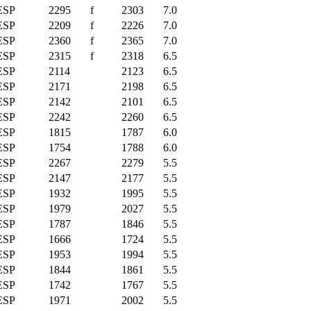
ESP
2295
f
2303
7.0
ESP
2209
f
2226
7.0
ESP
2360
f
2365
7.0
ESP
2315
f
2318
6.5
ESP
2114
2123
6.5
ESP
2171
2198
6.5
ESP
2142
2101
6.5
ESP
2242
2260
6.5
ESP
1815
1787
6.0
ESP
1754
1788
6.0
ESP
2267
2279
5.5
ESP
2147
2177
5.5
ESP
1932
1995
5.5
ESP
1979
2027
5.5
ESP
1787
1846
5.5
ESP
1666
1724
5.5
ESP
1953
1994
5.5
ESP
1844
1861
5.5
ESP
1742
1767
5.5
ESP
1971
2002
5.5