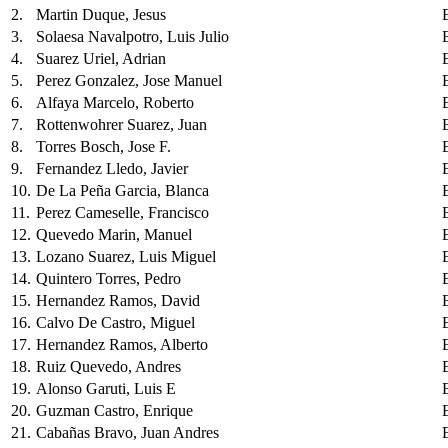
2.
Martin Duque, Jesus
3.
Solaesa Navalpotro, Luis Julio
4.
Suarez Uriel, Adrian
5.
Perez Gonzalez, Jose Manuel
6.
Alfaya Marcelo, Roberto
7.
Rottenwohrer Suarez, Juan
8.
Torres Bosch, Jose F.
9.
Fernandez Lledo, Javier
10.
De La Peña Garcia, Blanca
11.
Perez Cameselle, Francisco
12.
Quevedo Marin, Manuel
13.
Lozano Suarez, Luis Miguel
14.
Quintero Torres, Pedro
15.
Hernandez Ramos, David
16.
Calvo De Castro, Miguel
17.
Hernandez Ramos, Alberto
18.
Ruiz Quevedo, Andres
19.
Alonso Garuti, Luis E
20.
Guzman Castro, Enrique
21.
Cabañas Bravo, Juan Andres