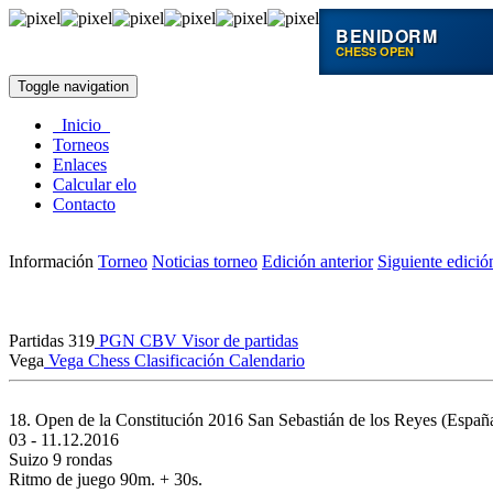
BENIDORM
CHESS OPEN
Toggle navigation
Inicio
Torneos
Enlaces
Calcular elo
Contacto
Información
Torneo
Noticias torneo
Edición anterior
Siguiente edició
Partidas
319
PGN
CBV
Visor de partidas
Vega
Vega Chess
Clasificación
Calendario
18. Open de la Constitución 2016
San Sebastián de los Reyes (Españ
03 - 11.12.2016
Suizo 9 rondas
Ritmo de juego 90m. + 30s.