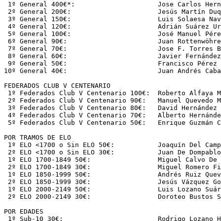
 1º General 400€*:                     Jose Carlos Hern
 2º General 200€:                      Jesús Martín Duq
 3º General 150€:                      Luis Solaesa Nav
 4º General 120€:                      Adrián Suárez Ur
 5º General 100€:                      José Manuel Pére
 6º General 90€:                       Juan Rottenwöhre
 7º General 70€:                       Jose F. Torres B
 8º General 60€:                       Javier Fernández
 9º General 50€:                       Francisco Pérez 
10º General 40€:                       Juan Andrés Caba
FEDERADOS CLUB V CENTENARIO

 1º Federados Club V Centenario 100€:  Roberto Alfaya M
 2º Federados Club V Centenario 90€:   Manuel Quevedo M
 3º Federados Club V Centenario 80€:   David Hernández 
 4º Federados Club V Centenario 70€:   Alberto Hernánde
 5º Federados Club V Centenario 50€:   Enrique Guzmán C
POR TRAMOS DE ELO

 1º ELO <1700 o Sin ELO 50€:           Joaquín Del Camp
 2º ELO <1700 o Sin ELO 30€:           Juan De Dompablo
 1º ELO 1700-1849 50€:                 Miguel Calvo De 
 2º ELO 1700-1849 30€:                 Miguel Romero Fi
 1º ELO 1850-1999 50€:                 Andrés Ruiz Quev
 2º ELO 1850-1999 30€:                 Jesús Vázquez Go
 1º ELO 2000-2149 50€:                 Luis Lozano Suár
 2º ELO 2000-2149 30€:                 Doroteo Bustos S
POR EDADES

 1º Sub-10 30€:                        Rodrigo Lozano H