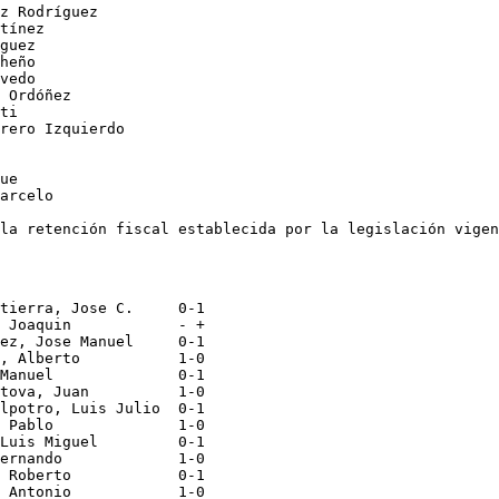
z Rodríguez

tínez

guez

heño

vedo

 Ordóñez

ti

rero Izquierdo

ue

arcelo

tierra, Jose C.     0-1

 Joaquin            - +

ez, Jose Manuel     0-1

, Alberto           1-0

Manuel              0-1

tova, Juan          1-0

lpotro, Luis Julio  0-1

 Pablo              1-0

Luis Miguel         0-1

ernando             1-0

 Roberto            0-1

 Antonio            1-0
