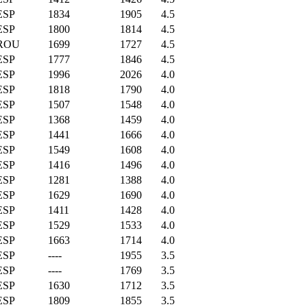
ESP
1834
1905
4.5
ESP
1800
1814
4.5
ROU
1699
1727
4.5
ESP
1777
1846
4.5
ESP
1996
2026
4.0
ESP
1818
1790
4.0
ESP
1507
1548
4.0
ESP
1368
1459
4.0
ESP
1441
1666
4.0
ESP
1549
1608
4.0
ESP
1416
1496
4.0
ESP
1281
1388
4.0
ESP
1629
1690
4.0
ESP
1411
1428
4.0
ESP
1529
1533
4.0
ESP
1663
1714
4.0
ESP
----
1955
3.5
ESP
----
1769
3.5
ESP
1630
1712
3.5
ESP
1809
1855
3.5