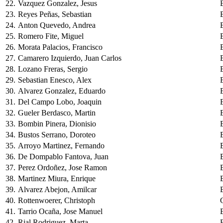
22.
Vazquez Gonzalez, Jesus
23.
Reyes Peñas, Sebastian
24.
Anton Quevedo, Andrea
25.
Romero Fite, Miguel
26.
Morata Palacios, Francisco
27.
Camarero Izquierdo, Juan Carlos
28.
Lozano Freras, Sergio
29.
Sebastian Enesco, Alex
30.
Alvarez Gonzalez, Eduardo
31.
Del Campo Lobo, Joaquin
32.
Gueler Berdasco, Martin
33.
Bombin Pinera, Dionisio
34.
Bustos Serrano, Doroteo
35.
Arroyo Martinez, Fernando
36.
De Dompablo Fantova, Juan
37.
Perez Ordoñez, Jose Ramon
38.
Martinez Miura, Enrique
39.
Alvarez Abejon, Amilcar
40.
Rottenwoerer, Christoph
41.
Tarrio Ocaña, Jose Manuel
42.
Rial Rodriguez, Marta