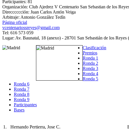
Participantes: 81
Organización: Club Ajedrez V Centenario San Sebastian de los Reye
Direcccccción: Juan Carlos Antón Veiga
Arbitraje: Antonio González Tedín
Página oficial
vcentenariossreyes@gmail.com
Tel: 616 573 059
Lugar: Av. Baunatal, 18 (anexo) - 28701 San Sebastián de los Reyes 
Clasificación
Premios
Ronda 1
Ronda 2
Ronda 3
Ronda 4
Ronda 5
Ronda 6
Ronda 7
Ronda 8
Ronda 9
Participantes
Bases
1.
Hernando Pertierra, Jose C.