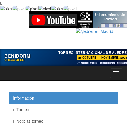
TORNEO INTERNACIONAL DE AJEDRE
BENIDORM
25 OCTUBRE - 1 NOVIEMBRE, 202
CHESS OPEN
📍 Hotel Melia - Benidorm (Españ
Toggl
naviga
Información
Torneo
Noticias torneo