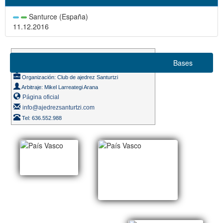
Santurce (España)
11.12.2016
Suizo 6 rondas
Bases
Ritmo de juego 15 m.
Organización: Club de ajedrez Santurtzi
Arbitraje: Mikel Larreategi Arana
Página oficial
info@ajedrezsanturtzi.com
Tel: 636.552.988