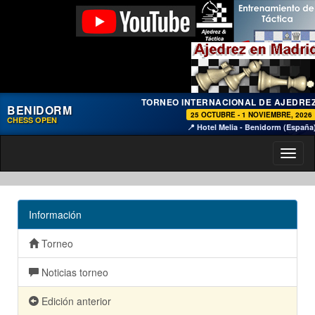
TORNEO INTERNACIONAL DE AJEDRE
BENIDORM
25 OCTUBRE - 1 NOVIEMBRE, 2026
CHESS OPEN
📍 Hotel Melia - Benidorm (España
Toggl
naviga
Información
Torneo
Noticias torneo
Edición anterior