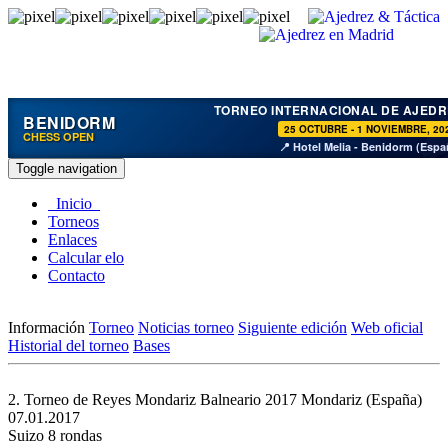
TORNEO INTERNACIONAL DE AJEDR
BENIDORM
25 OCTUBRE - 1 NOVIEMBRE, 20
CHESS OPEN
📍 Hotel Melia - Benidorm (Espa
Toggle navigation
Inicio
Torneos
Enlaces
Calcular elo
Contacto
Información
Torneo
Noticias torneo
Siguiente edición
Web oficial
Historial del torneo
Bases
2. Torneo de Reyes Mondariz Balneario 2017
Mondariz (España)
07.01.2017
Suizo 8 rondas