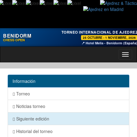
TORNEO INTERNACIONAL DE AJEDRE
BENIDORM
25 OCTUBRE - 1 NOVIEMBRE, 2026
CHESS OPEN
📍 Hotel Melia - Benidorm (España
Toggl
naviga
Información
Torneo
Noticias torneo
Siguiente edición
Historial del torneo