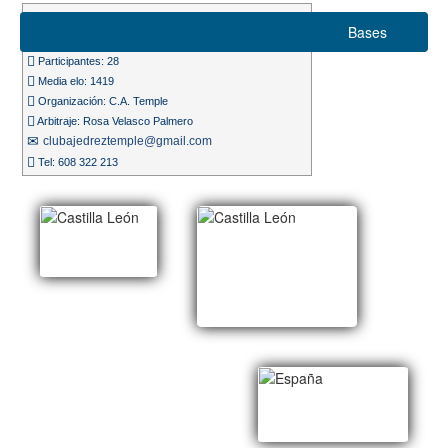
Suizo 7 rondas
Bases
Ritmo de juego 20m. + 3s.
Participantes: 28
Media elo: 1419
Organización: C.A. Temple
Arbitraje: Rosa Velasco Palmero
clubajedreztemple@gmail.com
Tel: 608 322 213