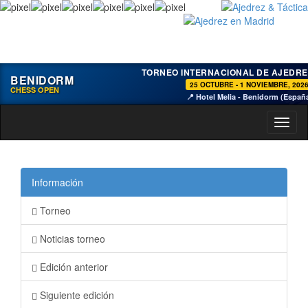
TORNEO INTERNACIONAL DE AJEDRE
BENIDORM
25 OCTUBRE - 1 NOVIEMBRE, 202
CHESS OPEN
📍 Hotel Melia - Benidorm (Españ
Toggl
naviga
Información
Torneo
Noticias torneo
Edición anterior
Siguiente edición