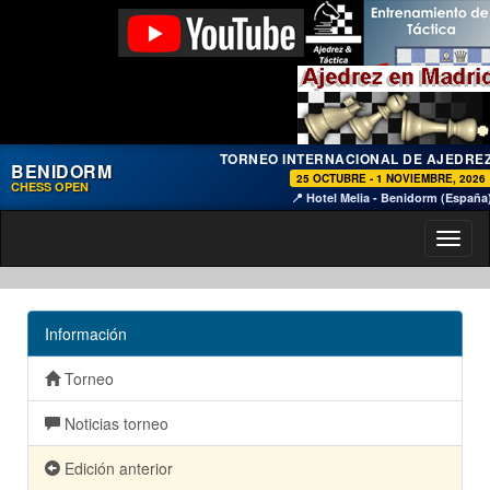
TORNEO INTERNACIONAL DE AJEDRE
BENIDORM
25 OCTUBRE - 1 NOVIEMBRE, 2026
CHESS OPEN
📍 Hotel Melia - Benidorm (España
Toggl
naviga
Información
Torneo
Noticias torneo
Edición anterior