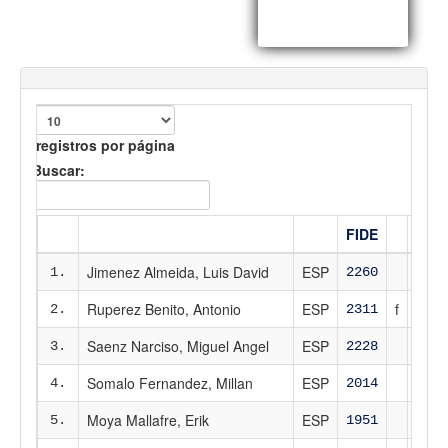
registros por página
Buscar:
FIDE
FED
Jimenez Almeida, Luis David
ESP
1.
2260
225
Ruperez Benito, Antonio
ESP
f
2.
2311
230
Saenz Narciso, Miguel Angel
ESP
3.
2228
220
Somalo Fernandez, Millan
ESP
4.
2014
204
Moya Mallafre, Erik
ESP
5.
1951
196