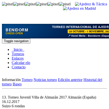
TORNEO INTERNACIONAL DE AJEDR
BENIDORM
25 OCTUBRE - 1 NOVIEMBRE, 20
CHESS OPEN
📍 Hotel Melia - Benidorm (Espa
Toggle navigation
Inicio
Torneos
Enlaces
Calcular elo
Contacto
Información
Torneo
Noticias torneo
Edición anterior
Historial del
torneo
Bases
13. Torneo Juvenil Villa de Almazán 2017
Almazán (España)
16.12.2017
Suizo 6 rondas