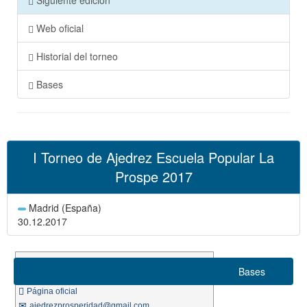
Siguiente edición
Web oficial
Historial del torneo
Bases
I Torneo de Ajedrez Escuela Popular La
Prospe 2017
Madrid (España)
30.12.2017
Suizo 7 rondas
Bases
Ritmo de juego 10m. + 10s.
Página oficial
ajedrezprosperidad@gmail.com