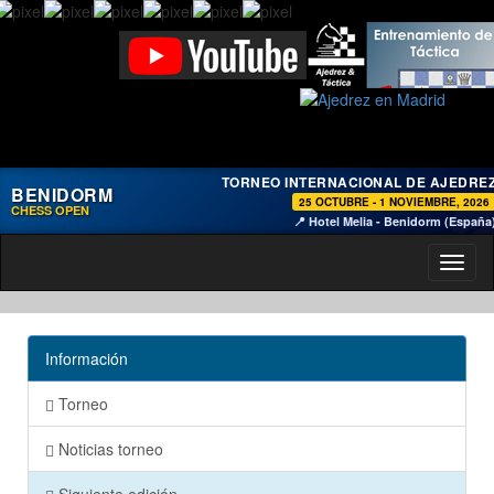
TORNEO INTERNACIONAL DE AJEDRE
BENIDORM
25 OCTUBRE - 1 NOVIEMBRE, 2026
CHESS OPEN
📍 Hotel Melia - Benidorm (España
Toggl
naviga
Información
Torneo
Noticias torneo