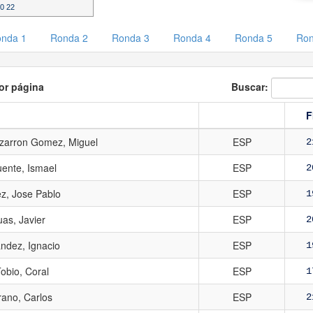
50 22
nda 1
Ronda 2
Ronda 3
Ronda 4
Ronda 5
Ron
or página
Buscar:
F
arron Gomez, Miguel
ESP
2
ente, Ismael
ESP
2
z, Jose Pablo
ESP
1
as, Javier
ESP
2
ndez, Ignacio
ESP
1
obio, Coral
ESP
1
rano, Carlos
ESP
2