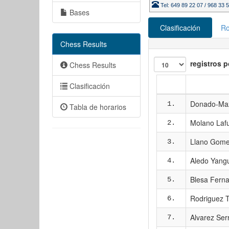
Tel: 649 89 22 07 / 968 33 
Bases
Clasificación
Ro
Chess Results
registros p
Chess Results
Clasificación
Donado-Maz
1.
Tabla de horarios
Molano Lafu
2.
Llano Gome
3.
Aledo Yangu
4.
Blesa Ferna
5.
Rodriguez T
6.
Alvarez Ser
7.