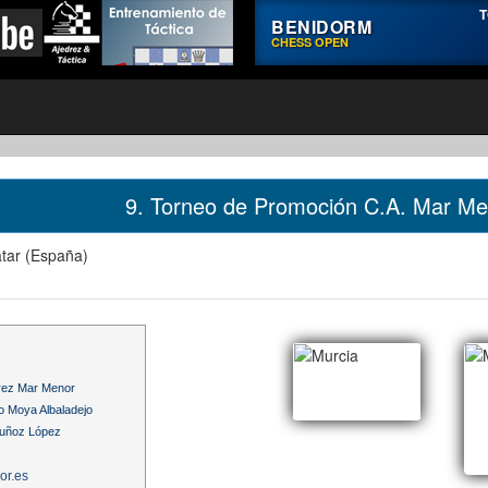
T
BENIDORM
CHESS OPEN
9. Torneo de Promoción C.A. Mar M
tar (España)
drez Mar Menor
o Moya Albaladejo
Muñoz López
or.es