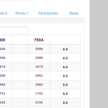
da 6
Ronda 7
Participantes
Bases
IDE
FEDA
6.0
104
2099
6.0
068
2086
6.0
973
1973
5.5
056
2051
5.5
993
1982
5.5
751
1702
5.0
192
2191