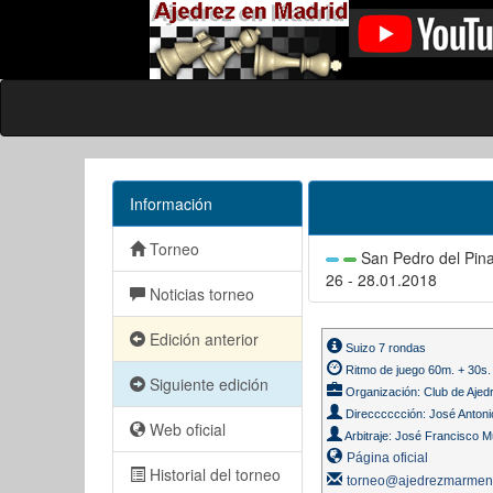
Información
Torneo
San Pedro del Pina
26 - 28.01.2018
Noticias torneo
Edición anterior
Suizo 7 rondas
Ritmo de juego 60m. + 30s.
Siguiente edición
Organización: Club de Aje
Direcccccción: José Antoni
Web oficial
Arbitraje: José Francisco 
Página oficial
Historial del torneo
torneo@ajedrezmarmen