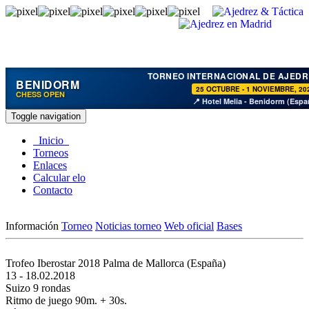
TORNEO INTERNACIONAL DE AJEDR
BENIDORM
25 OCTUBRE - 1 NOVIEMBRE, 20
CHESS OPEN
📍 Hotel Melia - Benidorm (Espa
Toggle navigation
Inicio
Torneos
Enlaces
Calcular elo
Contacto
Información
Torneo
Noticias torneo
Web oficial
Bases
Trofeo Iberostar 2018
Palma de Mallorca (España)
13 - 18.02.2018
Suizo 9 rondas
Ritmo de juego 90m. + 30s.