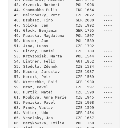
 43. Grzesik, Norbert       POL 1996    ----    4.5
 44. Shanmukha Pulli        IND 1654    ----    4.5
 45. Malinovsky, Petr       CZE 2022    ----    4.5
 46. Dzubasz, Tino          GER 2080    ----    4.5
 47. Spicka, Jan            CZE 1992    ----    4.5
 48. Glock, Benjamin        GER 1795    ----    4.5
 49. Pawicka, Magdalena     POL 1807    ----    4.5
 50. Kosior, Jan            POL 1539    ----    4.5
 51. Jina, Lubos            CZE 1702    ----    4.5
 52. Ulicny, Daniel         CZE 1789    ----    4.5
 53. Krzyzosiak, Marta      POL 1544    ----    4.5
 54. Lintner, Felix         AUT 1852    ----    4.5
 55. Stodola, Zdenek        CZE 1534    ----    4.5
 56. Kucera, Jaroslav       CZE 1937    ----    4.5
 57. Hercik, Petr           CZE 1569    ----    4.5
 58. Wietschke, Rolf        GER 1930    ----    4.5
 59. Mraz, Pavel            CZE 1597    ----    4.5
 60. Hurtik, Matej          CZE 1590    ----    4.0
 61. Koubova, Anna Marie    CZE 1945    ----    4.0
 62. Peniska, Pavel         CZE 1908    ----    4.0
 63. Finek, Vaclav          CZE 1599    ----    4.0
 64. Vetter, Udo            GER 1454    ----    4.0
 65. Veselsky, Jan          CZE 1657    ----    4.0
 66. Mezykowska, Emilia     POL 1260    ----    4.0