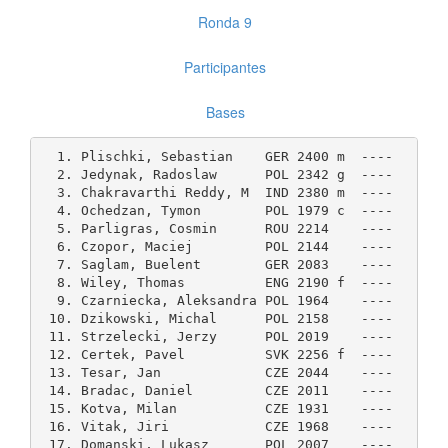
Ronda 9
Participantes
Bases
  1. Plischki, Sebastian    GER 2400 m  ----    8.0
  2. Jedynak, Radoslaw      POL 2342 g  ----    7.5
  3. Chakravarthi Reddy, M  IND 2380 m  ----    7.0
  4. Ochedzan, Tymon        POL 1979 c  ----    7.0
  5. Parligras, Cosmin      ROU 2214    ----    6.5
  6. Czopor, Maciej         POL 2144    ----    6.5
  7. Saglam, Buelent        GER 2083    ----    6.5
  8. Wiley, Thomas          ENG 2190 f  ----    6.5
  9. Czarniecka, Aleksandra POL 1964    ----    6.5
 10. Dzikowski, Michal      POL 2158    ----    6.0
 11. Strzelecki, Jerzy      POL 2019    ----    6.0
 12. Certek, Pavel          SVK 2256 f  ----    6.0
 13. Tesar, Jan             CZE 2044    ----    6.0
 14. Bradac, Daniel         CZE 2011    ----    6.0
 15. Kotva, Milan           CZE 1931    ----    6.0
 16. Vitak, Jiri            CZE 1968    ----    6.0
 17. Domanski, Lukasz       POL 2007    ----    6.0