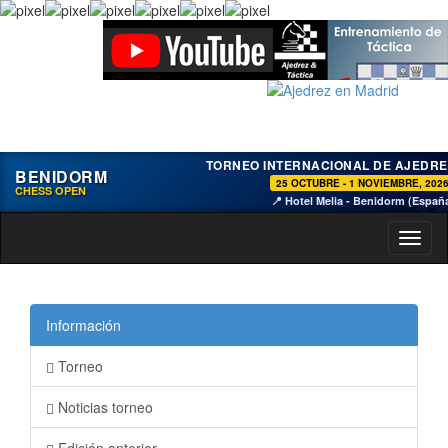
TORNEO INTERNACIONAL DE AJEDRE
BENIDORM
25 OCTUBRE - 1 NOVIEMBRE, 202
CHESS OPEN
📍 Hotel Melia - Benidorm (Españ
Toggl
naviga
Información
Torneo
Noticias torneo