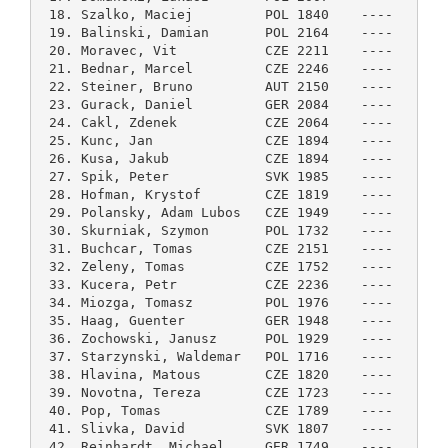
 18. Szalko, Maciej         POL 1840    ----    6.0
 19. Balinski, Damian       POL 2164    ----    5.5
 20. Moravec, Vit           CZE 2211    ----    5.5
 21. Bednar, Marcel         CZE 2246    ----    5.5
 22. Steiner, Bruno         AUT 2150    ----    5.5
 23. Gurack, Daniel         GER 2084    ----    5.5
 24. Cakl, Zdenek           CZE 2064    ----    5.5
 25. Kunc, Jan              CZE 1894    ----    5.5
 26. Kusa, Jakub            CZE 1894    ----    5.5
 27. Spik, Peter            SVK 1985    ----    5.5
 28. Hofman, Krystof        CZE 1819    ----    5.5
 29. Polansky, Adam Lubos   CZE 1949    ----    5.5
 30. Skurniak, Szymon       POL 1732    ----    5.0
 31. Buchcar, Tomas         CZE 2151    ----    5.0
 32. Zeleny, Tomas          CZE 1752    ----    5.0
 33. Kucera, Petr           CZE 2236    ----    5.0
 34. Miozga, Tomasz         POL 1976    ----    5.0
 35. Haag, Guenter          GER 1948    ----    5.0
 36. Zochowski, Janusz      POL 1929    ----    5.0
 37. Starzynski, Waldemar   POL 1716    ----    5.0
 38. Hlavina, Matous        CZE 1820    ----    5.0
 39. Novotna, Tereza        CZE 1723    ----    5.0
 40. Pop, Tomas             CZE 1789    ----    5.0
 41. Slivka, David          SVK 1807    ----    5.0
 42. Reinhardt, Michael     GER 1749    ----    5.0