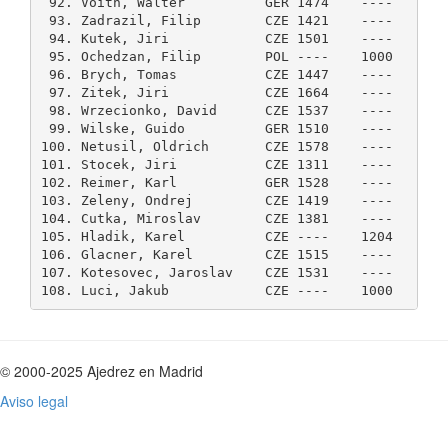
 92. Voith, Walter          GER 1474    ----    3.0
 93. Zadrazil, Filip        CZE 1421    ----    3.0
 94. Kutek, Jiri            CZE 1501    ----    3.0
 95. Ochedzan, Filip        POL ----    1000    3.0
 96. Brych, Tomas           CZE 1447    ----    2.5
 97. Zitek, Jiri            CZE 1664    ----    2.5
 98. Wrzecionko, David      CZE 1537    ----    2.5
 99. Wilske, Guido          GER 1510    ----    2.5
100. Netusil, Oldrich       CZE 1578    ----    2.5
101. Stocek, Jiri           CZE 1311    ----    2.5
102. Reimer, Karl           GER 1528    ----    2.5
103. Zeleny, Ondrej         CZE 1419    ----    2.5
104. Cutka, Miroslav        CZE 1381    ----    2.5
105. Hladik, Karel          CZE ----    1204    2.0
106. Glacner, Karel         CZE 1515    ----    2.0
107. Kotesovec, Jaroslav    CZE 1531    ----    1.5
© 2000-2025 Ajedrez en Madrid
Aviso legal