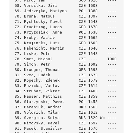
 67. Aird, Ian              SCO 1828    ----    4.0
 68. Vorsilka, Jiri         CZE 1608    ----    4.0
 69. Jedrzejko, Martyna     POL 1388    ----    4.0
 70. Bruna, Matous          CZE 1397    ----    4.0
 71. Rychtecky, Pavel       CZE 1543    ----    4.0
 72. Pruetting, Lucas       GER 1678    ----    4.0
 73. Krzyzosiak, Anna       POL 1538    ----    4.0
 74. Hruby, Vaclav          CZE 1662    ----    4.0
 75. Krajinski, Lutz        GER 1603    ----    4.0
 76. Habenicht, Martin      CZE 1640    ----    3.5
 77. Lisko, Petr            CZE 1548    ----    3.5
 78. Smrz, Michal           CZE ----    1000    3.5
 79. Simon, Petr            CZE 1692    ----    3.5
 80. Krueger, Thomas        GER 1593    ----    3.5
 81. Svec, Ludek            CZE 1673    ----    3.5
 82. Kopecky, Zdenek        CZE 1579    ----    3.5
 83. Ruzicka, Vaclav        CZE 1614    ----    3.5
 84. Struhar, Viktor        CZE 1403    ----    3.5
 85. Hauser, Matthias       CZE 1359    ----    3.5
 86. Starzynski, Pawel      POL 1453    ----    3.5
 87. Baraniuk, Andrej       UKR 1563    ----    3.5
 88. Voldrich, Milan        CZE 1612    ----    3.5
 89. Svergina, Sofya        RUS 1529 Wc ----    3.0
 90. Rimovsky, Pavel        CZE 1597    ----    3.0
 91. Masek, Stanislav       CZE 1576    ----    3.0