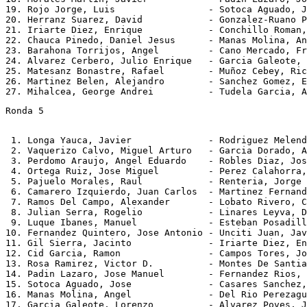
19. Rojo Jorge, Luis                 - Sotoca Aguado, J
20. Herranz Suarez, David            - Gonzalez-Ruano P
21. Iriarte Diez, Enrique            - Conchillo Roman,
22. Chauca Pinedo, Daniel Jesus      - Manas Molina, An
23. Barahona Torrijos, Angel         - Cano Mercado, Fr
24. Alvarez Cerbero, Julio Enrique   - Garcia Galeote, 
25. Matesanz Bonastre, Rafael        - Muñoz Cebey, Ric
26. Martinez Belen, Alejandro        - Sanchez Gomez, E
Ronda 5
 1. Longa Yauca, Javier              - Rodriguez Melend
 2. Vaquerizo Calvo, Miguel Arturo   - Garcia Dorado, A
 3. Perdomo Araujo, Angel Eduardo    - Robles Diaz, Jos
 4. Ortega Ruiz, Jose Miguel         - Perez Calahorra,
 5. Pajuelo Morales, Raul            - Renteria, Jorge 
 6. Camarero Izquierdo, Juan Carlos  - Martinez Fernand
 7. Ramos Del Campo, Alexander       - Lobato Rivero, C
 8. Julian Serra, Rogelio            - Linares Leyva, D
 9. Luque Ibanes, Manuel             - Esteban Posadill
10. Fernandez Quintero, Jose Antonio - Unciti Juan, Jav
11. Gil Sierra, Jacinto              - Iriarte Diez, En
12. Cid Garcia, Ramon                - Campos Tores, Jo
13. Rosa Ramirez, Victor D.          - Montes De Santia
14. Padin Lazaro, Jose Manuel        - Fernandez Rios, 
15. Sotoca Aguado, Jose              - Casares Sanchez,
16. Manas Molina, Angel              - Del Rio Perezagu
17. Garcia Galeote, Lorenzo          - Alvarez Poves, J