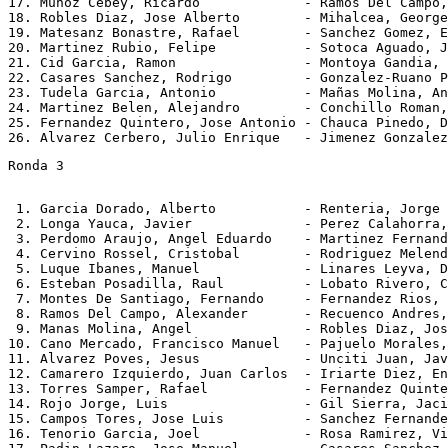
17. Muñoz Cebey, Ricardo             - Ramos Del Campo,
18. Robles Diaz, Jose Alberto        - Mihalcea, George
19. Matesanz Bonastre, Rafael        - Sanchez Gomez, E
20. Martinez Rubio, Felipe           - Sotoca Aguado, J
21. Cid Garcia, Ramon                - Montoya Gandia, 
22. Casares Sanchez, Rodrigo         - Gonzalez-Ruano P
23. Tudela Garcia, Antonio           - Mañas Molina, An
24. Martinez Belen, Alejandro        - Conchillo Roman,
25. Fernandez Quintero, Jose Antonio - Chauca Pinedo, D
Ronda 3
 1. Garcia Dorado, Alberto           - Renteria, Jorge 
 2. Longa Yauca, Javier              - Perez Calahorra,
 3. Perdomo Araujo, Angel Eduardo    - Martinez Fernand
 4. Cervino Rossel, Cristobal        - Rodriguez Melend
 5. Luque Ibanes, Manuel             - Linares Leyva, D
 6. Esteban Posadilla, Raul          - Lobato Rivero, C
 7. Montes De Santiago, Fernando     - Fernandez Rios, 
 8. Ramos Del Campo, Alexander       - Recuenco Andres,
 9. Manas Molina, Angel              - Robles Diaz, Jos
10. Cano Mercado, Francisco Manuel   - Pajuelo Morales,
11. Alvarez Poves, Jesus             - Unciti Juan, Jav
12. Camarero Izquierdo, Juan Carlos  - Iriarte Diez, En
13. Torres Samper, Rafael            - Fernandez Quinte
14. Rojo Jorge, Luis                 - Gil Sierra, Jaci
15. Campos Tores, Jose Luis          - Sanchez Fernande
16. Tenorio Garcia, Joel             - Rosa Ramirez, Vi