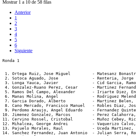
Mostrar 1 a 10 de 58 filas
Anterior
1
2
3
4
5
6
Siguiente
Ronda 1
 1. Ortega Ruiz, Jose Miguel         - Matesanz Bonastr
 2. Sotoca Aguado, Jose              - Renteria, Jorge 
 3. Longa Yauca, Javier              - Cid Garcia, Ramo
 4. Gonzalez-Ruano Perez, Cesar      - Martinez Fernand
 5. Ramos Del Campo, Alexander       - Iriarte Diez, En
 6. Manas Molina, Angel              - Rodriguez Melend
 7. Garcia Dorado, Alberto           - Martinez Belen, 
 8. Cano Mercado, Francisco Manuel   - Robles Diaz, Jos
 9. Perdomo Araujo, Angel Eduardo    - Fernandez Quinte
10. Jimenez Gonzalez, Marcos         - Perez Calahorra,
11. Cervino Rossel, Cristobal        - Muñoz Cebey, Ric
12. Mihalcea, George Andrei          - Vaquerizo Calvo,
13. Pajuelo Morales, Raul            - Uceda Martinez, 
14. Sanchez Fernandez, Juan Antonio  - Julian Serra, Ro