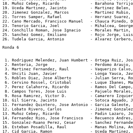
18. Muñoz Cebey, Ricardo             - Barahona Torrijo
19. Uceda Martinez, Jacinto          - Martinez Belen, 
20. Jimenez Gonzalez, Marcos         - Martinez Rubio, 
21. Torres Samper, Rafael            - Herranz Suarez, 
22. Cano Mercado, Francisco Manuel   - Chauca Pinedo, D
23. Tenorio Garcia, Joel             - Mihalcea, George
24. Conchillo Roman, Jose Ignacio    - Morales Martin, 
25. Sanchez Gomez, Emiliano          - Rojo Jorge, Luis
Ronda 6
 1. Rodriguez Melendez, Juan Humbert - Ortega Ruiz, Jos
 2. Renteria, Jorge                  - Perdomo Araujo, 
 3. Martinez Fernandez, Raul         - Vaquerizo Calvo,
 4. Unciti Juan, Javier              - Longa Yauca, Jav
 5. Robles Diaz, Jose Alberto        - Julian Serra, Ro
 6. Cervino Rossel, Cristobal        - Luque Ibanes, Ma
 7. Perez Calahorra, Ricardo         - Ramos Del Campo,
 8. Campos Tores, Jose Luis          - Pajuelo Morales,
 9. Rosa Ramirez, Victor D.          - Camarero Izquier
10. Gil Sierra, Jacinto              - Sotoca Aguado, J
11. Fernandez Quintero, Jose Antonio - Garcia Galeote, 
12. Lobato Rivero, Carlos            - Jimenez Gonzalez
13. Muñoz Cebey, Ricardo             - Padin Lazaro, Jo
14. Fernandez Rios, Jose Francisco   - Recuenco Andres,
15. Gonzalez-Ruano Perez, Cesar      - Sanchez Fernande
16. Esteban Posadilla, Raul          - Manas Molina, An
17. Cid Garcia, Ramon                - Uceda Martinez, 