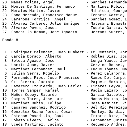
20. Manas Molina, Angel              - Sanchez Fernande
21. Montes De Santiago, Fernando     - Martinez Rubio, 
22. Morales Martin, Javier           - Mihalcea, George
23. Cano Mercado, Francisco Manuel   - Tenorio Garcia, 
24. Barahona Torrijos, Angel         - Sanchez Gomez, E
25. Alvarez Cerbero, Julio Enrique   - Matesanz Bonastr
26. Alvarez Poves, Jesus             - Tudela Garcia, A
Ronda 8
 1. Rodriguez Melendez, Juan Humbert - FM Renteria, Jor
 2. Garcia Dorado, Alberto           - Robles Diaz, Jos
 3. Sotoca Aguado, Jose              - Longa Yauca, Jav
 4. Unciti Juan, Javier              - Cervino Rossel, 
 5. Martinez Fernandez, Raul         - Luque Ibanes, Ma
 6. Julian Serra, Rogelio            - Perez Calahorra,
 7. Fernandez Rios, Jose Francisco   - Ramos Del Campo,
 8. Gil Sierra, Jacinto              - Pajuelo Morales,
 9. Camarero Izquierdo, Juan Carlos  - Linares Leyva, D
10. Torres Samper, Rafael            - Padin Lazaro, Jo
11. Muñoz Cebey, Ricardo             - Garcia Galeote, 
12. Campos Tores, Jose Luis          - Manas Molina, An
13. Martinez Rubio, Felipe           - Rosa Ramirez, Vi
14. Casares Sanchez, Rodrigo         - Del Rio Perezagu
15. Gonzalez-Ruano Perez, Cesar      - Montoya Gandia, 
16. Esteban Posadilla, Raul          - Iriarte Diez, En
17. Lobato Rivero, Carlos            - Fernandez Quinte
18. Uceda Martinez, Jacinto          - Recuenco Andres,