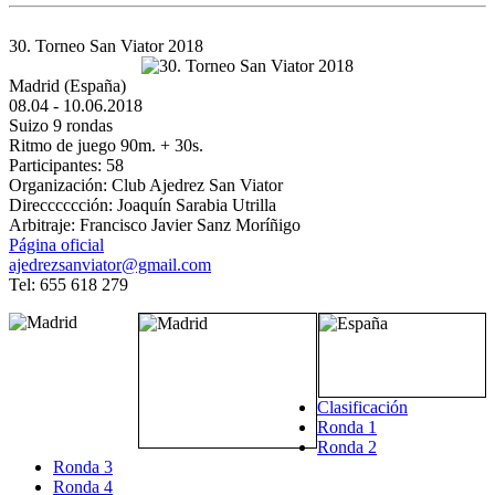
30. Torneo San Viator 2018
Madrid (España)
08.04 - 10.06.2018
Suizo 9 rondas
Ritmo de juego 90m. + 30s.
Participantes: 58
Organización: Club Ajedrez San Viator
Direcccccción: Joaquín Sarabia Utrilla
Arbitraje: Francisco Javier Sanz Moríñigo
Página oficial
ajedrezsanviator@gmail.com
Tel: 655 618 279
Clasificación
Ronda 1
Ronda 2
Ronda 3
Ronda 4