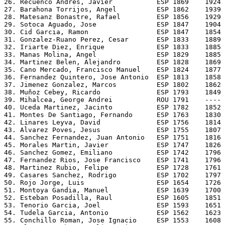
26. Recuenco Andres, Javier           ESP 1869    1924 
27. Barahona Torrijos, Angel          ESP 1862    1939 
28. Matesanz Bonastre, Rafael         ESP 1856    1929 
29. Sotoca Aguado, Jose               ESP 1847    1904 
30. Cid Garcia, Ramon                 ESP 1847    1854 
31. Gonzalez-Ruano Perez, Cesar       ESP 1833    1889 
32. Iriarte Diez, Enrique             ESP 1833    1885 
33. Manas Molina, Angel               ESP 1829    1885 
34. Martinez Belen, Alejandro         ESP 1828    1869 
35. Cano Mercado, Francisco Manuel    ESP 1824    1877 
36. Fernandez Quintero, Jose Antonio  ESP 1813    1858 
37. Jimenez Gonzalez, Marcos          ESP 1802    1862 
38. Muñoz Cebey, Ricardo              ESP 1793    1849 
39. Mihalcea, George Andrei           ROU 1791    ---- 
40. Uceda Martinez, Jacinto           ESP 1782    1852 
41. Montes De Santiago, Fernando      ESP 1763    1830 
42. Linares Leyva, David              ESP 1756    1814 
43. Alvarez Poves, Jesus              ESP 1755    1807 
44. Sanchez Fernandez, Juan Antonio   ESP 1751    1816 
45. Morales Martin, Javier            ESP 1747    1826 
46. Sanchez Gomez, Emiliano           ESP 1742    1796 
47. Fernandez Rios, Jose Francisco    ESP 1741    1796 
48. Martinez Rubio, Felipe            ESP 1728    1761 
49. Casares Sanchez, Rodrigo          ESP 1702    1797 
50. Rojo Jorge, Luis                  ESP 1654    1726 
51. Montoya Gandia, Manuel            ESP 1639    1700 
52. Esteban Posadilla, Raul           ESP 1605    1851 
53. Tenorio Garcia, Joel              ESP 1593    1651 
54. Tudela Garcia, Antonio            ESP 1562    1623 
55. Conchillo Roman, Jose Ignacio     ESP 1553    1608 