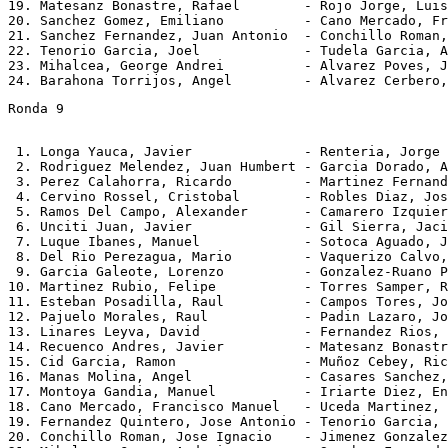
19. Matesanz Bonastre, Rafael        - Rojo Jorge, Luis
20. Sanchez Gomez, Emiliano          - Cano Mercado, Fr
21. Sanchez Fernandez, Juan Antonio  - Conchillo Roman,
22. Tenorio Garcia, Joel             - Tudela Garcia, A
23. Mihalcea, George Andrei          - Alvarez Poves, J
Ronda 9
 1. Longa Yauca, Javier              - Renteria, Jorge 
 2. Rodriguez Melendez, Juan Humbert - Garcia Dorado, A
 3. Perez Calahorra, Ricardo         - Martinez Fernand
 4. Cervino Rossel, Cristobal        - Robles Diaz, Jos
 5. Ramos Del Campo, Alexander       - Camarero Izquier
 6. Unciti Juan, Javier              - Gil Sierra, Jaci
 7. Luque Ibanes, Manuel             - Sotoca Aguado, J
 8. Del Rio Perezagua, Mario         - Vaquerizo Calvo,
 9. Garcia Galeote, Lorenzo          - Gonzalez-Ruano P
10. Martinez Rubio, Felipe           - Torres Samper, R
11. Esteban Posadilla, Raul          - Campos Tores, Jo
12. Pajuelo Morales, Raul            - Padin Lazaro, Jo
13. Linares Leyva, David             - Fernandez Rios, 
14. Recuenco Andres, Javier          - Matesanz Bonastr
15. Cid Garcia, Ramon                - Muñoz Cebey, Ric
16. Manas Molina, Angel              - Casares Sanchez,
17. Montoya Gandia, Manuel           - Iriarte Diez, En
18. Cano Mercado, Francisco Manuel   - Uceda Martinez, 
19. Fernandez Quintero, Jose Antonio - Tenorio Garcia, 
20. Conchillo Roman, Jose Ignacio    - Jimenez Gonzalez