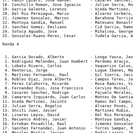
17. Padin Lazaro, Jose Manuel        - Casares Sanchez,
18. Conchillo Roman, Jose Ignacio    - Julian Serra, Ro
19. Garcia Galeote, Lorenzo          - Uceda Martinez, 
20. Del Rio Perezagua, Mario         - Alvarez Cerbero,
21. Jimenez Gonzalez, Marcos         - Barahona Torrijo
22. Montoya Gandia, Manuel           - Matesanz Bonastr
23. Sanchez Gomez, Emiliano          - Cid Garcia, Ramo
24. Sotoca Aguado, Jose              - Mihalcea, George
Ronda 4
 1. Garcia Dorado, Alberto           - Longa Yauca, Jav
 2. Rodriguez Melendez, Juan Humbert - Perdomo Araujo, 
 3. Lobato Rivero, Carlos            - Vaquerizo Calvo,
 4. Renteria, Jorge                  - Luque Ibanes, Ma
 5. Martinez Fernandez, Raul         - Gil Sierra, Jaci
 6. Robles Diaz, Jose Alberto        - Campos Tores, Jo
 7. Perez Calahorra, Ricardo         - Rosa Ramirez, Vi
 8. Fernandez Rios, Jose Francisco   - Cervino Rossel, 
 9. Casares Sanchez, Rodrigo         - Pajuelo Morales,
10. Camarero Izquierdo, Juan Carlos  - Montes De Santia
11. Uceda Martinez, Jacinto          - Ramos Del Campo,
12. Julian Serra, Rogelio            - Alvarez Poves, J
13. Unciti Juan, Javier              - Martinez Rubio, 
14. Linares Leyva, David             - Del Rio Perezagu
15. Recuenco Andres, Javier          - Montoya Gandia, 
16. Esteban Posadilla, Raul          - Jimenez Gonzalez
17. Sanchez Fernandez, Juan Antonio  - Torres Samper, R
18. Morales Martin, Javier           - Padin Lazaro, Jo