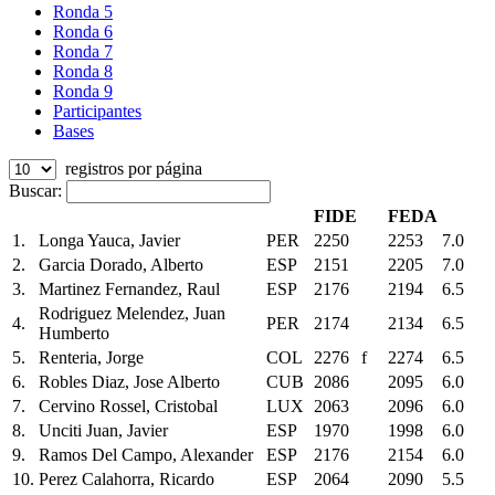
Ronda 5
Ronda 6
Ronda 7
Ronda 8
Ronda 9
Participantes
Bases
registros por página
Buscar:
FIDE
FEDA
1.
Longa Yauca, Javier
PER
2250
2253
7.0
2.
Garcia Dorado, Alberto
ESP
2151
2205
7.0
3.
Martinez Fernandez, Raul
ESP
2176
2194
6.5
Rodriguez Melendez, Juan
4.
PER
2174
2134
6.5
Humberto
5.
Renteria, Jorge
COL
2276
f
2274
6.5
6.
Robles Diaz, Jose Alberto
CUB
2086
2095
6.0
7.
Cervino Rossel, Cristobal
LUX
2063
2096
6.0
8.
Unciti Juan, Javier
ESP
1970
1998
6.0
9.
Ramos Del Campo, Alexander
ESP
2176
2154
6.0
10.
Perez Calahorra, Ricardo
ESP
2064
2090
5.5