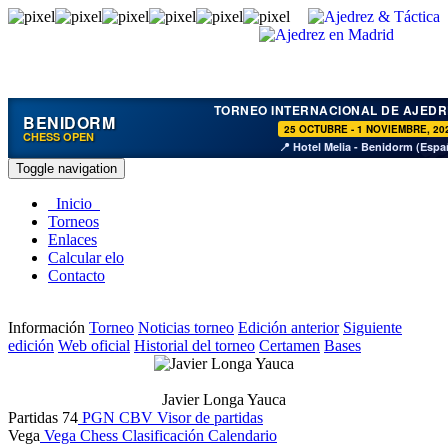
TORNEO INTERNACIONAL DE AJEDR
BENIDORM
25 OCTUBRE - 1 NOVIEMBRE, 20
CHESS OPEN
📍 Hotel Melia - Benidorm (Espa
Toggle navigation
Inicio
Torneos
Enlaces
Calcular elo
Contacto
Información
Torneo
Noticias torneo
Edición anterior
Siguiente
edición
Web oficial
Historial del torneo
Certamen
Bases
Javier Longa Yauca
Partidas
74
PGN
CBV
Visor de partidas
Vega
Vega Chess
Clasificación
Calendario