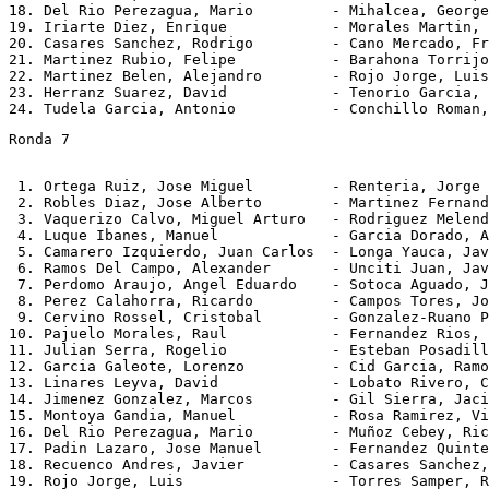
18. Del Rio Perezagua, Mario         - Mihalcea, George
19. Iriarte Diez, Enrique            - Morales Martin, 
20. Casares Sanchez, Rodrigo         - Cano Mercado, Fr
21. Martinez Rubio, Felipe           - Barahona Torrijo
22. Martinez Belen, Alejandro        - Rojo Jorge, Luis
23. Herranz Suarez, David            - Tenorio Garcia, 
Ronda 7
 1. Ortega Ruiz, Jose Miguel         - Renteria, Jorge 
 2. Robles Diaz, Jose Alberto        - Martinez Fernand
 3. Vaquerizo Calvo, Miguel Arturo   - Rodriguez Melend
 4. Luque Ibanes, Manuel             - Garcia Dorado, A
 5. Camarero Izquierdo, Juan Carlos  - Longa Yauca, Jav
 6. Ramos Del Campo, Alexander       - Unciti Juan, Jav
 7. Perdomo Araujo, Angel Eduardo    - Sotoca Aguado, J
 8. Perez Calahorra, Ricardo         - Campos Tores, Jo
 9. Cervino Rossel, Cristobal        - Gonzalez-Ruano P
10. Pajuelo Morales, Raul            - Fernandez Rios, 
11. Julian Serra, Rogelio            - Esteban Posadill
12. Garcia Galeote, Lorenzo          - Cid Garcia, Ramo
13. Linares Leyva, David             - Lobato Rivero, C
14. Jimenez Gonzalez, Marcos         - Gil Sierra, Jaci
15. Montoya Gandia, Manuel           - Rosa Ramirez, Vi
16. Del Rio Perezagua, Mario         - Muñoz Cebey, Ric
17. Padin Lazaro, Jose Manuel        - Fernandez Quinte
18. Recuenco Andres, Javier          - Casares Sanchez,
19. Rojo Jorge, Luis                 - Torres Samper, R