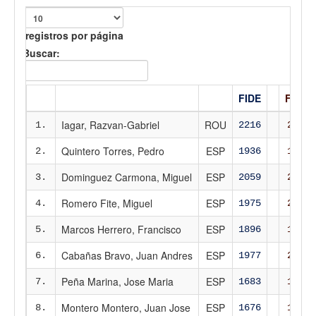
registros por página
Buscar:
FIDE
FEDA
Iagar, Razvan-Gabriel
ROU
1.
2216
2225
Quintero Torres, Pedro
ESP
2.
1936
1986
Dominguez Carmona, Miguel
ESP
3.
2059
2095
Romero Fite, Miguel
ESP
4.
1975
2044
Marcos Herrero, Francisco
ESP
5.
1896
1948
Cabañas Bravo, Juan Andres
ESP
6.
1977
2026
Peña Marina, Jose Maria
ESP
7.
1683
1744
Montero Montero, Juan Jose
ESP
8.
1676
1740