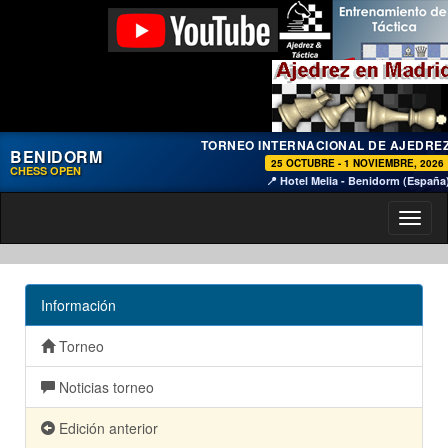
TORNEO INTERNACIONAL DE AJEDRE
BENIDORM
25 OCTUBRE - 1 NOVIEMBRE, 2026
CHESS OPEN
📍 Hotel Melia - Benidorm (España
Toggl
naviga
Información
Torneo
Noticias torneo
Edición anterior