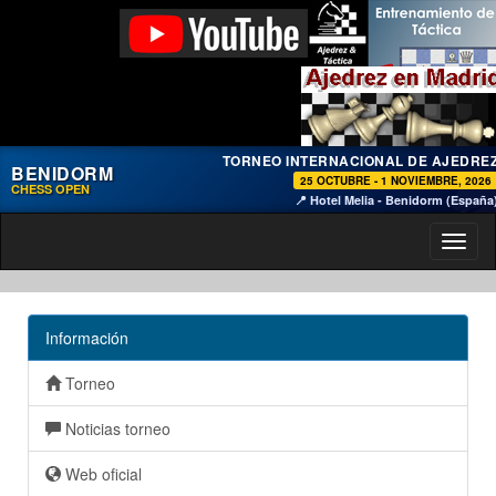
TORNEO INTERNACIONAL DE AJEDRE
BENIDORM
25 OCTUBRE - 1 NOVIEMBRE, 2026
CHESS OPEN
📍 Hotel Melia - Benidorm (España
Toggl
naviga
Información
Torneo
Noticias torneo
Web oficial