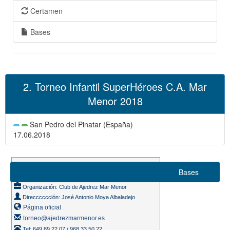
Certamen
Bases
2. Torneo Infantil SuperHéroes C.A. Mar
Menor 2018
San Pedro del Pinatar (España)
17.06.2018
Suizo 6 rondas
Bases
Ritmo de juego 5m. + 3s.
Organización: Club de Ajedrez Mar Menor
Direcccccción: José Antonio Moya Albaladejo
Página oficial
torneo@ajedrezmarmenor.es
Tel: 649 89 22 07 / 968 33 50 22