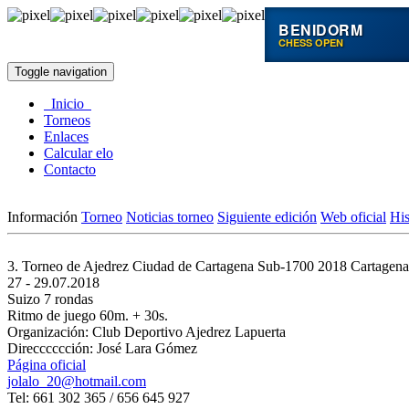
BENIDORM
CHESS OPEN
Toggle navigation
Inicio
Torneos
Enlaces
Calcular elo
Contacto
Información
Torneo
Noticias torneo
Siguiente edición
Web oficial
His
3. Torneo de Ajedrez Ciudad de Cartagena Sub-1700 2018
Cartagena
27 - 29.07.2018
Suizo 7 rondas
Ritmo de juego 60m. + 30s.
Organización: Club Deportivo Ajedrez Lapuerta
Direcccccción: José Lara Gómez
Página oficial
jolalo_20@hotmail.com
Tel: 661 302 365 / 656 645 927