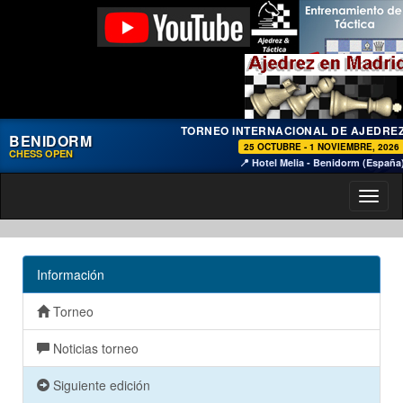
TORNEO INTERNACIONAL DE AJEDRE
BENIDORM
25 OCTUBRE - 1 NOVIEMBRE, 2026
CHESS OPEN
📍 Hotel Melia - Benidorm (España
Toggl
naviga
Información
Torneo
Noticias torneo
Siguiente edición