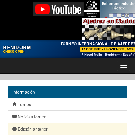
TORNEO INTERNACIONAL DE AJEDRE
BENIDORM
25 OCTUBRE - 1 NOVIEMBRE, 2026
CHESS OPEN
📍 Hotel Melia - Benidorm (España
Toggl
naviga
Información
Torneo
Noticias torneo
Edición anterior